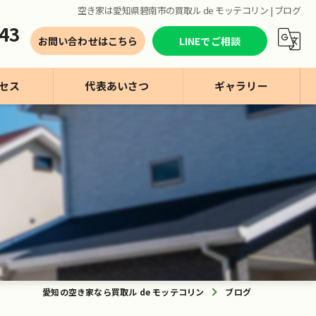
空き家は愛知県碧南市の買取ル de モッテコリン | ブログ
43
お問い合わせはこちら
LINEでご相談
セス
代表あいさつ
ギャラリー
愛知の空き家なら買取ル de モッテコリン
ブログ