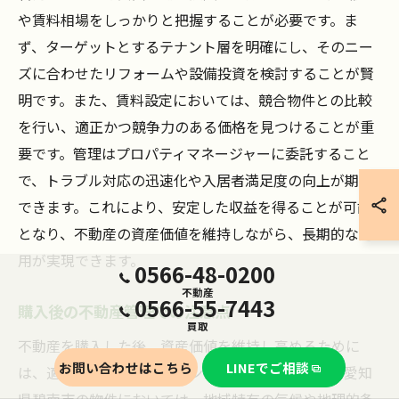
や賃料相場をしっかりと把握することが必要です。ま
ず、ターゲットとするテナント層を明確にし、そのニー
ズに合わせたリフォームや設備投資を検討することが賢
明です。また、賃料設定においては、競合物件との比較
を行い、適正かつ競争力のある価格を見つけることが重
要です。管理はプロパティマネージャーに委託すること
で、トラブル対応の迅速化や入居者満足度の向上が期待
できます。これにより、安定した収益を得ることが可能
となり、不動産の資産価値を維持しながら、長期的な運
用が実現できます。
0566-48-0200
不動産
0566-55-7443
購入後の不動産管理での注意点
買取
不動産を購入した後、資産価値を維持し高めるために
お問い合わせはこちら
LINEでご相談
は、適切な管理とメンテナンスが不可欠です。特に愛知