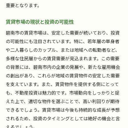
重要となります。
購入プロセスでの弁護士の役割
契約後の手続きと物件引き渡し
賃貸市場の現状と投資の可能性
未来の資産を守るための碧南市不動産購入ガイ
碧南市の賃貸市場は、安定した需要が続いており、投資
ド
の可能性にも注目されています。特に、若年層の単身者
購入前に考慮すべき法的リスク
や二人暮らしのカップル、または地域への転勤者など、
不動産の資産価値を維持する方法
多様な住民層からの賃貸需要が見込まれます。この需要
地域特性を活かした資産運用法
の背景には、碧南市内の企業の発展や、新たな雇用機会
将来の売却を視野に入れた購入戦略
の創出があり、これらが地域の賃貸物件の安定した需要
を支えています。また、賃貸物件を提供する側にとって
災害リスクと物件保険のポイント
も、不動産投資は魅力的です。市場動向をしっかりと捉
周辺地域の開発計画がもたらす影響
えた上で、適切な物件を選ぶことで、高い利回りが期待
碧南市で円滑な不動産購入を実現するためのス
できるでしょう。賃貸市場は今後も持続的な成長が予想
テップ
されるため、投資のタイミングとしては絶好の機会と言
購入目的に基づく物件検索法
えるでしょう。