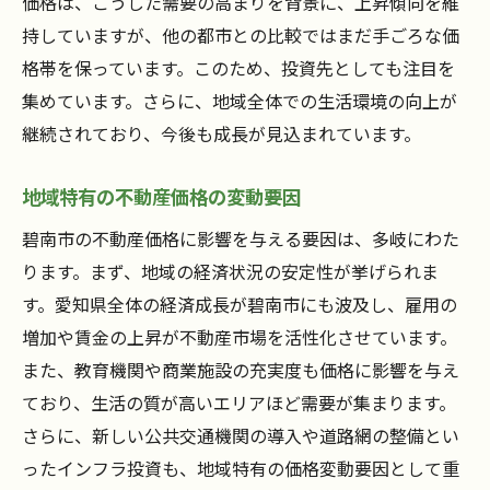
価格は、こうした需要の高まりを背景に、上昇傾向を維
不動産購入時に押さえるべき碧南市の特有ポイ
持していますが、他の都市との比較ではまだ手ごろな価
ント
格帯を保っています。このため、投資先としても注目を
碧南市の地域特性と生活環境
集めています。さらに、地域全体での生活環境の向上が
交通アクセスと周辺施設の充実度
継続されており、今後も成長が見込まれています。
人気の住宅エリアとその特徴
碧南市での中古物件の魅力と注意点
地域特有の不動産価格の変動要因
新築物件の選択肢とそのメリット
碧南市の不動産価格に影響を与える要因は、多岐にわた
碧南市における不動産購入の規制
ります。まず、地域の経済状況の安定性が挙げられま
す。愛知県全体の経済成長が碧南市にも波及し、雇用の
碧南市の不動産市場で賢く選ぶための秘訣
増加や賃金の上昇が不動産市場を活性化させています。
市場トレンドを活かした物件選び
また、教育機関や商業施設の充実度も価格に影響を与え
不動産価格交渉のテクニック
ており、生活の質が高いエリアほど需要が集まります。
物件視察時のチェックポイント
さらに、新しい公共交通機関の導入や道路網の整備とい
エコフレンドリーな物件の選び方
ったインフラ投資も、地域特有の価格変動要因として重