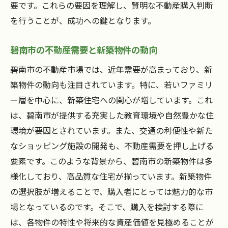
中古物件のリノベーション活用法
要です。これらの要因を理解し、賢明な不動産購入判断
購入後の資産価値を保つための工夫
を行うことが、成功への鍵となります。
成功する不動産購入戦略を碧南市で実現する
碧南市の不動産需要と新築物件の動向
購入プランの短期と長期のバランス
碧南市の不動産市場では、近年需要が高まっており、新
市場分析を基にした購入判断の基準
築物件の動向も注目されています。特に、若いファミリ
リスク管理と不動産保険の重要性
ー層を中心に、新築住宅への関心が増しています。これ
資産価値を高めるためのリフォーム戦略
は、碧南市が提供する充実した教育環境や自然豊かな住
購入後の貸し出し戦略と運用法
環境が要因とされています。また、交通の利便性や新た
購入後の不動産管理での注意点
なショッピング施設の開発も、不動産需要を押し上げる
愛知県碧南市の不動産購入プロセスを深掘り
要素です。このような背景から、碧南市の新築物件は多
不動産購入の流れを理解する
様化しており、高品質な住宅が揃っています。新築物件
契約前に確認する重要書類一覧
の選択肢が増えることで、購入者にとっては魅力的な市
場となっているのです。そこで、購入を検討する際に
物件検査とその重要性
は、各物件の特性や将来的な資産価値を見極めることが
住宅ローンの選び方と申請手順