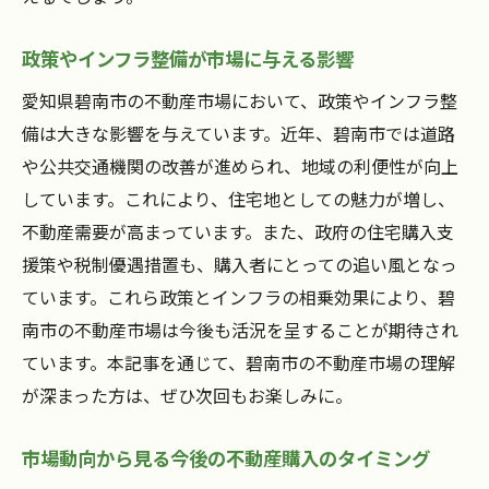
見学時に注意すべきチェックリスト
購入契約時の交渉術
政策やインフラ整備が市場に与える影響
購入資金の効果的な調達方法
愛知県碧南市の不動産市場において、政策やインフラ整
購入後の物件管理とメンテナンス
備は大きな影響を与えています。近年、碧南市では道路
地元専門家との連携による購入サポート
や公共交通機関の改善が進められ、地域の利便性が向上
しています。これにより、住宅地としての魅力が増し、
不動産需要が高まっています。また、政府の住宅購入支
援策や税制優遇措置も、購入者にとっての追い風となっ
ています。これら政策とインフラの相乗効果により、碧
南市の不動産市場は今後も活況を呈することが期待され
ています。本記事を通じて、碧南市の不動産市場の理解
が深まった方は、ぜひ次回もお楽しみに。
市場動向から見る今後の不動産購入のタイミング