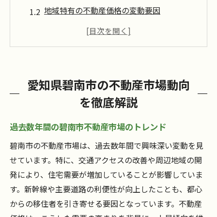
地域特有の不動産価格の変動要因
碧南市の不動産需要と新築物件の動向
賃貸市場の現状と投資の可能性
政策やインフラ整備が市場に与える影響
市場動向から見る今後の不動産購入のタイ
愛知県碧南市の不動産市場動向
ミング
を徹底解説
碧南市での不動産購入成功への第一歩
購入前に知っておくべき法的手続き
過去数年間の碧南市不動産市場のトレンド
初めての不動産購入で避けるべき落とし穴
碧南市の不動産市場は、過去数年間で興味深い変動を見
予算設定とファイナンス計画の立て方
せています。特に、交通アクセスの改善や周辺地域の開
信頼できる不動産エージェントの選び方
発により、住宅需要が増加していることが影響していま
す。新幹線や主要道路の利便性が向上したことも、都心
市場調査の重要性とその方法
からの移住者を引き寄せる要因となっています。不動産
購入目的に応じた物件の選び方