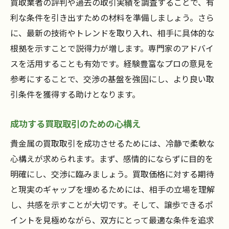
買取業者の評判や過去の取引実績を調査することで、有
トレンドに敏感な買い手を狙う方法
利な条件を引き出すための材料を準備しましょう。さら
地域の祭事やイベントを利用した売却プラ
に、最新の技術やトレンドを取り入れ、相手に具体的な
ン
根拠を示すことで説得力が増します。専門家のアドバイ
トレンドを反映した価格設定のテクニック
スを活用することも有効です。経験豊富なプロの意見を
買取価格を最大化するための情報収集術
参考にすることで、交渉の基盤を強固にし、より良い取
引条件を獲得する助けとなります。
成功する買取取引のための心構え
貴金属の買取取引を成功させるためには、冷静で柔軟な
心構えが求められます。まず、感情的にならずに目的を
明確にし、交渉に臨みましょう。買取価格に対する期待
と現実のギャップを埋めるためには、相手の立場を理解
し、共感を示すことが大切です。そして、譲歩できるポ
イントを見極めながら、双方にとって最適な条件を追求