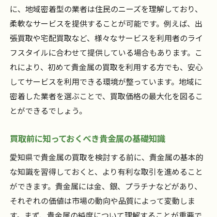
に、地域密着型の業者は住民のニーズを理解しており、
影響
柔軟なサービスを提供することが可能です。例えば、出
買取業界の競争状況と価格への影響
張買取や宅配買取など、様々なサービスを利用者のライ
地元市場に特化した買取価格の管理方法
フスタイルに合わせて提供している場合もあります。こ
国際情勢と地域市場との関係を理解する
れにより、初めて貴金属の買取を利用する方でも、安心
愛知県で貴金属を高値で売るための業者選びの
してサービスを利用できる環境が整っています。地域に
コツ
密着した業者を選ぶことで、買取価格の最大化を図るこ
査定価格の透明性を確認する方法
とができるでしょう。
口コミとレビューから業者の信頼性を評価
買取前に知っておくべき貴金属の基礎知識
する
複数業者との面談で適正価格を見極める
愛知県で貴金属の買取を検討する前に、貴金属の基本的
な知識を習得しておくと、より有利な取引を進めること
業者選びで避けるべき落とし穴
ができます。貴金属には金、銀、プラチナなどがあり、
サービスの質と価格のバランスを取る
それぞれの価値は市場の動向や品質によって変動しま
取引完了後のサポート体制を確認する
す。まず、貴金属の純度について理解することが重要で