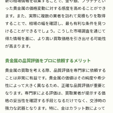
新の相場情報を収集することで、金や銀、プラチナとい
クニック
った貴金属の価格変動に対する感度を高めることができ
ます。また、実際に複数の業者を訪れて見積もりを取得
地域別の買取価格変動要因を解説
することで、相場の幅を確認し、最も有利な条件を見つ
今後の市場予測とトレンドへの対応策
けることができるでしょう。こうした市場調査を通じて
貴金属買取で損をしないための愛知県選びのポ
得た情報を基に、より高い買取価格を引き出せる可能性
イント
が高まります。
信頼できる買取業者を見極めるチェックリ
スト
貴金属の品質評価をプロに依頼するメリット
買取業者の評判を調査する方法
貴金属の買取を考える際、品質評価を専門家に依頼する
愛知県での安全な買取取引の進め方
ことは非常に有益です。貴金属の価値はその純度や希少
業者の査定基準を事前に理解する重要性
性によって大きく異なるため、正確な品質評価が重要と
買取契約時の注意点とその対策
なります。専門家による評価は、買取業者が提示する価
愛知県での買取法令と規制について
格の妥当性を確認する手段となるだけでなく、交渉時の
強力な武器となります。特に、金はカラット数によって
愛知県で貴金属の最適な売却タイミングを見極