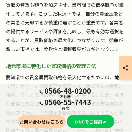
買取の普及も競争を加速させ、業者間での価格競争が激
化しています。こうした状況下では、自分の貴金属をど
の業者に売却するか慎重に選ぶことが重要です。各業者
の提供するサービスや評価を比較し、最も有効な選択を
することが、買取価格の最大化につながります。競争が
激しい市場では、柔軟性と情報収集がカギとなります。
地元市場に特化した買取価格の管理方法
愛知県での貴金属買取価格を最大化するためには、地元
市場に特化した価格管理が重要です。地域特有の需要と
0566-48-0200
供給、そして市場の動向を的確に把握することが、最適
不動産
0566-55-7443
な価格設定には欠かせません。まず、地域の市場調査を
買取
継続的に行い、その結果を価格査定に活用することが基
本です。愛知県は特に自動車産業が盛んで、この産業に
お問い合わせはこちら
LINEでご相談
関連する貴金属の需要が高いことから、市場変動に敏感