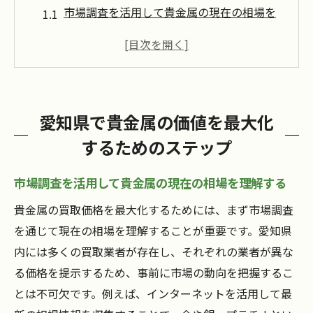
市場調査を活用して貴金属の現在の相場を
理解する
貴金属の品質評価をプロに依頼するメリッ
ト
地域密着型の買取業者の選び方
愛知県で貴金属の価値を最大化
買取前に知っておくべき貴金属の基礎知識
するためのステップ
交渉力を高めるための情報収集方法
成功する買取取引のための心構え
市場調査を活用して貴金属の現在の相場を理解する
貴金属の買取価格を引き上げる愛知県のトレン
貴金属の買取価格を最大化するためには、まず市場調査
ド徹底分析
を通じて現在の相場を理解することが重要です。愛知県
愛知県における貴金属市場の最新動向
内には多くの買取業者が存在し、それぞれの業者が異な
地元経済と貴金属市場の関係性を探る
る価格を提示するため、事前に市場の動向を把握するこ
貴金属トレンドが買取価格に与える影響
とは不可欠です。例えば、インターネットを活用して最
愛知県のエキスパートから学ぶ価格交渉テ