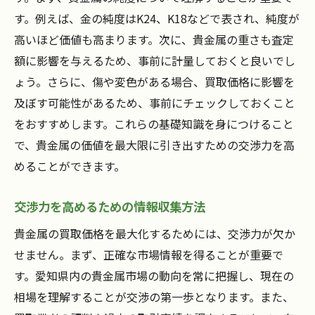
貴金属の価値を高めるための愛知県独自の査定
す。例えば、金の純度はK24、K18などで表され、純度が
ポイント
高いほど価値も高まります。次に、貴金属の重さも査定
愛知県の査定士が重視する貴金属の特徴
額に影響を与えるため、事前に計量しておくと良いでし
希少性とデザイン性を考慮した査定ポイン
ょう。さらに、傷や変色がある場合、買取価格に影響を
ト
及ぼす可能性があるため、事前にチェックしておくこと
ブランド価値が査定に及ぼす影響
をおすすめします。これらの基礎知識を身につけること
貴金属の保存状態が価格に与える要素
で、貴金属の価値を最大限に引き出すための交渉力を高
めることができます。
地域の歴史と文化が価格に与える影響
愛知県特有の貴金属需要を活かす方法
交渉力を高めるための情報収集方法
愛知県で貴金属買取価格を最大化するためのト
貴金属の買取価格を最大化するためには、交渉力が欠か
レンド攻略法
せません。まず、正確な市場情報を得ることが重要で
最新トレンド情報を活用した売却戦略
す。愛知県内の貴金属市場の動向を常に把握し、現在の
市場の動向を予測するためのデータ分析手
相場を理解することが交渉の第一歩となります。また、
法