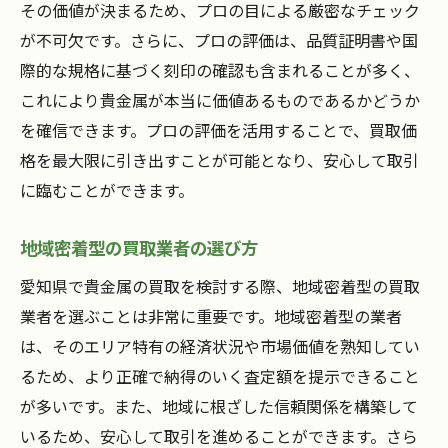
その価値が決まるため、プロの目による厳密なチェック
める方法
が不可欠です。さらに、プロの評価は、品質証明書や国
相場のピークを把握するための指標
際的な規格に基づく刻印の確認も含まれることが多く、
貴金属の季節による価格変動を予測する
これにより貴金属が本当に価値あるものであるかどうか
経済ニュースから売却のタイミングを判断
を確信できます。プロの評価を活用することで、買取価
する
格を最大限に引き出すことが可能となり、安心して取引
プロのアドバイスを活用した売却プラン
に臨むことができます。
過去の買取データから学ぶタイミングの見
極め方
地域密着型の買取業者の選び方
愛知県特有の市場イベントを活用する方法
愛知県で貴金属の買取を検討する際、地域密着型の買取
貴金属買取価格を左右する愛知県の市場動向を
業者を選ぶことは非常に重要です。地域密着型の業者
掴む
は、そのエリア特有の経済状況や市場価値を熟知してい
愛知県の経済発展と貴金属市場の相関性
るため、より正確で納得のいく査定額を提示できること
が多いです。また、地域に根ざした信頼関係を構築して
地域の需要と供給が買取価格に与える影響
いるため、安心して取引を進めることができます。さら
政府及び地方自治体の政策が市場に及ぼす