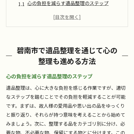
心の負担を減らす遺品整理のステップ
思い出を尊重する整理の進め方
遺品整理で新しい視点を得るために
専門家に依頼することの安心感
家族と共に行う遺品整理の重要性
碧南市で遺品整理を通じて心の
遺品整理後の心のケア方法
整理も進める方法
遺品整理サービスが思い出を未来へつなぐ理由
未来への一歩を促す遺品整理の力
心の負担を減らす遺品整理のステップ
思い出を次世代に伝える方法
遺品整理は、心に大きな負担を感じる作業ですが、適切
遺品整理が持つ心の癒し効果
なステップを踏むことでその負担を軽減することが可能
未来のために品を整理する意義
です。まずは、故人様の愛用品や思い出の品をゆっくり
と振り返り、それらが持つ意味を考えることから始めて
思い出を活かした新たな生活の提案
みましょう。次に、整理する品をカテゴリ別に分け、必
遺品整理が心に与える前向きな影響
要な物、不必要な物、保留にする物とに分けます。この