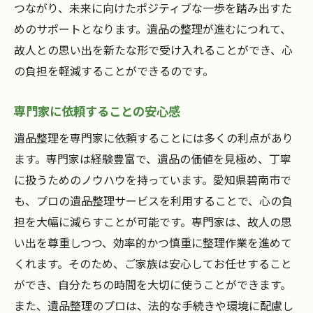
つながり、未来に向けたポジティブな一歩を踏み出すた
遺品整理で出会う思い出と未来
めのサポートとなります。遺品の整理が進むにつれて、
プロセスを通じて得られる心の変化
故人との思い出を新たな形で受け入れることができ、心
思い出を大切にした遺品整理の重要性とは
の負担を軽減することができるのです。
心を豊かにする遺品整理の効果
専門家に依頼することの安心感
思い出を守るための整理方法
遺品整理がもたらす精神的な安定
遺品整理を専門家に依頼することには多くの利点があり
大切な品々を未来へつなぐ意義
ます。専門家は経験豊富で、遺品の価値を見極め、丁寧
に扱うためのノウハウを持っています。愛知県碧南市で
思い出を大切にすることで得られる幸福
も、プロの遺品整理サービスを利用することで、心の負
遺品整理で心の健康を保つ方法
担を大幅に減らすことが可能です。専門家は、故人の思
遺品整理を通じて未来への準備を整える
い出を尊重しつつ、効率的かつ慎重に整理作業を進めて
未来へのステップとしての遺品整理
くれます。そのため、ご家族は安心してお任せすること
心の整理が未来を開く鍵となる理由
ができ、自分たちの時間を大切に使うことができます。
新たな人生のスタートを後押しする整理
また、遺品整理のプロは、法的な手続きや環境に配慮し