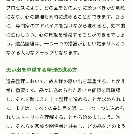
心に寄り添う遺品整理で大切な時間を守る方法
プロセスにより、どの品をどのように扱うべきかが明確
大切な時間を優先する整理の方法
になり、心の整理も同時に進めることができます。さら
心のケアを重視した遺品整理
に、専門家のアドバイスを受けながら進めると、効率的
遺品整理がもたらす家族の絆
に進行しつつ、心の負担を軽減することができるでしょ
安心して任せられるプロのサポート
う。遺品整理は、一つ一つの措置が新しい始まりへとつ
遺品整理で生まれる新しい家庭の形
ながる大切なステップとなります。
心に寄り添う整理の進め方とその効果
思い出を尊重する整理の進め方
故人の思い出を大切にする遺品整理の意義
遺品整理において、故人様の思い出を尊重することが非
思い出を尊重した整理の重要性
常に重要です。品々に込められた思いや価値を再確認
遺品整理がもたらす心の安らぎ
し、それを踏まえた上で整理を進めることが求められま
故人への敬意を示す整理の方法
す。まずは、すべての品に目を通し、一つ一つに込めら
個別対応による遺品整理の価値
れたストーリーを理解することから始めましょう。次
思い出を未来へつなぐための工夫
に、それらを家族や関係者と共有し、どの品をどのよう
感謝を込めた遺品整理のプロセス