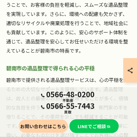
うことで、お客様の負担を軽減し、スムーズな遺品整理
を実現しています。さらに、環境への配慮も欠かさず、
適切なリサイクルや廃棄処理を行うことで、地域社会に
も貢献しています。このように、安心のサポート体制を
通じて、遺品整理を安心してお任せいただける環境を整
えていることが碧南市の特長です。
碧南市の遺品整理で得られる心の平穏
碧南市で提供される遺品整理サービスは、心の平穏を得
るための大切なサポートを提供しています。遺品整理
0566-48-0200
は、故人との最後のお別れを意味することが多く、感情
不動産
0566-55-7443
的な負担を伴うことがあります。しかし、専門家の手を
買取
借りることで、その重荷を少しでも軽減することが可能
です。プロのスタッフによるサポートは、遺品を丁寧に
お問い合わせはこちら
LINEでご相談
扱い、必要なものだけを選び残すことでお客様に心の整