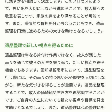
に残すかを相談して決定します。このプロセスによっ
愛知県碧南市で遺品整理を依頼するメリット
て、思い出を大切にしながら進めることで、故人様への
敬意を表しつつ、家族の絆をより深めることが可能で
地域密着型のサービスの魅力
す。また、感情的な負担を分かち合うこともでき、遺品
碧南市ならではの安心な遺品整理
整理を円滑に進めるための大きな助けとなるでしょう。
専門家による効率的な整理のサポート
地域の特性を活かした整理方法
遺品整理で新しい視点を得るために
安心のサポート体制とその特徴
遺品整理は単なる片付け作業ではなく、故人が残した
碧南市の遺品整理で得られる心の平穏
品々を通じて彼らの人生を振り返り、新しい視点を得る
遺品整理で新たな一歩を踏み出す心温まるプロ
機会でもあります。愛知県碧南市において、遺品整理を
セス
行う際には、その品々の持つ思い出や歴史を大切にしな
心温まるサポートがもたらす新たな始まり
がら、新たな気づきを得ることが重要です。遺品を整理
遺品整理から得られる心の成長
することで、故人の価値観や生き方を再認識することが
でき、ご自身の人生においても新たな視点や目標を見出
新しい生活への準備としての整理
す助けとなるでしょう。また、遺品整理は心の整理にも
心に寄り添うアプローチの具体例