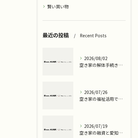
賢い買い物
最近の投稿
Recent Posts
2026/08/02
空き家の解体手続きと費用相場を愛知県碧南市名古屋市熱田区で徹底解説
2026/07/26
空き家の福祉活用で地域課題と収益化を同時に解決する実践ガイド
2026/07/19
空き家の融資と愛知県碧南市常滑市で活用できる支援策と無償譲渡の最新ガイド