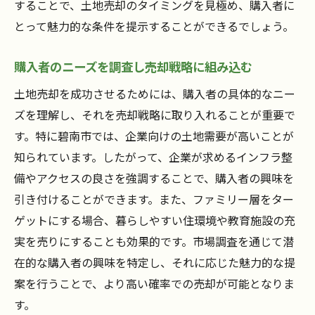
することで、土地売却のタイミングを見極め、購入者に
価格変動を予測するための指標
とって魅力的な条件を提示することができるでしょう。
市場データを活かした売却計画の策定
業界動向が売却に与える影響を分析
購入者のニーズを調査し売却戦略に組み込む
市場情報と戦略を駆使して碧南市での土地売却
土地売却を成功させるためには、購入者の具体的なニー
に臨む
ズを理解し、それを売却戦略に取り入れることが重要で
有効な戦略を立てるための市場理解の深化
す。特に碧南市では、企業向けの土地需要が高いことが
土地売却におけるリスク管理とその方法
知られています。したがって、企業が求めるインフラ整
備やアクセスの良さを強調することで、購入者の興味を
市場情報を活用した価格交渉術
引き付けることができます。また、ファミリー層をター
売却プロセスを円滑に進めるための準備
ゲットにする場合、暮らしやすい住環境や教育施設の充
地域特性を反映したカスタマイズ戦略
実を売りにすることも効果的です。市場調査を通じて潜
市場情報を基にした柔軟なプランニング
在的な購入者の興味を特定し、それに応じた魅力的な提
碧南市の不動産市場特性を知り尽くして土地売
案を行うことで、より高い確率での売却が可能となりま
却を成功へ導く
す。