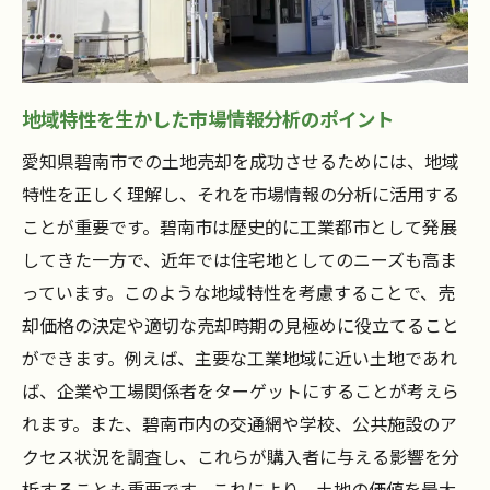
市場動向を利用したタイミングの見極め方
将来の不動産価値を予測する方法
市場トレンドを活かした売却プランの提案
地域特性を生かした市場情報分析のポイント
土地売却の鍵は市場調査愛知県碧南市での戦略
愛知県碧南市での土地売却を成功させるためには、地域
的アプローチ!(株)東海地所にお任せ
特性を正しく理解し、それを市場情報の分析に活用する
市場調査で得られるデータの読み解き方
ことが重要です。碧南市は歴史的に工業都市として発展
競争力のある価格設定のための市場分析
してきた一方で、近年では住宅地としてのニーズも高ま
戦略的売却を支える地域特有の情報収集
っています。このような地域特性を考慮することで、売
成功する売却のための効果的な広告方法
却価格の決定や適切な売却時期の見極めに役立てること
市場のニッチを狙った売却戦略の策定
ができます。例えば、主要な工業地域に近い土地であれ
ば、企業や工場関係者をターゲットにすることが考えら
地元の不動産業者との連携で得られるメリ
れます。また、碧南市内の交通網や学校、公共施設のア
ット
クセス状況を調査し、これらが購入者に与える影響を分
碧南市の土地特性を最大限に活用した売却成功
析することも重要です。これにより、土地の価値を最大