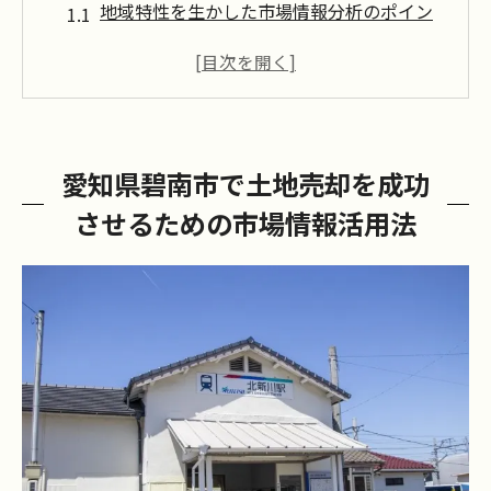
地域特性を生かした市場情報分析のポイン
ト
最新の市場動向を把握するための情報源
購入者のニーズを調査し売却戦略に組み込
む
愛知県碧南市で土地売却を成功
碧南市の経済成長と土地需要の関連性
させるための市場情報活用法
土地価格の変動を見極めるためのデータ活
用法
成功事例から学ぶ市場情報の有効活用
碧南市の不動産市場動向を掴んで土地売却を有
利に進める
地域の人口動態が不動産市場に与える影響
住宅需要と開発プロジェクトの最新情報
地元経済の動向を反映した売却戦略の構築