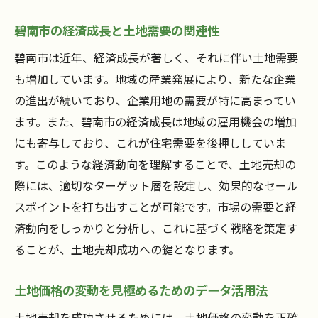
市場特性を活かした効果的な販促活動
地元の買い手需要を引き付ける方法
碧南市の経済成長と土地需要の関連性
不動産市場の特性に基づく価格設定
碧南市は近年、経済成長が著しく、それに伴い土地需要
地域の特性を理解した上での売却アプロー
も増加しています。地域の産業発展により、新たな企業
チ
の進出が続いており、企業用地の需要が特に高まってい
ます。また、碧南市の経済成長は地域の雇用機会の増加
市場動向を予測し売却のタイミングを決定
にも寄与しており、これが住宅需要を後押ししていま
地元の専門家との連携による市場攻略
す。このような経済動向を理解することで、土地売却の
土地売却を成功させるための碧南市市場情報と
際には、適切なターゲット層を設定し、効果的なセール
戦略の活用法
スポイントを打ち出すことが可能です。市場の需要と経
市場情報を基にした売却実務の流れ
済動向をしっかりと分析し、これに基づく戦略を策定す
戦略的な広告展開による購入者の誘引
ることが、土地売却成功への鍵となります。
データ分析に基づく価格設定の最適化
地域の特性を反映した売却戦略の事例紹介
土地価格の変動を見極めるためのデータ活用法
市場の変動に対応した戦略的柔軟性の保持
土地売却を成功させるためには、土地価格の変動を正確