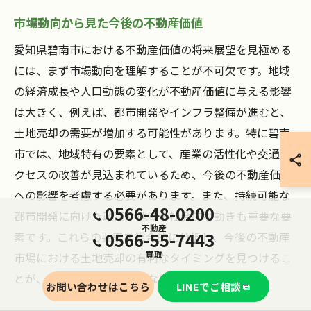
市場動向から見た今後の不動産価値
愛知県碧南市における不動産価値の将来展望を見極める
には、まず市場動向を理解することが不可欠です。地域
の経済成長や人口動態の変化が不動産価値に与える影響
は大きく、例えば、都市開発やインフラ整備が進むと、
土地売却の需要が増加する可能性があります。特に碧南
市では、地域特有の要素として、産業の活性化や交通ア
クセスの改善が見込まれているため、今後の不動産価値
への影響を考慮する必要があります。また、持続可能な
0566-48-0200
都市開発に向けた政策や地域の社会的な動きも重要な要
不動産
0566-55-7443
素です。これらの要素を総合的に分析し、今後の不動産
買取
市場における土地売却の有利なタイミングを見つけるこ
とが、成功するための鍵となります。
お問い合わせはこちら
LINEでご相談