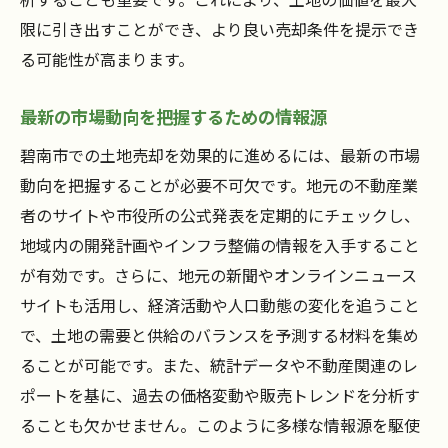
の秘訣
限に引き出すことができ、より良い売却条件を提示でき
土地の魅力を引き出すためのプロモーショ
る可能性が高まります。
ン
周辺環境の特徴を活かした価値提案
最新の市場動向を把握するための情報源
土地のポテンシャルを引き出す活用法
碧南市での土地売却を効果的に進めるには、最新の市場
地域資源とアメニティを売却戦略に組み込
動向を把握することが必要不可欠です。地元の不動産業
む
者のサイトや市役所の公式発表を定期的にチェックし、
土地の歴史的価値をアピールする方法
地域内の開発計画やインフラ整備の情報を入手すること
市場における独自の立ち位置を確立する
が有効です。さらに、地元の新聞やオンラインニュース
愛知県碧南市における土地売却の最新市場動向
サイトも活用し、経済活動や人口動態の変化を追うこと
を徹底検証
で、土地の需要と供給のバランスを予測する材料を集め
ることが可能です。また、統計データや不動産関連のレ
最新の市場トレンドとその背景
ポートを基に、過去の価格変動や販売トレンドを分析す
需要と供給のバランスを理解する
ることも欠かせません。このように多様な情報源を駆使
市場動向から見た今後の不動産価値