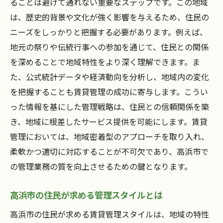
ることは避けて通れない重要なステップです。この地域
高浜市で地域密着型賃貸管理を成功させる戦略
は、歴史的背景や文化が強く影響を与えるため、住民の
成功する地域密着型賃貸管理の戦略とは
ニーズをしっかりと把握する必要があります。例えば、
高浜市で実践する地域密着型戦略の具体例
地元の祭りや伝統行事への参加を通じて、住民との関係
地域と連携した賃貸管理戦略の実行法
を深めることで地域特性をより深く理解できます。ま
高浜市内での成功事例から学ぶ戦略
た、公式統計データや経済動向を分析し、地域内の変化
地域密着型賃貸管理の長期的戦略
を把握することも賃貸管理の成功に寄与します。こうい
高浜市で地域密着型戦略を成功させる鍵
った情報を基にした管理戦略は、住民との信頼関係を築
き、地域に根差したサービス提供を可能にします。賃貸
愛知県高浜市賃貸管理の地域密着の重要性を解
管理においては、地域密着型のアプローチを取り入れ、
説
柔軟かつ適切に対応することが不可欠であり、高浜市で
地域密着型が高浜市で求められる理由
の管理業務の質を向上させるための鍵となります。
地域密着の重要性と住民満足度の関係
高浜市での地域密着型管理の歴史と背景
高浜市の住民が求める管理スタイルとは
地域密着が賃貸管理の成果を左右する要因
高浜市の住民が求める賃貸管理スタイルは、地域の特性
地域密着型の重要性を証明する高浜市の事