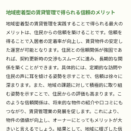
ップ
地域密着型の賃貸管理で得られる信頼のメリット
高浜市での地域密着型の具体的な実施方法
賃貸物件の魅力を高める地域密着戦略
地域密着型の賃貸管理を実践することで得られる最大の
メリットは、住民からの信頼を築けることです。信頼を
高浜市の地域密着型管理の成功要因
得ることで入居者の定着率が向上し、賃貸物件の安定し
地域密着型賃貸管理の成果を最大化する方
た運営が可能となります。住民との信頼関係が強固であ
法
れば、契約更新時の交渉もスムーズに進み、長期的な関
高浜市で成功するための地域密着型の実例
係を築くことができます。具体的には、定期的な訪問や
住民の声に耳を傾ける姿勢を示すことで、信頼は徐々に
深まります。また、地域の課題に対して積極的に取り組
む姿勢を示すことで、住民からの評価も高まります。こ
のような信頼関係は、将来的な物件の紹介や口コミにも
つながり、賃貸管理業の発展を促します。これにより、
物件の価値が向上し、オーナーにとってもメリットが大
きいと言えるでしょう。結果として、地域に根ざした信