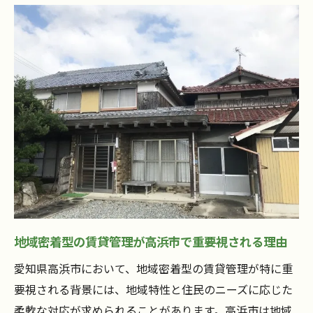
例
地域特性を活かした賃貸管理の成功事例
住民のニーズに応える賃貸管理高浜市の秘訣
高浜市住民のニーズを見極める方法
賃貸管理における柔軟な条件設定の重要性
住民の声を反映した賃貸管理の実例
高浜市の住民満足度を向上させる秘訣
地域イベントを活用した住民との関わり方
高浜市で住民のニーズに応えるための具体
策
高浜市における賃貸管理信頼関係構築の方法
地域密着型の賃貸管理が高浜市で重要視される理由
信頼関係が賃貸管理に与える影響
愛知県高浜市において、地域密着型の賃貸管理が特に重
高浜市での住民との信頼構築のステップ
要視される背景には、地域特性と住民のニーズに応じた
信頼を築くためのコミュニケーション術
柔軟な対応が求められることがあります。高浜市は地域