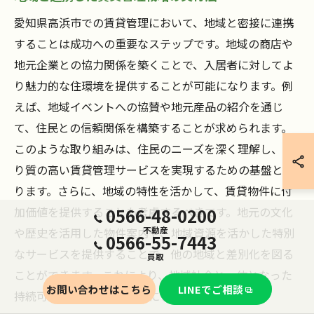
愛知県高浜市での賃貸管理において、地域と密接に連携
することは成功への重要なステップです。地域の商店や
地元企業との協力関係を築くことで、入居者に対してよ
り魅力的な住環境を提供することが可能になります。例
えば、地域イベントへの協賛や地元産品の紹介を通じ
て、住民との信頼関係を構築することが求められます。
このような取り組みは、住民のニーズを深く理解し、よ
り質の高い賃貸管理サービスを実現するための基盤とな
ります。さらに、地域の特性を活かして、賃貸物件に付
0566-48-0200
加価値を提供することも考慮するべきです。地元の文化
不動産
や歴史を活用した物件案内や、地域資源を活かした特別
0566-55-7443
なサービスを提供することで、他の地域と差別化を図る
買取
ことができます。これにより、地域社会と一体となった
お問い合わせはこちら
LINEでご相談
持続可能な賃貸管理を可能にします。