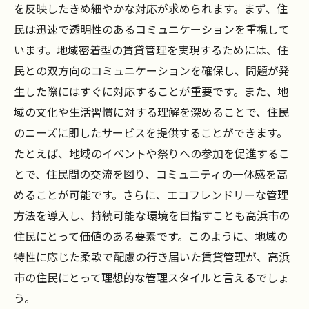
を反映したきめ細やかな対応が求められます。まず、住
例
民は迅速で透明性のあるコミュニケーションを重視して
高浜市賃貸管理における地域密着の未来
います。地域密着型の賃貸管理を実現するためには、住
住民との信頼関係が鍵高浜市賃貸管理のコツ
民との双方向のコミュニケーションを確保し、問題が発
信頼関係が賃貸管理に与える効果
生した際にはすぐに対応することが重要です。また、地
域の文化や生活習慣に対する理解を深めることで、住民
高浜市で信頼関係を築くための取り組み
のニーズに即したサービスを提供することができます。
住民の信頼を得るための賃貸管理の工夫
たとえば、地域のイベントや祭りへの参加を促進するこ
信頼関係を深めるコミュニケーションの技
とで、住民間の交流を図り、コミュニティの一体感を高
術
めることが可能です。さらに、エコフレンドリーな管理
高浜市での信頼関係構築の成功ストーリー
方法を導入し、持続可能な環境を目指すことも高浜市の
賃貸管理における信頼関係の維持方法
住民にとって価値のある要素です。このように、地域の
地域密着の賃貸管理高浜市で成功するための具
特性に応じた柔軟で配慮の行き届いた賃貸管理が、高浜
体策
市の住民にとって理想的な管理スタイルと言えるでしょ
地域密着型賃貸管理で成功するためのステ
う。