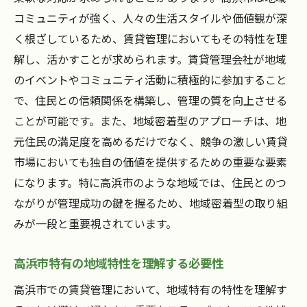
地域密着型の賃貸管理で信頼を高める方法
コミュニティが強く、人々の生活スタイルや価値観が深
く根ざしているため、賃貸管理においてもその特性を理
高浜市における長期的な信頼関係の構築法
解し、活かすことが求められます。賃貸管理会社が地域
信頼関係を基にした賃貸管理の成功事例
のイベントやコミュニティ活動に積極的に参加すること
賃貸管理の質を高める地域特性を活かしたアプ
で、住民との信頼関係を構築し、管理の質を向上させる
ローチ
ことが可能です。また、地域密着型のアプローチは、地
高浜市の地域特性を賃貸管理に活用するヒ
元住民の満足度を高めるだけでなく、競争の激しい賃貸
ント
市場においても独自の価値を提供するための重要な要素
地域特性に応じた柔軟な管理方法の提案
になります。特に高浜市のような地域では、住民とのつ
高浜市におけるエコフレンドリーな管理方
ながりが管理成功の鍵を握るため、地域密着型の取り組
法
みが一段と重要視されています。
地域特性を活かした賃貸物件の魅力向上策
高浜市特有の地域特性を理解する必要性
高浜市の地域特性と賃貸管理の関係性
地域特性から学ぶ賃貸管理の改善ポイント
高浜市での賃貸管理において、地域特有の特性を理解す