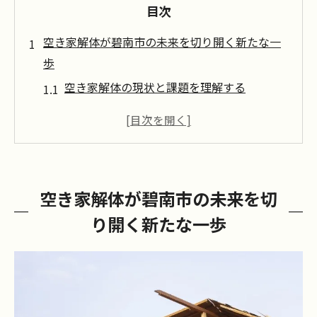
目次
空き家解体が碧南市の未来を切り開く新たな一
歩
空き家解体の現状と課題を理解する
解体による地域コミュニティへの影響とは
碧南市における空き家の歴史とその変遷
地域住民と共に進める解体プロセス
空き家解体がもたらす環境への貢献
空き家解体が碧南市の未来を切
解体後の土地活用アイデア
り開く新たな一歩
碧南市の空き家解体プロジェクトで地域活性化
を目指す
プロジェクト開始までの道のりとその背景
地域活性化に寄与する具体的な解体事例