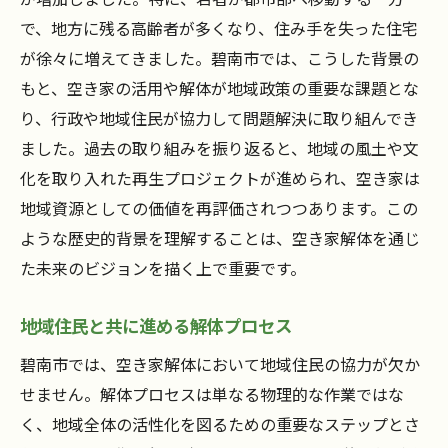
地域資源としての空き家解体の重要性を考える
で、地方に残る高齢者が多くなり、住み手を失った住宅
が徐々に増えてきました。碧南市では、こうした背景の
空き家解体がもたらす地域社会への貢献
もと、空き家の活用や解体が地域政策の重要な課題とな
解体の意義とその社会的影響を探る
り、行政や地域住民が協力して問題解決に取り組んでき
地域資源としての空き家再評価の必要性
ました。過去の取り組みを振り返ると、地域の風土や文
空き家解体の持つ経済的な可能性
化を取り入れた再生プロジェクトが進められ、空き家は
地域文化を守るための解体プロジェクト
地域資源としての価値を再評価されつつあります。この
空き家解体を通じた地域の新しい価値創造
ような歴史的背景を理解することは、空き家解体を通じ
空き家が地域の資産へ変わる瞬間を見つめて
た未来のビジョンを描く上で重要です。
空き家が地域資産となるための条件
地域住民と共に進める解体プロセス
資産化を実現するための地域住民の協力
碧南市では、空き家解体において地域住民の協力が欠か
新たな価値を創出するための空き家活用法
せません。解体プロセスは単なる物理的な作業ではな
空き家が地域に与える新たな希望
く、地域全体の活性化を図るための重要なステップとさ
資産としての空き家がもたらす地域の未来