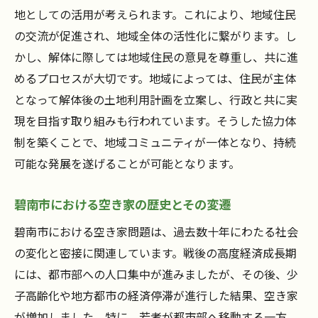
空き家問題への新たな解決策を模索する
地としての活用が考えられます。これにより、地域住民
地域企業との連携による効果的なアプロー
の交流が促進され、地域全体の活性化に繋がります。し
チ
かし、解体に際しては地域住民の意見を尊重し、共に進
解体後の土地利用とそれに伴う収益化手法
めるプロセスが大切です。地域によっては、住民が主体
となって解体後の土地利用計画を立案し、行政と共に実
長期的な視点で見る空き家問題解決のビジ
現を目指す取り組みも行われています。そうした協力体
ョン
制を築くことで、地域コミュニティが一体となり、持続
空き家解体を通じて碧南市が目指す持続可能な
可能な発展を遂げることが可能となります。
未来
持続可能な地域作りに向けた空き家の役割
碧南市における空き家の歴史とその変遷
環境に優しい解体技術とその普及
碧南市における空き家問題は、過去数十年にわたる社会
持続可能性を考慮した解体後の土地活用
の変化と密接に関連しています。戦後の高度経済成長期
地域資源としての空き家を活用する方法
には、都市部への人口集中が進みましたが、その後、少
未来に繋がる空き家解体の成功事例
子高齢化や地方都市の経済停滞が進行した結果、空き家
持続可能な未来に向けた空き家政策の展望
が増加しました。特に、若者が都市部へ移動する一方