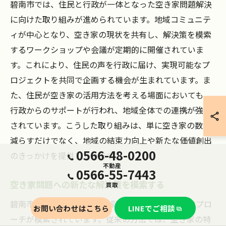
碧南市では、住民と行政が一体となった空き家問題解決
に向けた取り組みが進められています。地域コミュニテ
ィが中心となり、空き家の現状を共有し、解決策を模索
するワークショップや会議が定期的に開催されていま
す。これにより、住民の声を行政に届け、実現可能なプ
ロジェクトを共同で企画する機会が生まれています。ま
た、住民が空き家の活用方法を考える場面においても、
行政からのサポートが行われ、地域全体での連携が強化
されています。こうした取り組みは、単に空き家の数を
減らすだけでなく、地域の結束力向上や新たな価値創出
0566-48-0200
のきっかけを提供しています。
不動産
0566-55-7443
空き家問題への新たな解決策を模索する
買取
碧南市では、空き家問題を解決するために新しいアプロ
お問い合わせはこちら
LINEでご相談
ーチが模索されています。従来の方法では、空き家の特