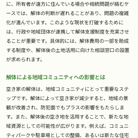
に、所有者が遠方に住んでいる場合や相続問題が絡むケ
空き家解体は地域の新しい可能性を広げる鍵
ースでは、解体の判断が遅れることがあり、問題の複雑
空き家解体が生み出す新たな生活空間
化が進んでいます。このような現状を打破するために
解体による地域経済へのポジティブな影響
は、行政や地域団体が連携して解体支援制度を充実させ
地域の魅力を引き出すための解体デザイン
ることが重要です。具体的には、解体費用の一部を助成
する制度や、解体後の土地活用に向けた相談窓口の設置
新しい可能性を切り開くための空き家解体
が求められます。
戦略
空き家解体と地域ブランディングの関係性
解体による地域コミュニティへの影響とは
地域の未来を見据えた空き家解体計画
空き家の解体は、地域コミュニティにとって重要なステ
碧南市が取り組む空き家問題解決への具体的な
ップです。解体によって空き家が減少すると、地域の景
ステップ
観が改善され、防犯面でもプラスの影響をもたらしま
解体を促進するための行政支援策
す。また、解体後の空き地を活用することで、新たな地
住民と行政が一体となった問題解決の取り
域資源としての可能性が広がります。例えば、コミュニ
組み
ティパークや駐車場としての整備、あるいは新たな住宅