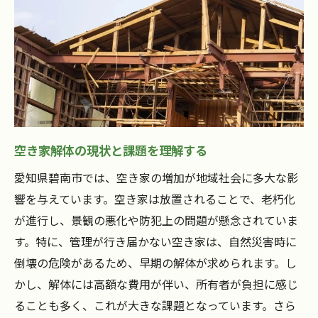
空き家解体における地元企業の役割
地域住民の参加促進とその効果
解体プロジェクトが目指す持続可能な地域
作り
未来の世代に向けた空き家政策の展望
愛知県碧南市空き家から始まる地域再生の道筋
空き家再生がもたらす地域の新しい可能性
空き家解体の現状と課題を理解する
碧南市での再生プロジェクト成功事例
愛知県碧南市では、空き家の増加が地域社会に多大な影
地域再生における行政の支援と政策
響を与えています。空き家は放置されることで、老朽化
が進行し、景観の悪化や防犯上の問題が懸念されていま
空き家再生に必要な技術とイノベーション
す。特に、管理が行き届かない空き家は、自然災害時に
住民参加型の地域再生プロジェクトの進め
倒壊の危険があるため、早期の解体が求められます。し
方
かし、解体には高額な費用が伴い、所有者が負担に感じ
未来の地域を支える若者たちへのメッセー
ることも多く、これが大きな課題となっています。さら
ジ