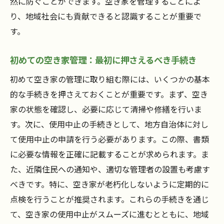
然に防ぐことができます。空き家を管理することによ
空き家の使用中止手続きを成功させるための秘
り、地域社会にも貢献できると認識することが重要で
訣
す。
事前計画の重要性とその作成方法
初めての空き家管理：最初に押さえるべき手続き
手続きの効率化を図るためのコツ
専門家との連携によるスムーズな進行
初めて空き家の管理に取り組む際には、いくつかの基本
的な手続きを押さえておくことが重要です。まず、空き
空き家使用中止成功事例から学ぶ
家の状態を確認し、必要に応じて清掃や修繕を行いま
適切な情報収集とその活用法
す。次に、使用中止の手続きとして、地方自治体に対し
空き家の将来を見据えた長期的な視野
て使用中止の申請を行う必要があります。この際、書類
空き家の将来を見据えた使用中止手続きの展望
に必要な情報を正確に記載することが求められます。ま
人口減少社会における空き家の役割とは？
た、近隣住民への通知や、適切な管理者の設置も考慮す
空き家再利用の可能性とそのメリット
べきです。特に、空き家が老朽化しないように定期的に
未来の空き家管理：技術と法律の進化
点検を行うことが推奨されます。これらの手続きを通じ
て、空き家の使用中止がスムーズに進むとともに、地域
地域コミュニティに貢献する空き家活用法