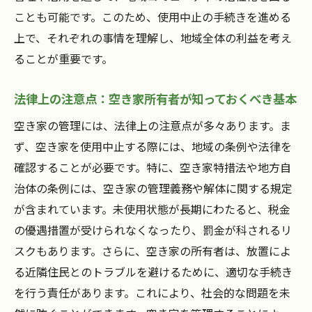
にする
ことも可能です。このため、使用中止の手続きを進める
法的トラブルを未然に防ぐための対策
上で、それぞれの事情を理解し、地域全体の利益を考え
空き家の防犯対策とその実践法
ることが重要です。
突発的な問題への迅速な対応策
法律上の注意点：空き家所有者が知っておくべき基本
トラブル発生時の対応マニュアル作成法
空き家の使用中止に関するよくある質問とその
空き家の管理には、法律上の注意点が多々あります。ま
解答
ず、空き家を使用中止する際には、地域の条例や法律を
使用中止手続きに必要な期間は？
確認することが必要です。特に、空き家特措法や地方自
治体の条例には、空き家の管理義務や解体に関する規定
どのような書類を準備すべきか？
が含まれています。未使用状態が長期にわたると、税金
地元自治体のサポートはどのように受け
の優遇措置が受けられなくなったり、罰金が科されるリ
る？
スクもあります。さらに、空き家の所有者は、放置によ
使用中止後の維持管理の頻度は？
る近隣住民とのトラブルを避けるために、適切な手続き
費用を抑えるためのポイントは？
を行う責任があります。これにより、社会的な問題を未
法的トラブルを避けるための注意点は？