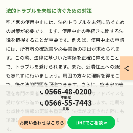
法的トラブルを未然に防ぐための対策
空き家の使用中止には、法的トラブルを未然に防ぐため
の対策が必要です。まず、使用中止の手続きに関する法
律を把握することが重要です。例えば、使用中止の申請
には、所有者の確認書や必要書類の提出が求められま
す。この際、法律に基づいた書類を正確に整えること
で、トラブルを避けられます。また、近隣住民への通知
も忘れずに行いましょう。周囲の方々に理解を得ること
で、後の法的問題を回避できます。さらに、空き家の管
0566-48-0200
理を専門の業者に依頼することで、法的なアドバイスを
不動産
0566-55-7443
受けながら進められるため、安心感が増します。定期的
買取
な点検や情報の更新も重要で、法律が改正された際にも
迅速に対応できる体制を整えておくことが求められま
お問い合わせはこちら
LINEでご相談
す。