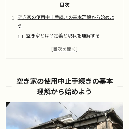
目次
空き家の使用中止手続きの基本理解から始めよ
う
空き家とは？定義と現状を理解する
使用中止の必要性：社会的背景と個別事情
法律上の注意点：空き家所有者が知ってお
くべき基本
初めての空き家管理：最初に押さえるべき
空き家の使用中止手続きの基本
手続き
理解から始めよう
空き家使用中止のメリットとデメリット
地域別の空き家管理状況と手続きの違い
法的手続きが持つ重要性を空き家の観点で解説
空き家の法的定義と関連法規を学ぶ