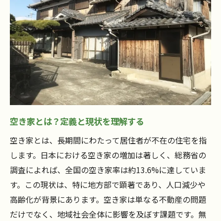
使用中止に伴う登記変更とその手続き
空き家管理に関する行政の役割と支援策
法的手続きを怠った場合のリスクと対策
空き家所有者の法的責任と義務
相談すべき専門家とその選び方
空き家使用中止で失敗しないためのチェックリ
スト
使用中止前に確認すべき基本事項
空き家とは？定義と現状を理解する
手続き必要書類の一覧と準備方法
空き家とは、長期間にわたって居住者が不在の住宅を指
地域ごとの手続きの違いを確認する
します。日本における空き家の増加は著しく、総務省の
トラブル防止のためのコミュニケーション
調査によれば、全国の空き家率は約13.6%に達していま
術
す。この現状は、特に地方部で顕著であり、人口減少や
高齢化が背景にあります。空き家は単なる不動産の問題
定期的な点検とメンテナンスの重要性
だけでなく、地域社会全体に影響を及ぼす課題です。無
空き家管理のための保険の加入方法