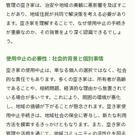
管理の空き家は、治安や地域の美観に悪影響を及ぼすこ
実践的な空き家管理：使用中止手続きのポイン
とがあり、地域住民が共同で解決策を考える必要があり
ト
ます。空き家を理解することで、なぜ使用中止の手続き
空き家の状態を把握するための初期調査法
が重要なのか、その背景をより深く認識できるでしょ
地域のルールに則った適切な手続きの流れ
う。
使用中止後の管理費用を抑える工夫
使用中止の必要性：社会的背景と個別事情
空き家の価値を維持するためのメンテナン
ス
空き家の使用中止は、単なる個人の選択ではなく、社会
管理業者との連携方法と注意点
的な責任でもあります。多くの空き家は、所有者が高齢
災害時に備える空き家の安全対策
であることや、相続問題、経済的な理由から放置されて
いる場合が多いです。これにより、周囲の環境が悪化
トラブルを防ぐ空き家の使用中止に必要なステ
し、地域の価値が下がることが懸念されます。空き家使
ップ
用中止手続きは、地域社会の保全に寄与し、新たな利用
近隣住民との円滑な関係構築法
方法を模索するきっかけともなります。また、空き家の
使用中止に伴う周辺環境への影響を最小限
管理や活用を通じて、地域コミュニティの活性化を図る