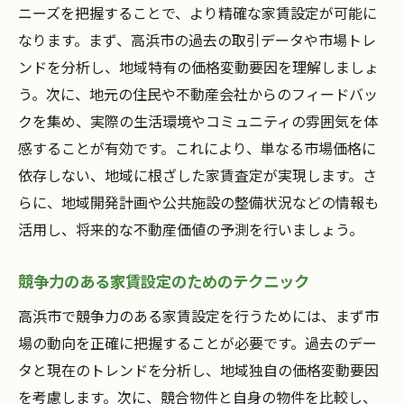
ニーズを把握することで、より精確な家賃設定が可能に
住民フィードバックを反映した家賃設定
なります。まず、高浜市の過去の取引データや市場トレ
住民満足度向上のための家賃管理
ンドを分析し、地域特有の価格変動要因を理解しましょ
柔軟な対応が生む住民との信頼関係
う。次に、地元の住民や不動産会社からのフィードバッ
住民のライフスタイルに適した家賃プラン
クを集め、実際の生活環境やコミュニティの雰囲気を体
感することが有効です。これにより、単なる市場価格に
住民の声を反映するための方法
依存しない、地域に根ざした家賃査定が実現します。さ
入居者維持のための家賃管理戦略
らに、地域開発計画や公共施設の整備状況などの情報も
家賃管理を通じて信頼を得る高浜市での交渉例
活用し、将来的な不動産価値の予測を行いましょう。
信頼を築いた成功例の紹介
信頼構築に至ったプロセスの分析
競争力のある家賃設定のためのテクニック
住民との信頼向上のための実践方法
高浜市で競争力のある家賃設定を行うためには、まず市
挫折を乗り越えた交渉ストーリー
場の動向を正確に把握することが必要です。過去のデー
信頼を得るための具体的施策
タと現在のトレンドを分析し、地域独自の価格変動要因
地域の特性を活かした交渉の実例
を考慮します。次に、競合物件と自身の物件を比較し、