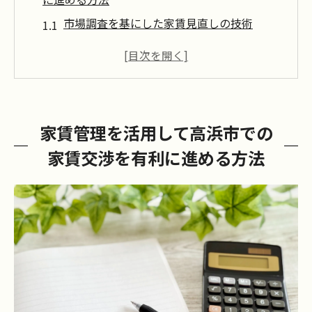
市場調査を基にした家賃見直しの技術
交渉の際のデータ活用の重要性
地域特性を反映した家賃査定方法
競争力のある家賃設定のためのテクニック
長期的な家賃管理戦略の立案
家賃管理を活用して高浜市での
家賃交渉を成功させるための心構え
家賃交渉を有利に進める方法
地域特性を理解した家賃管理で成功する交渉術
高浜市の住宅市場の特徴を掴む
地域の経済状況を反映した家賃交渉
地域住民のニーズに基づく提案の作成
住環境の変化に対応する家賃管理
高浜市の特性に応じたマーケティング戦略
地域密着型のコミュニケーション術