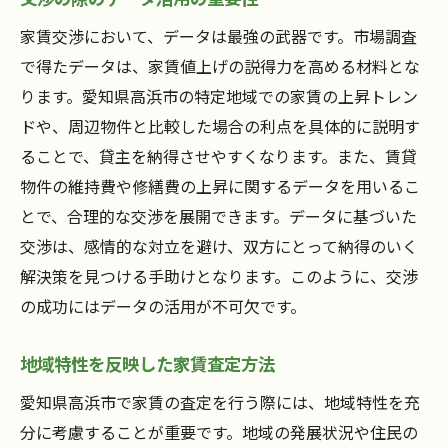
法令遵守の重要性とその影響
家賃交渉において、データは最強の武器です。市場調査
市場動向を把握するための情報収集方法
で得たデータは、家賃値上げの説得力を高める材料とな
家賃管理に求められるプロフェッショナリ
ります。愛知県高浜市の特定地域での家賃の上昇トレン
ズム
ドや、周辺物件と比較した場合の利点を具体的に説明す
家賃管理を駆使して高浜市で成功を収める交渉
ることで、貸主を納得させやすくなります。また、賃貸
の秘訣
物件の維持費や修繕費の上昇に関するデータを用いるこ
成功事例から学ぶ交渉の秘訣
とで、合理的な交渉を展開できます。データに基づいた
賃貸者のニーズを捉えた提案方法
交渉は、感情的な対立を避け、双方にとって納得のいく
解決策を見つける手助けとなります。このように、交渉
柔軟性を持った交渉スタイルの導入
の成功にはデータの活用が不可欠です。
家賃管理の長期的視点を考慮した計画
異なる視点からのアプローチ方法
地域特性を反映した家賃査定方法
契約までのプロセス管理のポイント
愛知県高浜市で家賃の査定を行う際には、地域特性を充
住民ニーズを捉えた家賃管理で交渉を円滑に進
分に考慮することが重要です。地域の発展状況や住民の
める