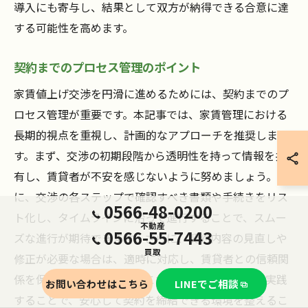
導入にも寄与し、結果として双方が納得できる合意に達
する可能性を高めます。
契約までのプロセス管理のポイント
家賃値上げ交渉を円滑に進めるためには、契約までのプ
ロセス管理が重要です。本記事では、家賃管理における
長期的視点を重視し、計画的なアプローチを推奨しま
す。まず、交渉の初期段階から透明性を持って情報を共
有し、賃貸者が不安を感じないように努めましょう。次
に、交渉の各ステップで確認すべき書類や手続きをリス
0566-48-0200
ト化し、タイムラインに沿って進行することで、スムー
不動産
0566-55-7443
ズな進行が期待できます。さらに、契約内容の見直しや
買取
修正が必要な場合は、適時に対応し、賃貸者との信頼関
係を保つことが重要です。これらのプロセス管理を実践
お問い合わせはこちら
LINEでご相談
することで、安心して契約を締結できる環境を整えるこ