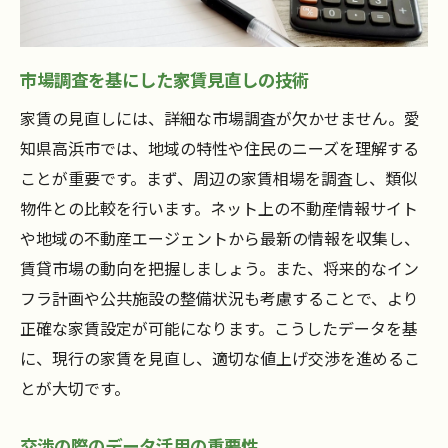
信頼関係を築く家賃管理の重要性と高浜市での
実践法
市場調査を基にした家賃見直しの技術
透明性のある情報提供が信頼を生む
家賃の見直しには、詳細な市場調査が欠かせません。愛
オープンなコミュニケーションの確立
知県高浜市では、地域の特性や住民のニーズを理解する
長期的な関係を重視した家賃管理
ことが重要です。まず、周辺の家賃相場を調査し、類似
住民との信頼構築に必要な要素
物件との比較を行います。ネット上の不動産情報サイト
誠実な対応が信頼を強化する
や地域の不動産エージェントから最新の情報を収集し、
地域コミュニティとの連携強化
賃貸市場の動向を把握しましょう。また、将来的なイン
高浜市での家賃交渉に不可欠な家賃管理の基礎
フラ計画や公共施設の整備状況も考慮することで、より
知識
正確な家賃設定が可能になります。こうしたデータを基
に、現行の家賃を見直し、適切な値上げ交渉を進めるこ
基礎から学ぶ家賃管理のポイント
とが大切です。
家賃設定の基本とその応用
交渉に役立つ契約書の理解
交渉の際のデータ活用の重要性