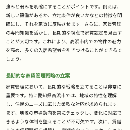
強みと弱みを明確にすることがポイントです。例えば、
高浜市の特性を活かした家賃管理で交渉を成功
新しい設備があるか、立地条件が良いかなどの特徴を明
させる
確にし、それを家賃に反映させます。さらに、家賃管理
地域資源を活用した家賃戦略
の専門知識を活かし、長期的な視点で家賃設定を見直す
地域特性に応じたプロモーション活動
ことが大切です。これにより、高浜市内での物件の魅力
高浜市独自の価値を見出す家賃設定
を高め、多くの入居希望者を引きつけることができるで
地域住民に支持される家賃交渉の実践
しょう。
高浜市の魅力を活かした交渉術
賃貸市場の特性を反映した戦略的家賃管理
長期的な家賃管理戦略の立案
家賃管理において、長期的な戦略を立てることは非常に
重要です。特に愛知県高浜市では、地域の特性を理解
し、住民のニーズに応じた柔軟な対応が求められます。
まず、地域の市場動向を常にチェックし、変化に対応で
きるような体制を整えることが不可欠です。次に、賃借
人との信頼関係を構築し、定期的なコミュニケーション