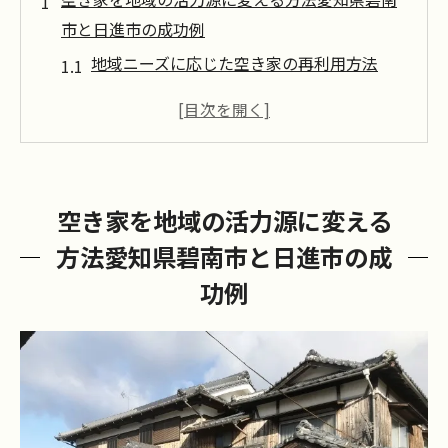
市と日進市の成功例
地域ニーズに応じた空き家の再利用方法
住民参加型プロジェクトの重要性
行政支援が成功に導くカギ
空き家リノベーションによる経済効果
空き家の地元資産化を促す取り組み
空き家を地域の活力源に変える
コミュニティづくりと空き家の関係性
方法愛知県碧南市と日進市の成
地域再生の鍵空き家を活用した愛知県碧南市と
功例
日進市の取り組み
空き家を活用した新しい観光資源の創出
地域文化を守るための空き家リノベーショ
ン
成功事例から学ぶ住民との協力体制