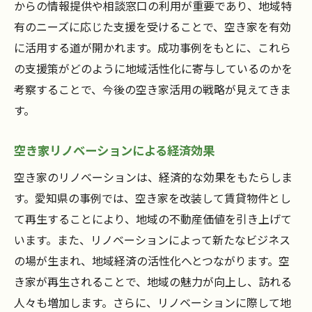
からの情報提供や相談窓口の利用が重要であり、地域特
空き家活用の成功が示す地域再生の道筋
有のニーズに応じた支援を受けることで、空き家を有効
愛知県から全国へ広がる空き家活用の改革
に活用する道が開かれます。成功事例をもとに、これら
地域資源としての空き家の新たな可能性
の支援策がどのように地域活性化に寄与しているのかを
考察することで、今後の空き家活用の戦略が見えてきま
空き家活用による地域の未来像
す。
空き家プロジェクトがもたらす地域の変化
具体例に見る空き家活用の成功条件
空き家リノベーションによる経済効果
空き家活用による地域安全性向上の成功例愛知
空き家のリノベーションは、経済的な効果をもたらしま
県碧南市と日進市の事例
す。愛知県の事例では、空き家を改装して賃貸物件とし
空き家管理と地域安全性の向上策
て再生することにより、地域の不動産価値を引き上げて
空き家を活用した防犯対策の実践
います。また、リノベーションによって新たなビジネス
地域の安心を支える空き家活用例
の場が生まれ、地域経済の活性化へとつながります。空
住民との連携がもたらす安全性向上
き家が再生されることで、地域の魅力が向上し、訪れる
空き家が地域の安全に貢献する方法
人々も増加します。さらに、リノベーションに際して地