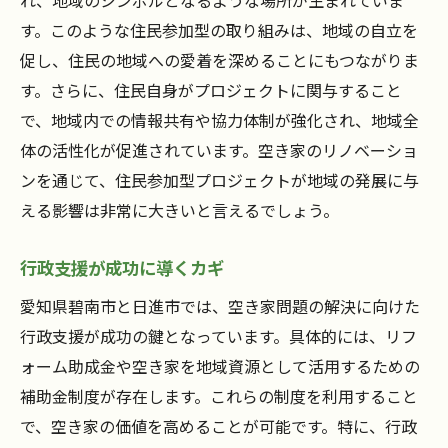
れ、地域のシンボルとなるような場所が生まれていま
行政と住民が協力する地域活性化モデル
す。このような住民参加型の取り組みは、地域の自立を
空き家を活用した地域の未来展望
促し、住民の地域への愛着を深めることにもつながりま
愛知県の空き家活用モデルから学ぶ
す。さらに、住民自身がプロジェクトに関与すること
空き家を地域の力に愛知県碧南市と日進市の活
で、地域内での情報共有や協力体制が強化され、地域全
動に迫る
体の活性化が促進されています。空き家のリノベーショ
空き家を通じた地域再生の具体策
ンを通じて、住民参加型プロジェクトが地域の発展に与
える影響は非常に大きいと言えるでしょう。
地域住民の力を引き出す空き家プロジェク
ト
行政支援が成功に導くカギ
空き家活用による地域社会の安全性向上
愛知県碧南市と日進市では、空き家問題の解決に向けた
地域の将来を支える空き家の可能性
行政支援が成功の鍵となっています。具体的には、リフ
愛知県の空き家活用事例が示す未来
ォーム助成金や空き家を地域資源として活用するための
住民の意識改革を促す空き家活動
補助金制度が存在します。これらの制度を利用すること
愛知県碧南市と日進市の空き家活用がもたらす
で、空き家の価値を高めることが可能です。特に、行政
地域再生の可能性