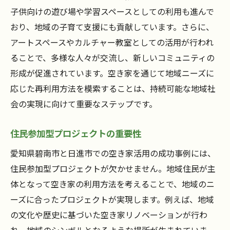
子供向けの遊び場や学習スペースとしての利用も進んで
地域ブランド形成と空き家の関係
おり、地域の子育て支援にも貢献しています。さらに、
空き家再生による観光資源化の成功事例
アートスペースやカルチャー教室としての活用が行われ
地域密着型の空き家プロジェクト
ることで、多様な人々が交流し、新しいコミュニティの
空き家を活用した文化活動の推進
形成が促進されています。空き家を通じて地域ニーズに
空き家を活かした地域コミュニティの再生
応じた再利用方法を模索することは、持続可能な地域社
住民の協力が成功の鍵となるケーススタデ
会の実現に向けて重要なステップです。
ィ
住民参加型プロジェクトの重要性
地域活性化の新たなアプローチ空き家を生かし
た愛知県の試み
愛知県碧南市と日進市での空き家活用の成功事例には、
住民参加型プロジェクトが欠かせません。地域住民が主
空き家活用による地域コミュニティの再構
体となって空き家の利用方法を考えることで、地域のニ
築
ーズに合ったプロジェクトが実現します。例えば、地域
地域特性を活かした空き家プロジェクト
の文化や歴史に基づいた空き家リノベーションが行わ
空き家がもたらす経済的インパクト