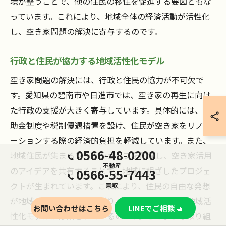
境が整うことで、他の住民の移住を促進する要因ともな
っています。これにより、地域全体の経済活動が活性化
し、空き家問題の解決に寄与するのです。
行政と住民が協力する地域活性化モデル
空き家問題の解決には、行政と住民の協力が不可欠で
す。愛知県の碧南市や日進市では、空き家の再生に向け
た行政の支援が大きく寄与しています。具体的には、補
助金制度や税制優遇措置を設け、住民が空き家をリノベ
ーションする際の経済的負担を軽減しています。また、
0566-48-0200
地域住民が集まるワークショップを開催し、空き家活用
不動産
のアイデアを共有することで、地域に根ざしたプロジェ
0566-55-7443
クトが生まれています。これにより、住民の自由な発想
買取
が地域の課題解決につながり、空き家を核とした地域活
お問い合わせはこちら
LINEでご相談
性化モデルが形成されているのです。このような取り組