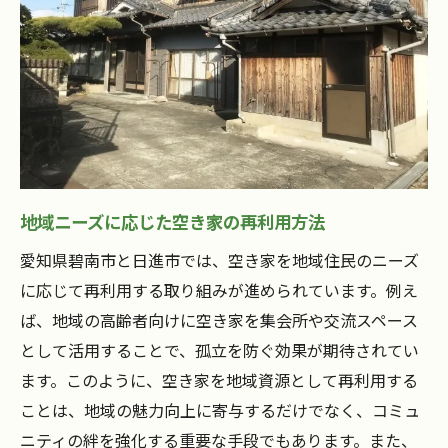
空き家活用による地域の魅力向上
安全性の向上を目指した空き家の管理
碧南市と日進市の革新的な空き家プロジェ
クト
空き家問題から地域資産へ愛知県碧南市と日進
市の実例に学ぶ
空き家の有効活用がもたらす地域資産化
地域ニーズに応じた空き家の再利用方法
住民意識改革を促す空き家活用事例
愛知県碧南市と日進市では、空き家を地域住民のニーズ
行政と住民が一体となった取り組み
に応じて再利用する取り組みが進められています。例え
空き家プロジェクトの成功要因
ば、地域の高齢者向けに空き家を集会所や交流スペース
地域資産としての空き家の価値向上
として活用することで、孤立を防ぐ効果が期待されてい
ます。このように、空き家を地域資源として再利用する
実例から見る空き家の地域活性化効果
ことは、地域の魅力向上に寄与するだけでなく、コミュ
地域の魅力を引き出す空き家活用の成功事例愛
ニティの絆を強化する重要な手段でもあります。また、
知県碧南市と日進市