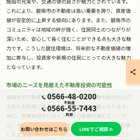
施設の充実や、交通の便の良さが魅力とされています。
これにより、碧南市の不動産は高い需要を誇り、資産価
値が安定的に上昇する傾向にあります。また、碧南市の
コミュニティは地域の絆が強く、住民同士のつながりが
深いため、安心して長く住むことができる点も大きな魅
力です。こうした居住環境は、将来的な不動産価値の増
加に寄与し、投資家や新規の住民にとっての大きな魅力
となっています。
市場のニーズを見据えた不動産投資の可能性
0566-48-0200
碧南市の不動産市場では、地域の経済活動の動向や人口
不動産
の変化を的確に捉えることが投資成功の鍵となります。
0566-55-7443
特に、商業施設や公共インフラの発展が進むエリアで
買取
は、今後の地価上昇が期待されます。また、環境に配慮
お問い合わせはこちら
LINEでご相談
したエコ住宅やリノベーション物件の需要が増加してい