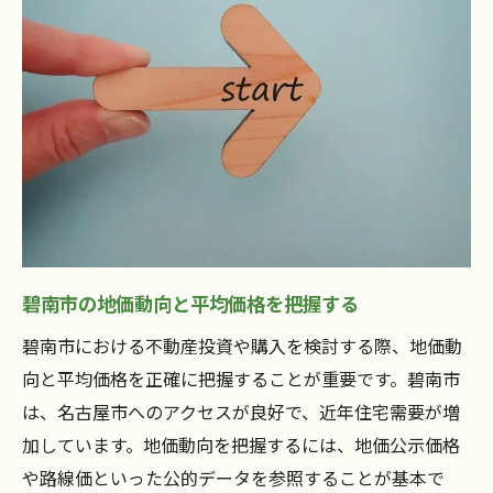
る方法
地域特有の不動産動向を把握して理想の住まい
探しを
碧南市における新築物件と中古物件の選び
方
地域の公共施設と不動産価値の関係
碧南市の交通アクセスが不動産に与える影
響
碧南市の地価動向と平均価格を把握する
地域独特の文化と不動産価格の関連性
碧南市における不動産投資や購入を検討する際、地価動
碧南市での賃貸市場の動向と購入者への影
向と平均価格を正確に把握することが重要です。碧南市
響
は、名古屋市へのアクセスが良好で、近年住宅需要が増
未来を見据えたエコ住宅の需要と供給
加しています。地価動向を把握するには、地価公示価格
碧南市の不動産購入で押さえておきたい重要ポ
や路線価といった公的データを参照することが基本で
イント