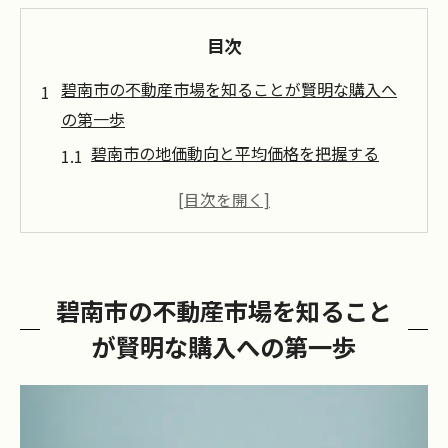
目次
碧南市の不動産市場を知ることが賢明な購入へ
の第一歩
碧南市の地価動向と平均価格を把握する
地域の人口動態と不動産需要の関係を理解
する
不動産購入における碧南市の魅力的なエリ
アとは
碧南市の不動産市場を知ること
過去の市場データから見る碧南市の不動産
が賢明な購入への第一歩
市場の安定性
碧南市の不動産投資におけるリスクとチャ
ンス
地元の不動産エージェントの意見を活用す