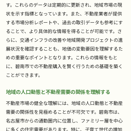
す。これらのデータは定期的に更新され、地域市場の現
購入前に知っておくべき法的手続きと規制
状を示す指標となっています。また、不動産業者が提供
碧南市の不動産購入における資金計画の立
する市場分析レポートや、過去の取引データも参考にす
て方
ることで、より具体的な情報を得ることが可能です。さ
不動産購入時の契約条件と注意点
らに、交通インフラの改善や地域開発プロジェクトの進
碧南市で理想の物件を選ぶためのチェック
展状況を確認することも、地価の変動要因を理解するた
リスト
めの重要なポイントとなります。これらの情報をもと
に、碧南市での不動産購入を賢く行うための基礎を築く
購入後の維持費や税金についての知識
ことができます。
専門家との連携でリスクを最小限に抑える
方法
地域の人口動態と不動産需要の関係を理解する
市場の最新トレンドを理解した賢い物件選びの
不動産市場の健全な理解には、地域の人口動態と不動産
方法
需要の関係性を見極めることが不可欠です。碧南市は、
碧南市で注目の不動産トレンドを見極める
名古屋市からの通勤圏内に位置し、ファミリー層を中心
最新テクノロジーが不動産選びに与える影
に多くの住宅需要があります。特に、子育て世代の増加