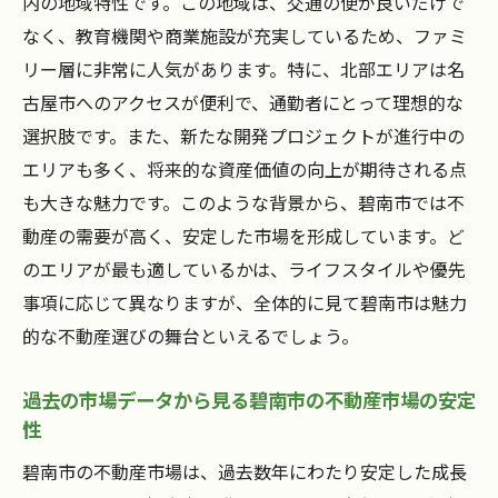
内の地域特性です。この地域は、交通の便が良いだけで
係
なく、教育機関や商業施設が充実しているため、ファミ
生活の質を高める碧南市の不動産市場の魅力
リー層に非常に人気があります。特に、北部エリアは名
碧南市の自然環境が生活に与えるプラス面
古屋市へのアクセスが便利で、通勤者にとって理想的な
選択肢です。また、新たな開発プロジェクトが進行中の
教育施設の充実と不動産価値の相関
エリアも多く、将来的な資産価値の向上が期待される点
地域の医療施設と住環境の関係
も大きな魅力です。このような背景から、碧南市では不
碧南市のレジャー施設と不動産の魅力
動産の需要が高く、安定した市場を形成しています。ど
住みやすさを決める周辺インフラの整備
のエリアが最も適しているかは、ライフスタイルや優先
コミュニティとのつながりがもたらす生活
事項に応じて異なりますが、全体的に見て碧南市は魅力
の質向上
的な不動産選びの舞台といえるでしょう。
不動産選びで失敗しないための碧南市特有の知
識
過去の市場データから見る碧南市の不動産市場の安定
性
地元の不動産市場における一般的な誤解と
その対策
碧南市の不動産市場は、過去数年にわたり安定した成長