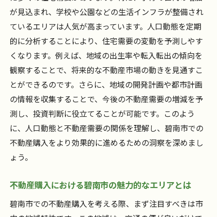
響
が見込まれ、学校や公園などの生活インフラが整備され
オンラインツールを活用した物件検索のコ
ているエリアは人気が高まっています。人口動態を定期
ツ
的に分析することにより、住宅需要の変動を予測しやす
市場の変化に対応した不動産購入戦略
くなります。例えば、地域の出生率や転入転出の傾向を
環境に配慮した不動産の選び方
観察することで、将来的な不動産市場の動きを見通すこ
将来性のあるエリアを選ぶためのヒント
とができるのです。さらに、地域の開発計画や都市計画
の情報を収集することで、今後の不動産需要の増減を予
碧南市での不動産購入が未来の資産となる理由
測し、投資判断に役立てることが可能です。このよう
長期的な不動産価値の見通しと理由
に、人口動態と不動産需要の関係を理解し、碧南市での
地域の発展計画と不動産価格の関係性
不動産購入をより効果的に進めるための洞察を深めまし
不動産がもたらす経済的安定性のメリット
ょう。
碧南市の居住環境が資産価値を高める要因
市場のニーズを見据えた不動産投資の可能
不動産購入における碧南市の魅力的なエリアとは
性
碧南市での不動産購入を考える際、まず注目すべきは市
地域コミュニティの強さと不動産価値の関