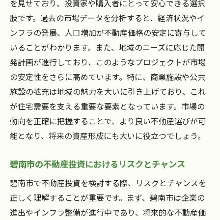
地域特有の土地利用規制を理解する
を見せており、投資家や購入者にとって安心できる選択
肢です。過去の市場データを分析すると、経済状況やイ
碧南市での不動産詐欺を防ぐためのポイン
ンフラの発展、人口増加が不動産価格の安定に寄与して
ト
いることがわかります。また、地域のニーズに応じた開
購入プロセスでのトラブル回避策
発計画が進行しており、このようなプロジェクトが市場
地元の不動産業者の選び方と見極め方
の安定性をさらに高めています。特に、商業施設や公共
住民の声を参考にした物件選びのコツ
施設の拡充は地域の魅力を大いに引き上げており、これ
新しい生活の第一歩を碧南市の不動産で始めよ
が住宅需要を支える重要な要素となっています。市場の
う
動向を正確に把握することで、より良い不動産選びが可
碧南市での快適な暮らしを実現するための
能となり、将来の資産形成にも大いに役立つでしょう。
条件
碧南市の不動産投資におけるリスクとチャンス
新居選びで考慮すべき家族のニーズ
引越し後すぐに役立つ生活情報ガイド
碧南市で不動産投資を検討する際、リスクとチャンスを
碧南市での暮らしの楽しみ方とコミュニテ
正しく理解することが重要です。まず、碧南市は企業の
ィ参加
進出やインフラ整備が進行中であり、将来的な不動産価