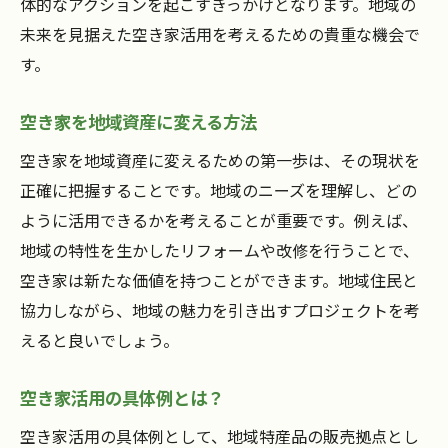
地域貢献を目指す空き家活用セミナーの魅力
体的なアクションを起こすきっかけとなります。地域の
未来を見据えた空き家活用を考えるための貴重な機会で
空き家活用で地域に貢献する方法
す。
セミナー参加で地域の課題を解決
空き家がもたらす地域貢献の可能性
空き家を地域資産に変える方法
地域貢献を目指す空き家活用事例
空き家を地域資産に変えるための第一歩は、その現状を
空き家活用で地域社会に貢献する
正確に把握することです。地域のニーズを理解し、どの
セミナーで学ぶ空き家活用の魅力
ように活用できるかを考えることが重要です。例えば、
空き家が生む可能性を探るセミナー情報
地域の特性を生かしたリフォームや改修を行うことで、
空き家活用セミナーで新たな発見を
空き家は新たな価値を持つことができます。地域住民と
空き家が生む可能性を探る方法
協力しながら、地域の魅力を引き出すプロジェクトを考
えると良いでしょう。
セミナー参加で空き家の可能性を学ぶ
空き家活用の未来を見据えたセミナー
空き家活用の具体例とは？
空き家の可能性を引き出すために
空き家活用の具体例として、地域特産品の販売拠点とし
空き家がもたらす未来を探るセミナー