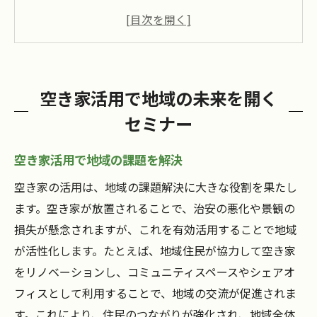
空き家を地域資産に変える方法
空き家活用の具体例とは？
空き家を活用して地域貢献を目指す
未来を切り開く空き家活用戦略
空き家活用で地域の未来を開く
知多郡美浜町で学ぶ空き家の活用法
セミナー
美浜町の空き家活用成功例を紹介
空き家を活用した地域活性化の秘訣
空き家活用で地域の課題を解決
セミナーで学ぶ空き家の活用事例
空き家の活用は、地域の課題解決に大きな役割を果たし
空き家活用で地域の未来を照らす
ます。空き家が放置されることで、治安の悪化や景観の
損失が懸念されますが、これを有効活用することで地域
美浜町での空き家活用の現状と展望
が活性化します。たとえば、地域住民が協力して空き家
空き家活用に必要な知識を学ぶ
をリノベーションし、コミュニティスペースやシェアオ
愛知県碧南市で空き家が地域資産に変身
フィスとして利用することで、地域の交流が促進されま
碧南市での空き家活用の取り組み
す。これにより、住民のつながりが強化され、地域全体