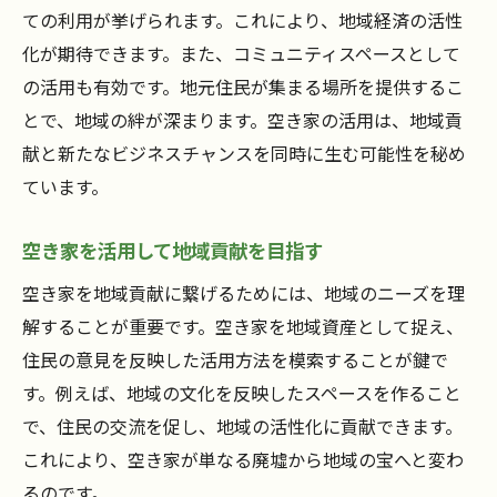
ての利用が挙げられます。これにより、地域経済の活性
美浜町での空き家活用の具体例を学ぶ
化が期待できます。また、コミュニティスペースとして
美浜町の空き家活用成功例を研究
の活用も有効です。地元住民が集まる場所を提供するこ
空き家活用に関する具体的な事例紹介
とで、地域の絆が深まります。空き家の活用は、地域貢
美浜町で学ぶ空き家の活用法
献と新たなビジネスチャンスを同時に生む可能性を秘め
具体例から学ぶ空き家活用の可能性
ています。
空き家活用の成功事例を詳しく解説
空き家を活用して地域貢献を目指す
美浜町における空き家活用の実際
空き家を地域貢献に繋げるためには、地域のニーズを理
空き家活用で地域を活性化する秘訣
解することが重要です。空き家を地域資産として捉え、
空き家活用で地域活性化の鍵を探る
住民の意見を反映した活用方法を模索することが鍵で
地域を活性化する空き家活用のヒント
す。例えば、地域の文化を反映したスペースを作ること
空き家活用で地域に活力をもたらす
で、住民の交流を促し、地域の活性化に貢献できます。
活性化を促進する空き家活用の方法
これにより、空き家が単なる廃墟から地域の宝へと変わ
空き家活用で地域の未来を明るく
るのです。