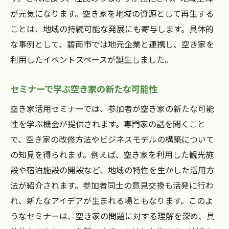
空き家が地域資産に変わるまで
が元気になります。空き家を地域の資源として再生する
碧南市の空き家活用成功事例を学ぶ
ことは、地域の持続可能な発展にも寄与します。具体的
空き家を地域の宝に変える方法
な事例として、碧南市では地元企業と連携し、空き家を
空き家活用で地域に新たな価値を
利用したイベントスペースが誕生しました。
地域資産としての空き家の可能性
セミナーで学ぶ空き家の新たな可能性
空き家を新たなビジネスに！セミナー参加を
空き家活用セミナーでは、参加者が空き家の新たな可能
空き家をビジネスチャンスに変える
性を学ぶ機会が提供されます。専門家の話を聞くこと
セミナーで学ぶ空き家活用のビジネスモデ
で、空き家の改修方法やビジネスモデルの構築について
ル
の知見を得られます。例えば、空き家を利用した観光施
空き家を活用した新規事業の可能性
設や宿泊施設の開設など、地域の特性を生かした活用方
空き家活用でビジネスチャンスを創出
法が紹介されます。参加者同士の意見交換も活発に行わ
セミナー参加で空き家ビジネスを学ぶ
れ、新たなアイデアが生まれる場ともなります。このよ
空き家から生まれるビジネスの未来
うなセミナーは、空き家の問題に対する理解を深め、具