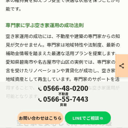
家の維持費を抑えつつ安全で快適な状態を保つことが可
能です。
専門家に学ぶ空き家運用の成功法則
空き家運用の成功には、不動産や建築の専門家からの知
見が欠かせません。専門家は地域特性や法制度、最新の
補助金情報を踏まえた最適な活用プランを提案します。
愛知県碧南市や名古屋市守山区の実例では、専門家の助
言を受けたリノベーションや賃貸化が成功し、空き家が
地域資産として再生しています。専門家のサポートを活
0566-48-0200
用することで、リスクを抑えつつ効果的な空き家運用が
不動産
可能となります。
0566-55-7443
買取
お問い合わせはこちら
LINEでご相談
空き家を安心して持つための最