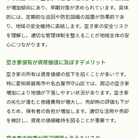
が増加傾向にあり、早期対策が求められています。具体
空き家の管理が地域評価向上につながる理
的には、定期的な巡回や防犯設備の設置が効果的であ
由
り、地域の安全維持に直結します。空き家の安全リスク
賢い空き家管理方法と実践事例の紹介
を理解し、適切な管理体制を整えることが地域全体の安
愛知県エリアで注目の空き家活用術とは
心につながります。
愛知県で進む空き家活用の最新トレンド
空き家の利活用が地域活性化を促進する
空き家保有が資産価値に及ぼすデメリット
地域資源としての空き家活用事例紹介
空き家の所有は資産価値の低下を招くことが多いです。
空き家を多目的スペースに変えるアイデア
特に愛知県碧南市や名古屋市守山区では、周辺の空き家
空き家活用で新たなコミュニティ形成が可
増加により地価が下落しやすい状況があります。空き家
能
の劣化が進むと修繕費用が増大し、売却時の評価も下が
空き家の有効活用ポイントと注意点解説
るため、保有者の負担が増加します。適切な活用や売却
を検討し、資産の価値維持を図ることが重要です。
補助金制度を活用した空き家対策のコツ
空き家補助金の最新情報と申請ポイント
空き家の放置が周辺環境へ与えるリスク