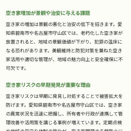
空き家問題解決へ向けた実例から学ぶポイント
空き家問題の解決に成功した地域事例
空き家増加が景観や治安に与える課題
実際の空き家除却・再生プロセスを解説
空き家の増加は景観の悪化と治安の低下を招きます。愛
空き家活用の現場から得た教訓とヒント
知県碧南市や名古屋市守山区では、老朽化した空き家が
空き家問題に取り組む人々の声と対策
放置されると、地域の景観価値が下がり、犯罪の温床に
他地域から学ぶ空き家対応の工夫と効果
なる恐れがあります。美観維持と防犯対策を兼ねた空き
家活用や適切な管理が、地域の魅力向上と安全確保に不
空き家再生による新たな地域価値の創出
可欠です。
失敗しない空き家運用のための基礎知識
空き家運用を始める前に知るべき基礎知識
空き家リスクの早期発見が重要な理由
空き家管理でよくある失敗と回避策
空き家リスクは早期に発見し対処することで被害拡大を
空き家運用のリスクを抑えるポイント解説
防げます。愛知県碧南市や名古屋市守山区では、空き家
安心して空き家を運用するための注意点
の異常状況を迅速に把握し、所有者や行政が連携して管
空き家の維持管理費を抑える工夫
理改善や活用策を講じる事例が増えています。定期点検
専門家に学ぶ空き家運用の成功法則