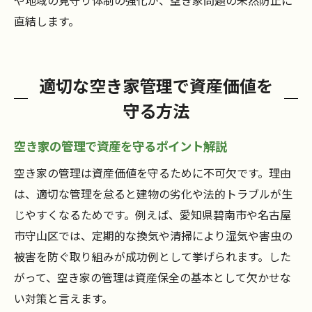
や地域の見守り体制の強化が、空き家問題の未然防止に
空き家を安心して持つための最新情報まとめ
直結します。
空き家保有者向け最新動向と対策情報
今後注目の空き家関連法や制度を解説
適切な空き家管理で資産価値を
空き家に関する相談窓口とサポート体制
守る方法
空き家保有で押さえておきたい重要ポイン
ト
空き家の管理で資産を守るポイント解説
安全に空き家を持つための知識と準備
空き家の管理は資産価値を守るために不可欠です。理由
空き家活用で豊かな地域社会を目指す方法
は、適切な管理を怠ると建物の劣化や法的トラブルが生
じやすくなるためです。例えば、愛知県碧南市や名古屋
市守山区では、定期的な換気や清掃により湿気や害虫の
被害を防ぐ取り組みが成功例として挙げられます。した
がって、空き家の管理は資産保全の基本として欠かせな
い対策と言えます。