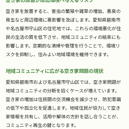
補助金を活用した空き家リフォームの流れ
空き家を放置すると、害虫の繁殖や雑草の増加、悪臭の
空き家対策に役立つ制度の上手な使い方
発生など周辺環境に悪影響を及ぼします。愛知県碧南市
補助金活用で費用負担を軽減する方法
や名古屋市守山区の住宅地では、これらの環境悪化が住
空き家補助金の申請手順と注意事項
民の生活の質を低下させ、地域コミュニティの結束にも
空き家管理と補助金制度の賢い組み合わせ
影響します。定期的な清掃や管理を行うことで、環境リ
地域活性化につながる空き家の新しい活用法
スクを抑制し、住みよい地域環境を維持できます。
空き家を活用した地域イベントの成功事例
地域コミュニティに広がる空き家問題の現状
空き家改修がもたらすまちづくり効果
空き家と地域資源を組み合わせた新提案
愛知県碧南市および名古屋市守山区では、空き家問題が
地域コミュニティの分断を招くケースが増えています。
空き家活用で生まれる新ビジネスの可能性
空き家の増加は住民間の交流機会を減少させ、防犯意識
空き家が地域コミュニティに与える変化
の低下や孤立化を促進します。地域住民が協力して空き
空き家の利活用が持続可能な地域作りに貢
家情報を共有し、活用や解体の方針を話し合うことが、
献
コミュニティ再生の鍵となります。