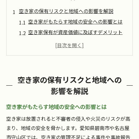
空き家の保有リスクと地域への影響を解説
空き家がもたらす地域の安全への影響とは
空き家保有が資産価値に及ぼすデメリット
空き家の放置が周辺環境へ与えるリスク
地域コミュニティに広がる空き家問題の現
状
空き家増加が景観や治安に与える課題
空き家の保有リスクと地域への
空き家リスクの早期発見が重要な理由
影響を解説
適切な空き家管理で資産価値を守る方法
空き家の管理で資産を守るポイント解説
空き家がもたらす地域の安全への影響とは
定期点検による空き家の劣化防止策
空き家は放置されると不審者の侵入や火災のリスクが高
空き家管理の実践でトラブルを未然に防ぐ
まり、地域の安全を脅かします。愛知県碧南市や名古屋
専門家と連携した空き家対策のすすめ
市守山区では、空き家の管理不足による事件や事故報告