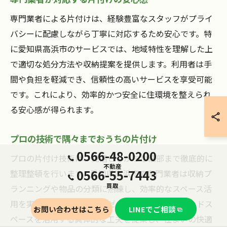
専門業者による片付けは、経験豊富なスタッフがプライ
バシーに配慮しながら丁寧に対応するため安心です。特
に愛知県高浜市のサービスでは、地域特性を理解した上
で適切な処分方法や収納提案を提供します。利用者は手
間や負担を軽減でき、信頼性の高いサービスを享受可能
です。これにより、効率的かつ安全に住環境を整えられ
る安心感が得られます。
プロの技術で隅々までおうちの片付け
0566-48-0200
プロの片付け技術は、見落としがちな細部まで徹底的に
不動産
0566-55-7443
整理整頓を行います。愛知県高浜市の専門業者は収納プ
買取
ランニングや物品の分類に熟練し、効率的なスペース活
用を実現。例えば、クローゼットやキッチンのデッドス
お問い合わせはこちら
LINEでご相談
ペースを活用する具体的な工夫を提案し、住まいの快適