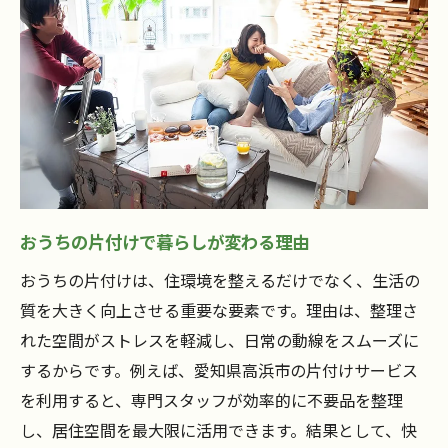
住まいの清潔感を保つ片付けの方法
継続できるおうちの片付け習慣とは
片付けサービスで心もスッキリ整う理由
おうちの片付けで生活ストレスを軽減
片付けに悩むならプロのサービスが安心
おうちの片付けは専門業者に任せて安心
おうちの片付けでプライバシーも守れる
おうちの片付けで暮らしが変わる理由
大量の不用品処分もスムーズに対応
おうちの片付けは、住環境を整えるだけでなく、生活の
口コミで選ぶ信頼できる片付け業者
質を大きく向上させる重要な要素です。理由は、整理さ
片付けサービスの安心サポート体制とは
れた空間がストレスを軽減し、日常の動線をスムーズに
家事効率化を目指す方へおすすめの片付け方法
するからです。例えば、愛知県高浜市の片付けサービス
おうちの片付けで家事の負担を減らす方法
を利用すると、専門スタッフが効率的に不要品を整理
片付けサービスと家事代行の違いを解説
し、居住空間を最大限に活用できます。結果として、快