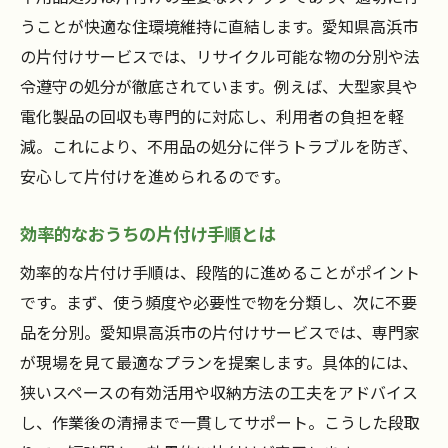
うことが快適な住環境維持に直結します。愛知県高浜市
不用品の処分もおうちの片付けで効率化
の片付けサービスでは、リサイクル可能な物の分別や法
引越し時の片付けをスムーズに進める方法
令遵守の処分が徹底されています。例えば、大型家具や
プロのサポートで引越し準備がラクに
電化製品の回収も専門的に対応し、利用者の負担を軽
おうちの片付けで新生活を気持ちよく開始
減。これにより、不用品の処分に伴うトラブルを防ぎ、
専門業者によるおうちの片付けで得られる効果
安心して片付けを進められるのです。
おうちの片付けで得られる具体的な効果
効率的なおうちの片付け手順とは
専門業者が対応する片付けの安心感
プロの技術で隅々までおうちの片付け
効率的な片付け手順は、段階的に進めることがポイント
です。まず、使う頻度や必要性で物を分類し、次に不要
片付けサービスで再利用できる品の発見
品を分別。愛知県高浜市の片付けサービスでは、専門家
おうちの片付けで害虫や悪臭も予防
が現場を見て最適なプランを提案します。具体的には、
専門業者の片付けで家全体がリフレッシュ
狭いスペースの有効活用や収納方法の工夫をアドバイス
愛知県高浜市で選ばれる片付けサービスの特徴
し、作業後の清掃まで一貫してサポート。こうした段取
おうちの片付けサービスが選ばれる理由