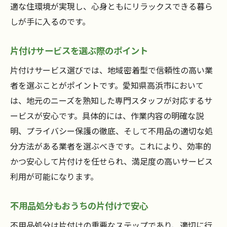
効率的な収納術でおうちの片付けを実現
適な住環境が実現し、心身ともにリラックスできる暮ら
毎日続けられる片付けの習慣化のコツ
しが手に入るのです。
プロの片付けで無駄な動きを減らす工夫
片付けサービスを選ぶ際のポイント
おうちの片付けで時間も心もゆとりを持つ
片付けサービス選びでは、地域密着型で信頼性の高い業
心地よい住環境はおうちの片付けから始まる
者を選ぶことがポイントです。愛知県高浜市において
おうちの片付けで住環境を改善する秘訣
は、地元のニーズを熟知した専門スタッフが対応するサ
快適な空間作りに欠かせない片付け術
ービスが安心です。具体的には、作業内容の明確な説
片付けサービスで叶う理想の住まいとは
明、プライバシー保護の徹底、そして不用品の適切な処
おうちの片付けが心の余裕を生む理由
分方法がある業者を選ぶべきです。これにより、効率的
家族みんなでできる片付けのヒント
かつ安心して片付けを任せられ、満足度の高いサービス
おうちの片付けで毎日の満足度が向上
利用が可能になります。
急な引越しや転勤時も頼れる片付けサポート
不用品処分もおうちの片付けで安心
おうちの片付けで急な引越しも安心対応
不用品処分は片付けの重要なステップであり、適切に行
転勤時に役立つ片付けサービスの選び方