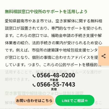
無料相談窓口や役所のサポートを活用しよう
愛知県碧南市やあま市では、空き家解体に関する無料相
談窓口が設置されており、専門的なサポートを受けられ
ます。これらの窓口では、補助金申請の手続き支援や解
体業者の紹介、法的手続きの案内が受けられるため安心
です。例えば、市役所の建築課や地域包括支援センター
が窓口となり、個別の事情に合わせたアドバイスを提供
しています。つまり、これらの公的サポートを積極的に
活用することで、解体の不安を軽減しスムーズな進行が
0566-48-0200
期待できます。
不動産
0566-55-7443
買取
空き家管理や解体後のフォロー体制を確認
お問い合わせはこちら
LINEでご相談
解体後の空き家管理やフォロー体制を事前に確認するこ