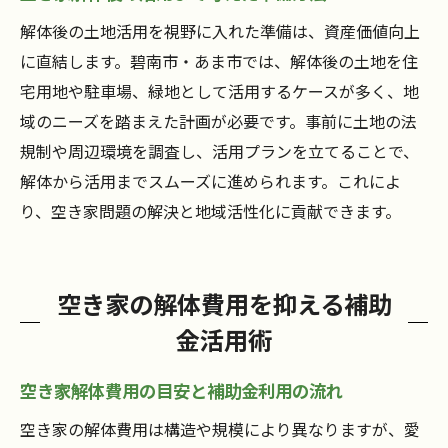
空き家解体費用が足りない場合の相談方法
解体後の土地活用を視野に入れた準備は、資産価値向上
補助金以外で空き家解体を支援する制度
に直結します。碧南市・あま市では、解体後の土地を住
空き家の分割払いなど柔軟な支払い方法
宅用地や駐車場、緑地として活用するケースが多く、地
無料相談窓口や役所のサポートを活用しよ
域のニーズを踏まえた計画が必要です。事前に土地の法
う
規制や周辺環境を調査し、活用プランを立てることで、
空き家管理や解体後のフォロー体制を確認
解体から活用までスムーズに進められます。これによ
相談事例から学ぶ空き家解体成功の秘訣
り、空き家問題の解決と地域活性化に貢献できます。
外壁塗装や住宅改修と空き家解体の関係
外壁塗装や住宅改修の助成金と空き家解体
空き家の解体費用を抑える補助
空き家解体と同時に検討したい改修工事
金活用術
外壁補助金を賢く使った空き家維持方法
空き家解体前に知るべきリフォームポイン
空き家解体費用の目安と補助金利用の流れ
ト
空き家の解体費用は構造や規模により異なりますが、愛
住宅改修で資産価値を高める空き家活用策