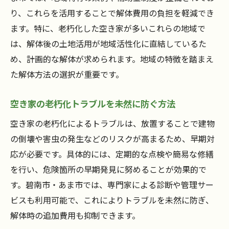
穴
り、これらを活用することで解体費用の負担を軽減でき
ます。特に、老朽化した空き家が多いこれらの地域で
補助金併用で賢く空き家を解体する方法
は、解体後の土地活用が地域活性化に直結しているた
外壁塗装や住宅改修の助成金も要チェック
め、計画的な解体が求められます。地域の特徴を踏まえ
補助金で安心して空き家を解体する方法
た解体方法の選択が重要です。
空き家の解体補助金で負担軽減を目指すポ
イント
空き家の老朽化トラブルを未然に防ぐ方法
補助金を活用した空き家解体の安全対策と
空き家の老朽化によるトラブルは、放置することで建物
は
の倒壊や害虫の発生などのリスクが高まるため、早期対
空き家の補助金審査で見落としがちな注意
応が必要です。具体的には、定期的な点検や簡易な修繕
点
を行い、危険箇所の早期発見に努めることが効果的で
補助金利用時に必要な書類と手続きの流れ
す。碧南市・あま市では、専門家による診断や管理サー
外壁塗装や住宅改修との併用事例を解説
ビスも利用可能で、これによりトラブルを未然に防ぎ、
空き家解体後のトラブル防止策も押さえよ
解体時の追加費用も抑制できます。