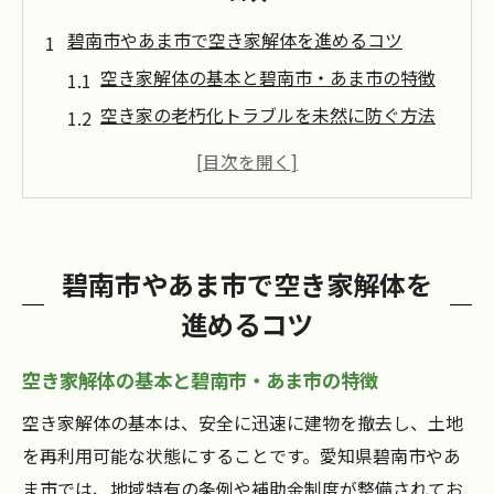
碧南市やあま市で空き家解体を進めるコツ
空き家解体の基本と碧南市・あま市の特徴
空き家の老朽化トラブルを未然に防ぐ方法
空き家の解体業者選びで失敗しないために
解体前に知りたい空き家の相場や費用面
地域の補助金制度を活用する空き家の極意
空き家解体後の活用まで考えた準備方法
碧南市やあま市で空き家解体を
空き家の解体費用を抑える補助金活用術
進めるコツ
空き家解体費用の目安と補助金利用の流れ
碧南市・あま市の補助金申請で注意すべき
空き家解体の基本と碧南市・あま市の特徴
点
空き家解体の基本は、安全に迅速に建物を撤去し、土地
空き家の解体費用を抑える見積もりのコツ
を再利用可能な状態にすることです。愛知県碧南市やあ
空き家の補助金対象条件と申請時の落とし
ま市では、地域特有の条例や補助金制度が整備されてお