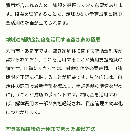
費用が含まれるため、総額を把握しておく必要がありま
解体後も続く空き家管理の大切なチェック
す。相場を理解することで、無理のない予算設定と補助
碧南市・あま市の空き家補助金最新情報
金活用の計画が立てられます。
碧南市・あま市の空き家補助金最新動向を
解説
地域の補助金制度を活用する空き家の極意
空き家解体に使える住宅改修等助成金の概
碧南市・あま市では、空き家解体に関する補助金制度が
要
設けられており、これを活用することが費用負担軽減の
外壁塗装や宅配ボックスの補助金もチェッ
鍵です。申請にあたっては、対象条件や必要書類、申請
ク
期限を正確に把握することが肝要です。具体的には、自
空き家補助金の申請条件や変更点を押さえ
治体の窓口で最新情報を確認し、申請書類の準備を早め
る
に行うことが成功のポイントです。補助金を活用すれ
補助金申請の期限や注意点をしっかり確認
ば、解体費用の一部が負担軽減され、資産管理の効率化
につながります。
空き家補助金の実際の活用例と申請者の声
費用不足時に役立つ空き家解体の相談先
空き家解体後の活用まで考えた準備方法