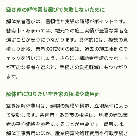
う
空き家の解体業者選びで失敗しないために
解体後の空き家活用を考えるポイント
空き家解体後の土地活用アイデアを紹介
解体業者選びは、信頼性と実績の確認がポイントです。
碧南市・あま市では、地元での施工実績が豊富な業者を
空き家の売却や賃貸化のメリットと注意点
選ぶことが安心につながります。具体的には、複数の見
外壁塗装や宅配ボックス補助金活用方法
積もり比較、業者の許認可の確認、過去の施工事例のチ
空き家の有効利用で資産価値を高める工夫
ェックを行いましょう。さらに、補助金申請のサポート
空き家解体後の税制優遇について知ろう
が可能な業者を選ぶと、手続きの負担軽減にもつながり
解体後も安心できる空き家管理の基本
ます。
手続きが不安な方へ空き家解体の流れ解説
解体前に知りたい空き家の相場や費用面
空き家解体までのステップを詳しく解説
空き家解体手続きで必要な書類と提出先
空き家解体費用は、建物の規模や構造、立地条件によっ
補助金申請から解体完了までの流れを把握
て変動します。碧南市・あま市の相場は、地域の建設業
者の平均価格を参考にすることが重要です。費用には、
空き家解体でよくあるトラブルの回避法
解体工事費用のほか、産業廃棄物処理費用や行政手続き
空き家の相談先や支援制度の活用ポイント