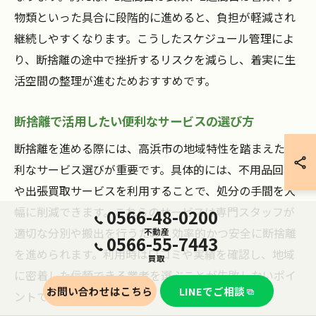
物類といった具合に段階的に進めると、負担が軽減され
継続しやすくなります。こうしたスケジュール管理によ
り、断捨離の途中で挫折するリスクを減らし、着実に生
活空間の整理が進むためおすすめです。
断捨離で活用したい便利なサービスの選び方
断捨離を進める際には、高浜市の地域特性を踏まえた便
利なサービス選びが重要です。具体的には、不用品回収
や出張買取サービスを利用することで、処分の手間を大
幅に削減できます。これらのサービスは専門スタッフが
0566-48-0200
適切な分別や搬出を行うため、効率的かつ安全に断捨離
不動産
0566-55-7443
を進められます。利用時は口コミや実績を確認し、地域
買取
に密着した信頼できる業者を選ぶことが失敗しないポイ
お問い合わせはこちら
LINEでご相談
ントです。