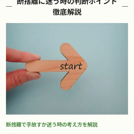
断捨離に迷う時の判断ポイント
高浜市で断捨離を成功に導く手順とは
徹底解説
高浜市の断捨離は計画的な手順が鍵
断捨離を始めるタイミングと準備のコツ
地域のルールに合った片付け手順を解説
断捨離と不用品処分を効率よく進める方法
断捨離後の整理整頓を続けるコツとは
断捨離成功のために家族で協力する方法
スムーズな片付けを叶える断捨離実践法
断捨離を効率化するエリア分け実践法
片付けが進む断捨離スケジュールの作り方
断捨離のやる気を維持する工夫と習慣化
迷わず進める断捨離のチェックリスト活用
断捨離で手放すか迷う時の考え方を解説
断捨離で不要品を賢く分別するポイント