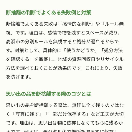
高浜市で利用できる不用品回収の選択肢
断捨離の判断でよくある失敗例と対策
断捨離を始める前に押さえたい基礎知識
断捨離の基本的な考え方と始め方を解説
断捨離でよくある失敗は「感情的な判断」や「ルール無
断捨離と整理整頓の違いを理解しよう
視」です。理由は、感情で物を残すとスペースが減り、
高浜市の分別ルールを無視すると処分が遅れるからで
断捨離を成功させるための準備ポイント
す。対策として、具体的に「使うかどうか」「処分方法
家族と進める断捨離の基礎ルールとは
を確認する」を徹底し、地域の資源回収日やリサイクル
断捨離でありがちな誤解や注意点を紹介
方法を調べておくことが効果的です。これにより、失敗
断捨離のメリットや効果的な進め方まとめ
を防げます。
高浜市で効率よく断捨離するコツを紹介
高浜市で断捨離を効率化するスケジュール
思い出の品を断捨離する際のコツとは
術
思い出の品を断捨離する際は、無理に全て残すのではな
断捨離で活用したい便利なサービスの選び
く「写真に残す」「一部だけ保存する」など工夫が大切
方
です。理由は、思い出は物に依存しなくても心に残るか
効率的な断捨離の分別・搬出の工夫とは
らです。例えば、デジタル化で場所を取らずに保存し、