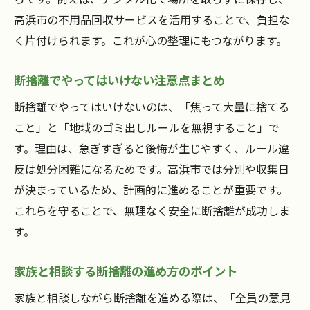
断捨離後も快適空間を保つ整理収納のコツ
高浜市の不用品回収サービスを活用することで、負担な
く片付けられます。これが心の整理にもつながります。
断捨離で手軽にできるリユース活用方法
家族と協力して断捨離を進めるアイデア
断捨離でやってはいけない注意点まとめ
生活を変える断捨離の始め方とその効果
断捨離でやってはいけないのは、「焦って大量に捨てる
断捨離がもたらす心と暮らしの変化とは
こと」と「地域のゴミ出しルールを無視すること」で
断捨離を始める最初の一歩と進め方の工夫
す。理由は、急ぎすぎると後悔が生じやすく、ルール違
断捨離で得られる効果的なメリットまとめ
反は処分困難になるためです。高浜市では分別や収集日
断捨離習慣が生活を豊かにする理由を解説
が決まっているため、計画的に進めることが重要です。
断捨離成功者の体験から学ぶ効果的な方法
これらを守ることで、無理なく安全に断捨離が成功しま
断捨離で自分らしい空間を作るポイント
す。
家族と相談する断捨離の進め方のポイント
家族と相談しながら断捨離を進める際は、「全員の意見