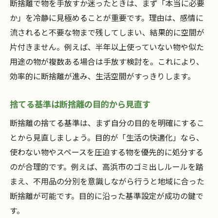
断捨離で物を手放すか迷ったときは、まず「本当に必要
断捨離実践後の空間を保つための工夫
か」を冷静に見極めることが重要です。理由は、感情に
後悔しない断捨離の秘訣と注意点まとめ
流されると不要な物まで残してしまい、結果的に空間が
断捨離で後悔しないための選別基準とは
片付きません。例えば、半年以上使っていない物や似た
捨てて後悔しやすい物の見極めポイント
用途の物が複数ある場合は手放す検討を。これにより、
断捨離中の迷いを減らす心構えのコツ
効率的に断捨離が進み、生活空間がすっきりします。
断捨離で絶対にやってはいけない行動
捨てる基準は断捨離の目的から見直す
断捨離後の生活を快適に保つ工夫を紹介
断捨離の失敗例から学ぶ注意点まとめ
断捨離の捨てる基準は、まず自分の目的を明確にするこ
とから見直しましょう。目的が「生活の快適化」なら、
不用品処分で知っておきたい高浜市のルール
使わない物やスペースを圧迫する物を優先的に処分する
高浜市の不用品処分ルールを断捨離で確認
のが合理的です。例えば、高浜市のゴミ出しルールを踏
家電リサイクル対象品の処分手順を解説
まえ、不用品の分別を意識しながら行うと地域に合った
テレビなど家電の正しい捨て方を知ろう
断捨離が可能です。目的に沿った基準設定が成功の鍵で
断捨離で出た不用品のリユース活用方法
す。