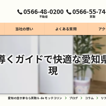
0566-48-0200
0566-55-74
不動産
買取
当社の想い
よくある質問
アク
買取事業【モッテコリン】
導くガイドで快適な愛知
不動産事業
現
愛知の空き家なら買取ル de モッテコリン
ブログ
コラム
リ