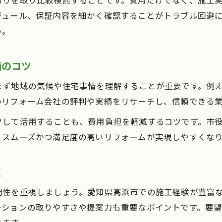
もりを取り比較検討することです。費用だけでなく、施工
失敗しないリフォームのための事例分析
ジュール、保証内容を細かく確認することがトラブル回避
補助金を上手に使うリフォームのコツ
う。
リフォーム補助金の最新情報と申請方法
補助金活用で賢くリフォームを進めるコツ
備のコツ
リフォーム費用を抑える補助制度の選び方
まず地域の気候や住宅事情を理解することが重要です。例
補助金対象となるリフォーム内容を解説
のリフォーム会社の評判や実績をリサーチし、信頼できる
申請時に気をつけたい補助金のポイント
クして活用することも、費用負担を軽減するコツです。市
家族に合った間取り変更ポイント解説
、スムーズかつ満足度の高いリフォームが実現しやすくな
家族構成別リフォーム間取り変更のコツ
ライフステージに合わせたリフォーム提案
点
リフォームで叶える快適な間取りの工夫
門性を重視しましょう。愛知県高浜市での施工経験が豊富
間取り変更リフォームのポイントを解説
ーションの取りやすさや提案力も重要なポイントです。要
家族の将来を考えたリフォームプラン例