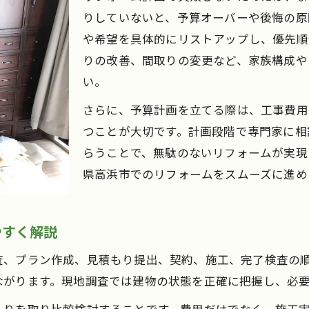
理想のライフスタイルに合わせたリフォーム術
りしていないと、予算オーバーや後悔の原
リフォームで住まいの価値を高める方法
や希望を具体的にリストアップし、優先順
安全快適な住まいはリフォームで実現
りの改善、間取りの変更など、家族構成や
リフォームで耐震性と安全性を強化する方法
い。
バリアフリー対応リフォームのポイントとは
さらに、予算計画を立てる際は、工事費用
快適な水回りをリフォームで叶えるコツ
つことが大切です。計画段階で専門家に相
らうことで、無駄のないリフォームが実現
家族の安全を守るためのリフォーム提案
県高浜市でのリフォームをスムーズに進め
リフォームで健康的な住環境をつくる秘訣
リフォーム成功の秘訣を事例から学ぶ
リフォーム成功事例から学ぶポイント紹介
やすく解説
安心リフォームへ導く実際の体験談まとめ
査、プラン作成、見積もり提出、契約、施工、完了検査の
高浜市で人気のリフォーム実例を解説
ながります。現地調査では建物の状態を正確に把握し、必
リフォーム事例でわかる費用対効果の工夫