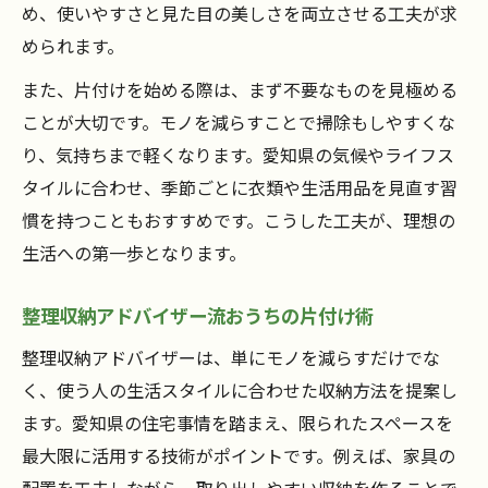
家族みんなでできるおうちの片付け方法
め、使いやすさと見た目の美しさを両立させる工夫が求
おうちの片付けが楽しくなる工夫を紹介
められます。
暮らしやすさ重視の片付け術を伝授
また、片付けを始める際は、まず不要なものを見極める
おうちの片付けで暮らしやすさを向上させ
ことが大切です。モノを減らすことで掃除もしやすくな
る
り、気持ちまで軽くなります。愛知県の気候やライフス
タイルに合わせ、季節ごとに衣類や生活用品を見直す習
整理収納で叶えるおうちの快適片付け術
慣を持つこともおすすめです。こうした工夫が、理想の
おうちの片付け習慣が暮らしやすさのカギ
生活への第一歩となります。
おうちの片付けで日々をもっと心地よく
暮らしやすいおうちの片付けポイント解説
整理収納アドバイザー流おうちの片付け術
リバウンドしない整理整頓の秘訣とは
整理収納アドバイザーは、単にモノを減らすだけでな
おうちの片付けでリバウンドしない方法を
く、使う人の生活スタイルに合わせた収納方法を提案し
解説
ます。愛知県の住宅事情を踏まえ、限られたスペースを
おうちの片付け持続のための整理整頓ポイ
最大限に活用する技術がポイントです。例えば、家具の
ント
配置を工夫しながら、取り出しやすい収納を作ることで