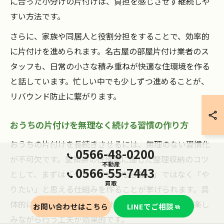
に合った小分けの片付けは、負担を感じさせず継続しや
すい方法です。
さらに、家族や同居人と役割分担をすることで、効率的
に片付けを進められます。名古屋の部屋片付け業者のス
タッフも、日常の小さな積み重ねが快適な住環境を作る
と話しています。忙しい中でも少しずつ進めることが、
リバウンド防止に繋がります。
おうちの片付けを無理なく続ける習慣の作り方
おうちの片付けを長続きさせるには、無理のない習慣化
0566-48-0200
が不可欠です。愛知県の住環境に適した整理収納のコツ
不動産
0566-55-7443
として、まずは「やらなければならない」ではなく「や
買取
りたい」と思える仕組みを作ることが挙げられます。具
体的には、好きな音楽をかけながら片付けるなど、楽し
お問い合わせはこちら
LINEでご相談
みながら行う工夫が効果的です。