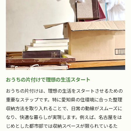
方法
整理収納のコツでおうちの片付けを効率化
おうちの片付けに役立つ収納グッズの選び
方
おうちの片付けを助ける整理収納アドバイ
ス
おうちの片付けで失敗しない収納ポイント
おうちの片付けなら誰でもできる工夫
おうちの片付けで理想の生活スタート
おうちの片付けを簡単に始めるアイディア
おうちの片付けは、理想の生活をスタートさせるための
集
重要なステップです。特に愛知県の住環境に合った整理
毎日続くおうちの片付けの小さな工夫
収納方法を取り入れることで、日常の動線がスムーズに
おうちの片付けを手軽にする習慣づくりの
なり、快適な暮らしが実現します。例えば、名古屋をは
コツ
じめとした都市部では収納スペースが限られているた