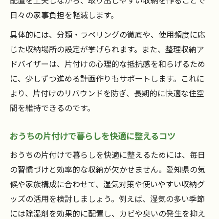
おうちの片付け習慣化が失敗しない秘訣
日々の家事負担を軽減します。
整理収納アドバイザーが教える片付けの極
具体的には、分類・ラベリングの徹底や、使用頻度に応
意
じた収納場所の設定が挙げられます。また、整理収納ア
おうちの片付けでリバウンドを防ぐ実践術
ドバイザーは、片付けの心理的な抵抗感を和らげるため
忙しい方でも続く片付け方法のポイント
に、少しずつ進める計画作りもサポートします。これに
おうちの片付けを時短で進める工夫を紹介
より、片付けのリバウンドを防ぎ、長期的に快適な住空
間を維持できるのです。
忙しい毎日でもできるおうちの片付け術
おうちの片付けを無理なく続ける習慣の作
おうちの片付けで暮らしを快適に整えるコツ
り方
おうちの片付けで暮らしを快適に整えるためには、毎日
短時間でできるおうちの片付け方法まとめ
の習慣づけと効率的な収納が欠かせません。愛知県の気
おうちの片付けは忙しい方にもおすすめの
候や家族構成に合わせて、湿気対策や使いやすい収納グ
方法
ッズの活用を検討しましょう。例えば、湿気の多い季節
には除湿剤を効果的に配置し、カビや臭いの発生を抑え