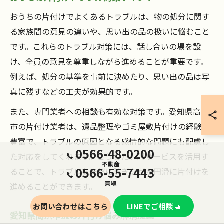
おうちの片付けでよくあるトラブルは、物の処分に関す
る家族間の意見の違いや、思い出の品の扱いに悩むこと
です。これらのトラブル対策には、話し合いの場を設
け、全員の意見を尊重しながら進めることが重要です。
例えば、処分の基準を事前に決めたり、思い出の品は写
真に残すなどの工夫が効果的です。
また、専門業者への相談も有効な対策です。愛知県高浜
市の片付け業者は、遺品整理やゴミ屋敷片付けの経験が
豊富で、トラブルの原因となる感情的な問題にも配慮し
0566-48-0200
た対応をしてくれます。こうした専門サービスを活用す
不動産
0566-55-7443
ることで、トラブルを未然に防ぎながら円滑に片付けを
買取
進めることができます。
お問い合わせはこちら
LINEでご相談
愛知県高浜市流の片付け悩み解消提案