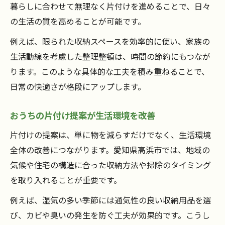
暮らしに合わせて無理なく片付けを進めることで、日々
暮らしに合ったおうちの片付け実践法
の生活の質を高めることが可能です。
愛知県高浜市らしい片付け提案の魅力
例えば、限られた収納スペースを効率的に使い、家族の
地域密着型のおうちの片付けポイント
生活動線を考慮した整理整頓は、時間の節約にもつなが
忙しい毎日でも片付けが進むアイデア集
ります。このような具体的な工夫を積み重ねることで、
おうちの片付けが時短で叶う工夫
日常の快適さが格段にアップします。
忙しい人に合うおうちの片付け方法
おうちの片付け提案が生活環境を改善
日常に取り入れやすい片付けアイデア
おうちの片付けを効率化するポイント
片付けの提案は、単に物を減らすだけでなく、生活環境
全体の改善につながります。愛知県高浜市では、地域の
愛知県高浜市流の時短片付け提案
気候や住宅の構造に合った収納方法や掃除のタイミング
片付けの悩みを解決へ導くヒント
を取り入れることが重要です。
おうちの片付けに悩んだ時の解決策
例えば、湿気の多い季節には通気性の良い収納用品を選
片付けの悩みを減らすための実践法
び、カビや臭いの発生を防ぐ工夫が効果的です。こうし
おうちの片付けトラブル対策ポイント