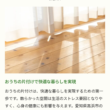
習慣化しやすいおうちの片付け秘訣
おうちの片付けが日常になる工夫とは
愛知県高浜市流の片付け継続アプローチ
片付けが続く環境づくりのポイント
片付け初心者にも優しい実践術とは
初心者でも始めやすいおうちの片付け術
おうちの片付けステップをわかりやすく解
説
片付け初心者がつまずかないコツと提案
シンプルに進めるおうちの片付け方法
おうちの片付けで快適な暮らしを実現
実践しやすいおうちの片付けアイデア集
おうちの片付けは、快適な暮らしを実現するための第一
地元視点で考える快適な片付け方法
歩です。散らかった空間は生活のストレス要因となりや
地元の知恵を活かしたおうちの片付け提案
すく、心身の健康にも影響を与えます。愛知県高浜市の
おうちの片付けに役立つ地域の工夫とは