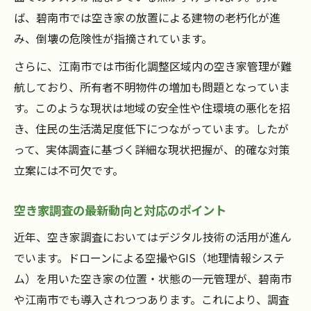
空き家実体調査で分かる地域の傾向
ば、碧南市では空き家の放置による建物の老朽化が進
空き家把握がまちづくりに果たす役割
み、倒壊の危険性が指摘されています。
行政資料が示す空き家の分布状況
さらに、江南市では市街化調整区域内の空き家管理が難
空き家バンクとの連携による情報共有
航しており、所有者不明物件の増加も問題となっていま
高齢化と空き家の関係性を掘り下げる
す。このような現状は地域の安全性や住環境の悪化を招
人口減少と空き家のつながりを解明する
き、住民の生活満足度低下につながっています。したが
人口減少が空き家増加に与える要因分析
って、実体調査に基づく詳細な現状把握が、的確な対策
江南市の人口推移と空き家問題の関係
立案には不可欠です。
空き家増加と社会構造変化の関連性
空き家調査の最新動向と対応のポイント
人口動態の変化が空き家に及ぼす影響
空き家実体調査から読み解く将来予測
近年、空き家調査においてはデジタル技術の活用が進ん
でいます。ドローンによる空撮やGIS（地理情報システ
空き家対策の現状と持続可能な町づくり
ム）を用いた空き家の位置・状態の一元管理が、碧南市
空き家対策の基本方針と実施事例
や江南市でも導入されつつあります。これにより、調査
空き家利活用によるまちづくり推進策