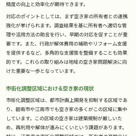
精度の向上と効率化が期待できます。
行政と住民の連携による空き家対策強化
対応のポイントとしては、まず空き家の所有者との連携
補助金制度と空き家活用の可能性を検証
強化が挙げられます。調査結果を基に所有者へ適切な管
空き家利活用の成功事例から学ぶポイント
理や活用方法の助言を行い、早期の対応を促すことが重
行政資料で読み解く空き家問題の本質
要です。また、行政が解体費用の補助やリフォーム支援
行政資料が明かす空き家問題の実態
を提供するなど、多角的な支援策を整備することも効果
空き家統計データから見える課題と傾向
的です。これらの取り組みは地域の空き家問題解決に向
用途地域別に見る空き家の発生状況
けた重要な一歩となっています。
市街化調整区域と空き家問題の関連性
市街化調整区域における空き家の現状
行政資料を活用した空き家対策の進め方
市街化調整区域は、都市計画上開発を抑制する区域であ
り、碧南市や江南市でも空き家の多くがこの区域に集中
しています。この区域の空き家は建築規制が厳しいた
め、再利用や解体が進みにくいという課題があります。