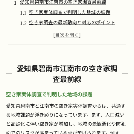
愛知県碧南市江南市の空き家調査最前線
空き家実体調査で判明した地域の課題
空き家調査の最新動向と対応のポイント
市街化調整区域における空き家の現状
用途地域ごとにみる空き家の特徴
空き家増加の背景と調査方法の工夫
空き家が地域社会に与える影響を考察
愛知県碧南市江南市の空き家調
空き家が防災・防犯に及ぼす影響とは
査最前線
空き家と地域活性化の関係性を解説
空き家増加による景観への影響を考える
空き家実体調査で判明した地域の課題
空き家とコミュニティ維持の課題分析
愛知県碧南市と江南市の空き家実体調査からは、共通す
空き家問題が地価や資産価値に与える影響
る地域課題が浮き彫りになっています。まず、人口減少
と高齢化に伴い空き家が増加し、地域の景観悪化や防犯
碧南市と江南市の空き家実体把握の重要性
面でのリスクが高まっている点が挙げられます。例え