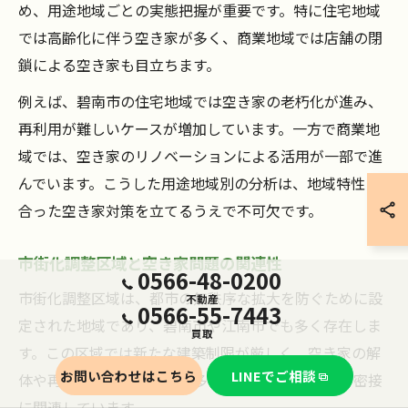
め、用途地域ごとの実態把握が重要です。特に住宅地域
では高齢化に伴う空き家が多く、商業地域では店舗の閉
鎖による空き家も目立ちます。
例えば、碧南市の住宅地域では空き家の老朽化が進み、
再利用が難しいケースが増加しています。一方で商業地
域では、空き家のリノベーションによる活用が一部で進
んでいます。こうした用途地域別の分析は、地域特性に
合った空き家対策を立てるうえで不可欠です。
市街化調整区域と空き家問題の関連性
0566-48-0200
市街化調整区域は、都市の無秩序な拡大を防ぐために設
不動産
0566-55-7443
定された地域であり、碧南市や江南市でも多く存在しま
買取
す。この区域では新たな建築制限が厳しく、空き家の解
お問い合わせはこちら
LINEでご相談
体や再建築が難しい場合が多いため、空き家問題と密接
に関連しています。