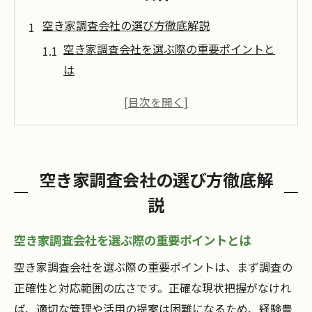
空き家調査会社の選び方徹底解説
空き家調査会社を選ぶ際の重要ポイントと
は
空き家管理サービスの比較基準を知ろう
信頼できる空き家調査会社の見分け方ガイ
ド
空き家調査方法や対応範囲を事前に確認す
空き家調査会社の選び方徹底解
る
説
空き家の活用提案力が高い調査会社を選ぶ
理由
空き家調査会社を選ぶ際の重要ポイントとは
専門会社へ依頼する空き家調査の実情
空き家調査会社を選ぶ際の重要ポイントは、まず調査の
空き家調査を専門会社へ依頼するメリット
正確性と対応範囲の広さです。正確な現状把握がなけれ
解説
ば、適切な管理や活用の提案は困難になるため、経験豊