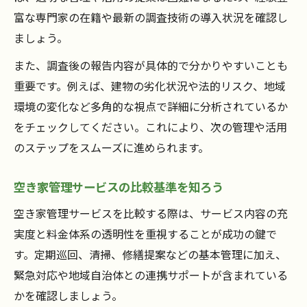
空き家調査現場で実際に行われる工程とは
富な専門家の在籍や最新の調査技術の導入状況を確認し
空き家調査 バイト 内容にも注目した依頼方
ましょう。
法
また、調査後の報告内容が具体的で分かりやすいことも
空き家調査会社の報告書や提案内容を比較
重要です。例えば、建物の劣化状況や法的リスク、地域
検討
環境の変化など多角的な視点で詳細に分析されているか
空き家調査依頼時の業務委託契約の注意点
をチェックしてください。これにより、次の管理や活用
空き家管理や調査の業務委託が広がる背景
のステップをスムーズに進められます。
空き家調査業務委託が増加する社会的理由
空き家管理サービスの比較基準を知ろう
業務委託と空き家管理サービスの違いを解
説
空き家管理サービスを比較する際は、サービス内容の充
空き家調査求人や副業としての注目点を知
実度と料金体系の透明性を重視することが成功の鍵で
る
す。定期巡回、清掃、修繕提案などの基本管理に加え、
緊急対応や地域自治体との連携サポートが含まれている
空き家活用株式会社など事業者の役割とは
かを確認しましょう。
業務委託先の空き家調査会社選びのポイン