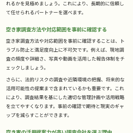
れるかを見極めましょう。これにより、長期的に信頼し
空き家調査の業務委託で働く魅力や課題と
て任せられるパートナーを選べます。
は
空き家調査バイトに求められるスキルと資
空き家調査方法や対応範囲を事前に確認する
格
空き家調査方法や対応範囲を事前に確認することは、ト
空き家調査会社で活躍するためのポイント
ラブル防止と満足度向上に不可欠です。例えば、現地調
効果的な空き家活用につながる調査とは
査の頻度や詳細さ、写真や動画を活用した報告体制をチ
空き家活用に必要な調査内容と手順を解説
ェックしましょう。
空き家調査会社の活用提案力が活きる場面
さらに、法的リスクの調査や近隣環境の把握、将来的な
空き家調査結果から活用戦略を立てる方法
活用可能性の提案まで含まれているかも重要です。これ
により、調査結果を基にした適切な管理計画や活用戦略
空き家調査で地域活性化につながる事例紹
を立てやすくなります。事前の確認で期待と現実のギャ
介
ップを減らすことができます。
空き家管理サービスを活用した事業化の流
れ
空き家の活用提案力が高い調査会社を選ぶ理由