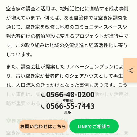
空き家の調査と活用は、地域活性化に直結する成功事例
が増えています。例えば、ある自治体では空き家調査を
通じて、空き家を改修し地域のコミュニティスペースや
観光客向けの宿泊施設に変えるプロジェクトが進行中で
す。この取り組みは地域の交流促進と経済活性化に寄与
しています。
また、調査会社が提案したリノベーションプランによ
り、古い空き家が若者向けのシェアハウスとして再生さ
れ、人口流入のきっかけとなった事例もあります。こう
0566-48-0200
した事例は、調査段階から地域の特性を活かした活用戦
不動産
略が重要であることを示しています。
0566-55-7443
買取
空き家管理サービスを活用した事業化の流れ
お問い合わせはこちら
LINEでご相談
空き家管理サービスを利用して事業化を進める場合、ま