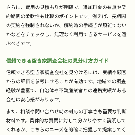
ト
さらに、費用の見積もりが明確で、追加料金の有無や契
自治体による空き家調査の流れと特徴
約期間の柔軟性も比較のポイントです。例えば、長期間
の契約を強制されないか、解約時の手続きが煩雑でない
空き家調査自治体の取り組みと実施手順を
かなどをチェックし、無理なく利用できるサービスを選
紹介
ぶべきです。
自治体と空き家調査会社の連携体制を解説
空き家調査自治体業務の特徴と違いを知ろ
信頼できる空き家調査会社の見分け方ガイド
う
信頼できる空き家調査会社を見分けるには、実績や顧客
自治体による空き家管理サービスのポイン
からの評価を参考にすることが有効です。地域での調査
ト
経験が豊富で、自治体や不動産業者との連携実績がある
空き家調査方法の違いが自治体ごとにある
会社は安心感があります。
理由
また、相談や問い合わせ時の対応の丁寧さも重要な判断
空き家調査のバイト・求人事情を紐解く
材料です。具体的な質問に対して分かりやすく説明して
空き家調査のバイト内容と主な業務を紹介
くれるか、こちらのニーズを的確に把握して提案してく
空き家調査求人の探し方と応募時の注意点