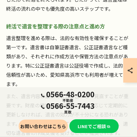
終活の流れの中でも優先度の高いステップです。
終活で遺言を整理する際の注意点と進め方
遺言整理を進める際は、法的な有効性を確保することが
第一です。遺言書は自筆証書遺言、公正証書遺言など種
類があり、それぞれに作成方法や保管方法の注意点があ
ります。特に公正証書遺言は公証役場で作成し、法的な
信頼性が高いため、愛知県高浜市でも利用者が増えてい
ます。
0566-48-0200
また、遺言内容は最新の状況に合わせて見直すことが重
不動産
0566-55-7443
要です。財産の増減や家族構成の変化に応じて定期的に
買取
更新しなければ、遺言の効力が不十分になる恐れがあり
ます。進め方としては、まず専門家への相談を行い、適
お問い合わせはこちら
LINEでご相談
切な遺言書の作成支援を受けることが推奨されます。