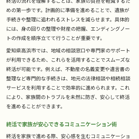
終活の流れを理解することは、家族の負担を軽減するた
使い方
めの第一歩です。計画的に準備を進めることで、遺族が
効率良く断捨離できる終活の始め方
手続きや整理に追われるストレスを減らせます。具体的
終活の流れで実践する断捨離の効率的な進
には、身の回りの整理や財産の把握、エンディングノー
め方
トの作成を順序立てて行うことが重要です。
断捨離を通じた終活準備で大切なポイント
愛知県高浜市では、地域の相談窓口や専門家のサポート
終活での断捨離を家族と協力して進めるコ
が利用できるため、これらを活用することでスムーズな
ツ
終活が可能です。例えば、不動産の名義変更や遺言書の
終活断捨離の始め時と手順を分かりやすく
整理など専門的な手続きは、地元の法律相談や相続相談
解説
サービスを利用することで効率的に進められます。これ
終活の流れに合わせた思い出整理の実践法
により、家族間のトラブルを未然に防ぎ、安心して終活
一人で進める終活の安心サポート術
を進めることができます。
一人で終活を始める際の流れと安心ポイン
終活で家族が安心できるコミュニケーション術
ト
終活を一人で進める不安を和らげる方法
終活を家族で進める際、安心感を生むコミュニケーショ