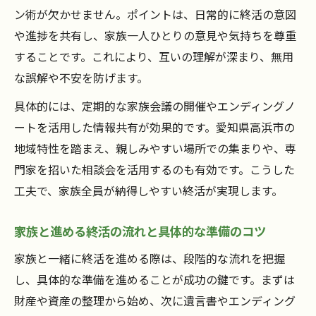
終活の流れを一人でも効率良く進める準備
ン術が欠かせません。ポイントは、日常的に終活の意図
術
や進捗を共有し、家族一人ひとりの意見や気持ちを尊重
することです。これにより、互いの理解が深まり、無用
一人終活で活用できる相談サービスの選び
な誤解や不安を防げます。
方
終活を一人で進める際のサポート体制構築
具体的には、定期的な家族会議の開催やエンディングノ
法
ートを活用した情報共有が効果的です。愛知県高浜市の
地域特性を踏まえ、親しみやすい場所での集まりや、専
エンディングノート作成で叶える自分らしい終
門家を招いた相談会を活用するのも有効です。こうした
活
工夫で、家族全員が納得しやすい終活が実現します。
終活の流れを支えるエンディングノート作
成術
家族と進める終活の流れと具体的な準備のコツ
自分らしい終活のためのエンディングノー
家族と一緒に終活を進める際は、段階的な流れを把握
ト活用法
し、具体的な準備を進めることが成功の鍵です。まずは
終活と家族の安心を叶えるノートの書き方
財産や資産の整理から始め、次に遺言書やエンディング
ポイント