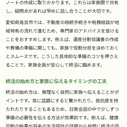
ノートの作成に取りかかります。これらは家族間で共有
エンディングノートを始める最適な終活タ
し、疑問点があれば早めに話し合うことが大切です。
イミング
愛知県高浜市では、不動産の相続手続きや税務相談が地
終活で伝えたい想いをノートで残す工夫と
域特有の流れで進むため、専門家のアドバイスを受ける
コツ
ことをおすすめします。例えば、遺産分割協議書の作成
遺言整理がもたらす家族への想い伝達法
や葬儀の準備に関しても、家族で役割分担を決めておく
終活の流れで重要な遺言整理と家族への影
とスムーズです。こうした具体的な準備のコツを押さえ
響
ることで、家族全員が安心して終活に臨めます。
終活で遺言を整理する際の注意点と進め方
家族に想いを伝える終活遺言作成のポイン
終活の始め方と家族に伝えるタイミングの工夫
ト
終活の始め方は、無理なく自然に家族へ伝えることがポ
終活で遺言整理を始める最適なタイミング
イントです。急に話題にすると驚かれたり、抵抗感を持
遺言の整理を終活で確実に進める具体策
たれたりすることもあるため、日常会話の中で少しずつ
準備の必要性を伝える方法が効果的です。例えば、健康
診断の結果や将来の生活設計の話題から自然に終活の話