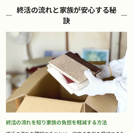
コツ
終活の流れと家族が安心する秘
終活の始め方と家族に伝えるタイミングの
訣
工夫
終活の流れで大切な家族の納得ポイント解
説
高浜市で実践できる終活準備の進め方
高浜市で始める終活準備の基本ステップ解
説
地元特性を活かした終活の流れと準備の要
点
高浜市で頼れる終活サポート活用のポイン
ト
終活の流れに沿った高浜市での相談先選び
終活の流れを知り家族の負担を軽減する方法
高浜市終活に役立つ行政サービスの上手な