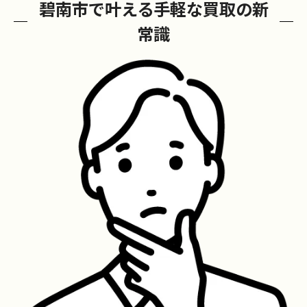
碧南市で叶える手軽な買取の新
方法
常識
碧南市で買取をスムーズに進めるポイント
不用品買取を賢く進めるためのコツ
買取額を高めるコツと査定前の準備とは
リサイクルショップ選びで失敗しないポイ
ント
買取対象となる不用品の特徴を徹底解説
出張買取をより手軽に利用するための秘訣
買取実績と口コミを活用したショップ選び
家具や家電の現金化が簡単になる理由
碧南市の買取手軽が家具家電に強い理由
家電買取で査定額を上げるポイントを解説
家具買取を手軽に進めるための準備方法