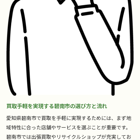
リサイクルショップで現金化が進む背景
買取対象品目の確認で損を防ぐテクニック
引っ越し時に便利な買取利用方法とは
買取手軽で引っ越し準備を効率化する方法
引っ越し時に活用したい出張買取の流れ
不要品を現金化しながら荷物を減らすコツ
リサイクルショップ利用のタイミングを解
説
買取依頼をスムーズにするための事前チェ
ック
買取手軽を実現する碧南市の選び方と流れ
現金化を目指すなら買取活用が近道
買取手軽を活用した現金化実現のポイント
愛知県碧南市で買取を手軽に実現するためには、まず地
即日現金化に向けた買取サービスの選び方
域特性に合った店舗やサービスを選ぶことが重要です。
碧南市では出張買取やリサイクルショップが充実してお
高価買取を目指すための事前準備とは何か