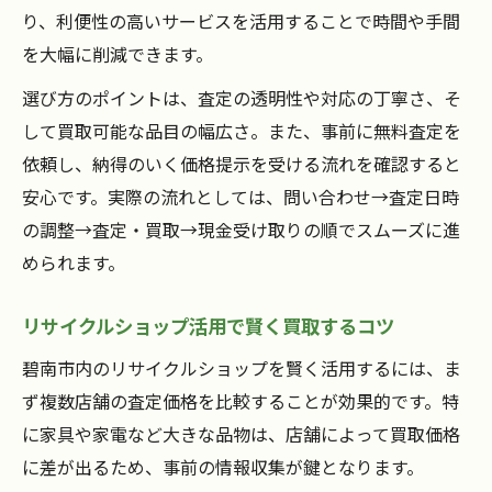
り、利便性の高いサービスを活用することで時間や手間
リサイクルショップとの上手な付き合い方
を大幅に削減できます。
買取査定の流れを把握し安心取引を目指す
選び方のポイントは、査定の透明性や対応の丁寧さ、そ
買取を通じて安心を手にする秘訣
して買取可能な品目の幅広さ。また、事前に無料査定を
安心して買取を依頼するためのポイント
依頼し、納得のいく価格提示を受ける流れを確認すると
無料査定とキャンセル対応の魅力を解説
安心です。実際の流れとしては、問い合わせ→査定日時
納得できる買取価格の見極め方とコツ
の調整→査定・買取→現金受け取りの順でスムーズに進
買取手軽を叶える対応の良い店舗の特徴
められます。
トラブルを防ぐための事前確認リスト
リサイクルショップ活用で賢く買取するコツ
碧南市内のリサイクルショップを賢く活用するには、ま
ず複数店舗の査定価格を比較することが効果的です。特
に家具や家電など大きな品物は、店舗によって買取価格
に差が出るため、事前の情報収集が鍵となります。