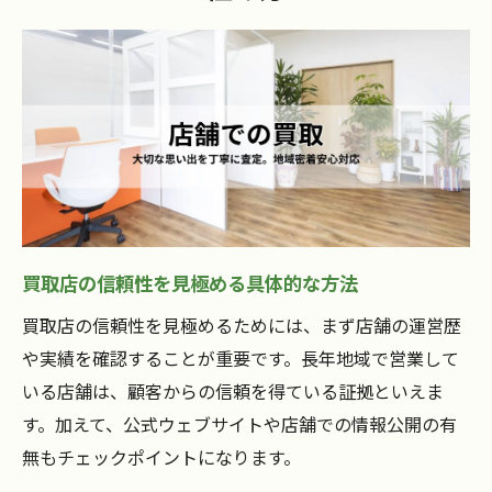
リサイクルショップで失敗しない事前準備
査定前に知っておきたい買取店の対応力
買取店に安心して任せるための確認事項
家電やホビー買取で安心感を得るコツ
査定の透明性が高い買取店選びのコツ
買取店の査定透明性を見抜くチェック法
高価買取を実現する業者選びの秘訣
買取店の信頼性を見極める具体的な方法
リサイクルショップの査定基準の確認方法
買取店の信頼性を見極めるためには、まず店舗の運営歴
安心感ある査定ができる買取店の特徴
や実績を確認することが重要です。長年地域で営業して
スタッフの説明力で選ぶ安心買取店
いる店舗は、顧客からの信頼を得ている証拠といえま
リサイクルを安心して進めたい方への買取店活
す。加えて、公式ウェブサイトや店舗での情報公開の有
用術
無もチェックポイントになります。
買取店でリサイクルを安心して進める方法