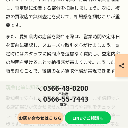
し、査定額に影響する部分を把握しましょう。次に、複
数の買取店で無料査定を受けて、相場感を掴むことが重
要です。
また、愛知県内の店舗を訪れる際は、営業時間や定休日
を事前に確認し、スムーズな取引を心がけましょう。査
定時にはスタッフに疑問点を遠慮なく質問し、査定内容
の説明を受けることで納得感が高まります。こうした手
順を踏むことで、後悔のない買取体験が実現できます。
0566-48-0200
現金化前に知るべき買取店の選び方
不動産
0566-55-7443
愛知県で安心して買取店を利用するには、まず信頼でき
買取
る店舗選びが欠かせません。口コミや評判をチェック
し、地域での評価が高い買取店を選ぶことが安心の第一
お問い合わせはこちら
LINEでご相談
歩です。特に、査定の透明性が高く、顧客対応が丁寧な