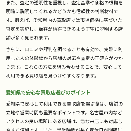
また、査定の透明性を重視し、査定基準や価格の根拠を
大型リサイクルショップの賢い使い方
明確に説明してくれるかどうかも信頼性の判断材料で
安心して任せられる買取店活用のコツ
す。例えば、愛知県内の買取店では市場価格に基づいた
家電や家具を安心して売却する手順
査定を実施し、顧客が納得できるよう丁寧に説明する店
ホビー買取で失敗しないための注意点
舗が多く見られます。
買取店利用を後悔しないための基礎知識
さらに、口コミや評判を調べることも有効で、実際に利
買取店利用で後悔しないための事前知識
用した人の体験談から店舗の対応や査定の正確さがわか
リサイクルショップ選びで押さえたい基礎
ります。これらの方法を組み合わせることで、安心して
利用できる買取店を見つけやすくなります。
買取店の契約内容を必ず確認する理由
安心して利用できる業者の見分け方
愛知県で安心な買取店選びのポイント
無料査定や返金対応の確認ポイント
愛知県で安心して利用できる買取店を選ぶ際は、店舗の
家電やホビーの現金化で失敗しない方法
立地や営業時間も重要なポイントです。名古屋市内など
家電やホビー買取店で後悔しない手順
アクセスの良い場所にある店舗は、急な来店にも対応し
現金化前に知るべき買取店の選び方
やすく便利です。また、営業時間が長く定休日が明確に