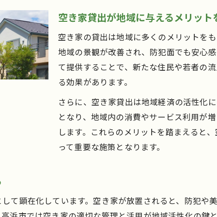
空き家貸出の新しい利用方法を発掘しよう
空き家貸出が地域に与えるメリット
高浜市で注目される空き家再生アイデア
空き家の貸出は地域に多くのメリットをも
空き家を活かしたコミュニティ活動の魅力
地域の景観が改善され、防犯面でも安心感
空き家貸出による地元イベント活用法
て提供することで、新たな住民や若者の流
高浜市で空き家を貸し出す手順を解説
る効果があります。
空き家貸出の基本ステップと必要書類
さらに、空き家貸出は地域経済の活性化に
高浜市空き家バンク利用時の流れを紹介
となり、地域内の消費やサービス利用が増
空き家貸出手続きと注意点を押さえよう
します。これらのメリットを踏まえると、
って重要な施策となります。
空き家活用に必要な管理や準備について
空き家貸出時の契約・条件設定のポイント
る
新たな賃貸経営に空き家活用がおすすめな理由
空き家貸出が賃貸経営に適する理由とは
として顕在化しています。空き家が放置されると、防犯や
、高浜市では空き家の適切な管理と活用が地域活性化の鍵
高浜市で空き家賃貸経営を始めるメリット