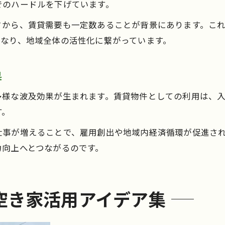
空き家貸出で持続可能な地域を目指す方法
でのハードルを下げています。
空き家が担う地域資源としての可能性
さから、賃貸需要も一定数あることが背景にあります。こ
空き家貸出による新たな地域交流の創出
となり、地域全体の活性化に繋がっています。
果
多様な波及効果が生まれます。賃貸物件としての利用は、
す。
仕事が増えることで、雇用創出や地域内経済循環が促進さ
力向上へとつながるのです。
空き家活用アイデア集