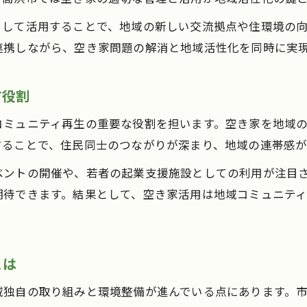
空き家の賃貸活用で安定収入を目指す方法
として活用することで、地域の新しい交流拠点や住環境の
空き家貸出で広がる賃貸経営の選択肢
連携しながら、空き家問題の解消と地域活性化を同時に実
空き家を賃貸物件として活かすコツ
す役割
空き家バンクを通じた安心の管理術
空き家バンク活用で安心管理を実現する方法
コミュニティ再生の重要な役割を担います。空き家を地域
高浜市空き家バンクの活用メリットとは
することで、住民同士のつながりが深まり、地域の連帯感が
空き家貸出で役立つ管理サポートの活用法
ベントの開催や、若者の起業支援施設としての利用が注目
空き家の維持管理とバンク登録の流れ
期待できます。結果として、空き家活用は地域コミュニテ
空き家貸出時のリスク管理と対策ポイント
地域の未来を築く高浜市空き家の可能性
とは
空き家貸出が地域の未来に与える影響
高浜市空き家活用の将来性と展望を考察
域独自の取り組みと環境整備が進んでいる点にあります。