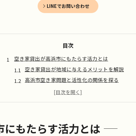
LINEでお問い合わせ
目次
空き家貸出が高浜市にもたらす活力とは
空き家貸出が地域に与えるメリットを解説
高浜市空き家問題と活性化の関係を探る
空き家活用がコミュニティ再生に果たす役割
空き家貸出で高浜市が注目される理由とは
空き家を活かした地域経済への波及効果
地域貢献で注目の空き家活用アイデア集
市にもたらす活力とは
空き家を活用した地域貢献の実例紹介