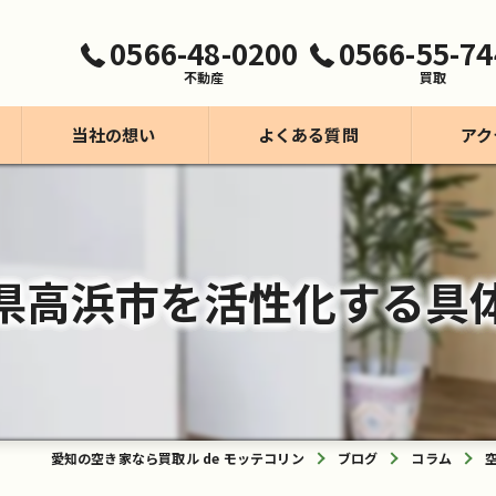
0566-48-0200
0566-55-74
不動産
買取
当社の想い
よくある質問
アク
買取事業【モッテコリン】
不動産事業
県高浜市を活性化する具
愛知の空き家なら買取ル de モッテコリン
ブログ
コラム