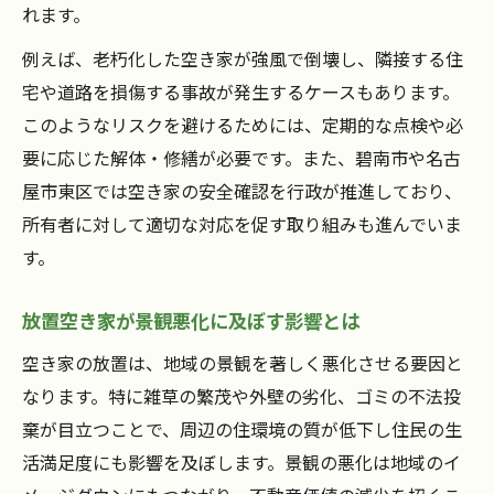
行政の空き家対策サポートを活用する方法
れます。
もし空き家を放置した場合の注意点とは
例えば、老朽化した空き家が強風で倒壊し、隣接する住
空き家放置による法的リスクと罰則の可能
宅や道路を損傷する事故が発生するケースもあります。
性
このようなリスクを避けるためには、定期的な点検や必
要に応じた解体・修繕が必要です。また、碧南市や名古
空き家の税金や固定資産税負担の増加に注
屋市東区では空き家の安全確認を行政が推進しており、
意
所有者に対して適切な対応を促す取り組みも進んでいま
空き家放置が招く近隣住民とのトラブル例
す。
行政代執行による強制対応の事例と対策
空き家放置時に必要な管理責任と心構え
放置空き家が景観悪化に及ぼす影響とは
空き家トラブル回避に役立つ基礎知識
空き家の放置は、地域の景観を著しく悪化させる要因と
空き家トラブルを未然に防ぐ管理ポイント
なります。特に雑草の繁茂や外壁の劣化、ゴミの不法投
空き家放置がもたらす主なトラブル事例
棄が目立つことで、周辺の住環境の質が低下し住民の生
近隣との良好な関係を築くための空き家対
活満足度にも影響を及ぼします。景観の悪化は地域のイ
策