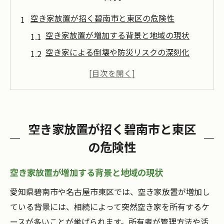
空き家放置が招く碧南市と東区の危険性
空き家放置が増加する背景と地域の現状
空き家による倒壊や防災リスクの深刻化
放置空き家が景観悪化に及ぼす影響とは
空き家トラブルが近隣住民に与える被害
愛知県の空き家率が示す社会課題の実態
管理不足による空き家リスクと対処法
空き家放置が招く碧南市と東区
空き家管理不足が招く主な問題点を解説
の危険性
空き家を守るための日常的な管理方法
空き家放置を防ぐための防犯対策の実践
空き家放置が増加する背景と地域の現状
空き家の倒壊・火災リスクを減らす工夫
愛知県碧南市や名古屋市東区では、空き家放置が増加し
相談窓口を活用した空き家管理のポイント
ている背景には、相続によって突然空き家を所有するケ
ースが多いことが挙げられます。所有者が管理方法や活
相続後の空き家を賢く活かす方法まとめ