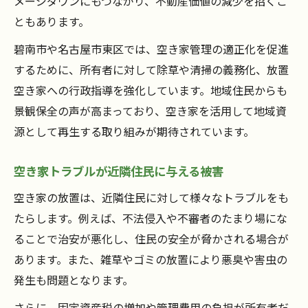
メージダウンにもつながり、不動産価値の減少を招くこ
空き家に関する相談先と連絡の取り方
ともあります。
空き家トラブル時の専門家活用の進め方
碧南市や名古屋市東区では、空き家管理の適正化を促進
するために、所有者に対して除草や清掃の義務化、放置
空き家への行政指導を強化しています。地域住民からも
景観保全の声が高まっており、空き家を活用して地域資
源として再生する取り組みが期待されています。
空き家トラブルが近隣住民に与える被害
空き家の放置は、近隣住民に対して様々なトラブルをも
たらします。例えば、不法侵入や不審者のたまり場にな
ることで治安が悪化し、住民の安全が脅かされる場合が
あります。また、雑草やゴミの放置により悪臭や害虫の
発生も問題となります。
さらに、固定資産税の増加や管理費用の負担が所有者だ