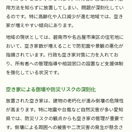
用方法を知らずに放置してしまい、問題が深刻化してい
相続した空き家の適切な管理手続きを解説
るのです。特に高齢化や人口減少が進む地域では、空き
空き家活用事例から学ぶ賢い使い方の工夫
家が増えやすい傾向にあります。
空き家売却や賃貸の選択肢と注意点
地域の現状としては、碧南市や名古屋市東区の住宅地に
グループホームなど空き家地域貢献型活用
おいて、空き家数が増えることで防犯面や景観の悪化が
術
指摘されています。行政も空き家対策に力を入れてお
空き家の相続人確認と手続きの進め方
り、所有者への管理指導や相談窓口の設置など支援体制
碧南市や東区で空き家相談を活用するコツ
を強化している状況です。
空き家相談窓口の活用方法と事前準備
専門家による空き家無料相談の効果的な活
空き家による倒壊や防災リスクの深刻化
用法
放置された空き家は、建物の老朽化が進み倒壊の危険性
空き家バンク制度を利用するための基本知
が高まります。特に地震や台風など自然災害が多い愛知
識
県では、防災リスクの観点からも空き家の管理が重要で
空き家相談時に押さえたいポイントを解説
す。倒壊による周囲への被害や二次災害の発生が懸念さ