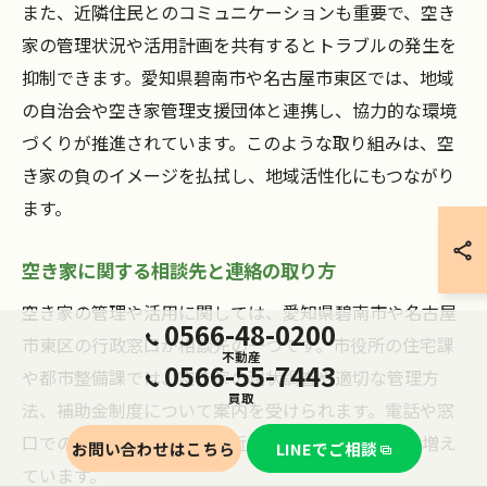
また、近隣住民とのコミュニケーションも重要で、空き
家の管理状況や活用計画を共有するとトラブルの発生を
抑制できます。愛知県碧南市や名古屋市東区では、地域
の自治会や空き家管理支援団体と連携し、協力的な環境
づくりが推進されています。このような取り組みは、空
き家の負のイメージを払拭し、地域活性化にもつながり
ます。
空き家に関する相談先と連絡の取り方
空き家の管理や活用に関しては、愛知県碧南市や名古屋
0566-48-0200
市東区の行政窓口が相談先の一つです。市役所の住宅課
不動産
0566-55-7443
や都市整備課では、空き家の現状調査や適切な管理方
買取
法、補助金制度について案内を受けられます。電話や窓
口での相談が基本ですが、近年はオンライン相談も増え
お問い合わせはこちら
LINEでご相談
ています。