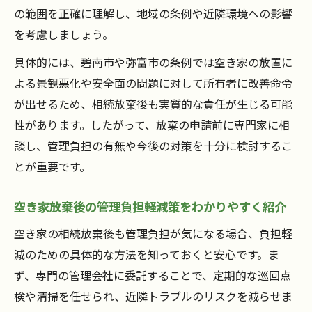
の範囲を正確に理解し、地域の条例や近隣環境への影響
放棄後の空き家リスク管理で大切なことと
を考慮しましょう。
は
具体的には、碧南市や弥富市の条例では空き家の放置に
空き家相続放棄後の安心な管理方法と流れ
よる景観悪化や安全面の問題に対して所有者に改善命令
空き家の放置による近隣トラブルを回避す
が出せるため、相続放棄後も実質的な責任が生じる可能
る方法
性があります。したがって、放棄の申請前に専門家に相
談し、管理負担の有無や今後の対策を十分に検討するこ
とが重要です。
空き家放棄後の管理負担軽減策をわかりやすく紹介
空き家の相続放棄後も管理負担が気になる場合、負担軽
減のための具体的な方法を知っておくと安心です。ま
ず、専門の管理会社に委託することで、定期的な巡回点
検や清掃を任せられ、近隣トラブルのリスクを減らせま