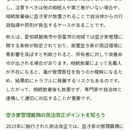
空き家相続放棄後も必要な対応と義務を知
し、注意すべきは他の相続人や第三者がいない場合や、
る
相続放棄後に空き家が放置されることで自治体からの行
空き家放棄時に残る責任と具体的な行動手
政指導や罰則が発生するケースがあることです。
順
例えば、愛知県碧南市や弥富市の地域では空き家管理に
空き家の相続放棄後に求められる管理とは
関する条例が制定されており、放置空き家が周辺環境に
何か
悪影響を及ぼすと判断されると、所有者に対して改善命
空き家放棄者が直面しやすいトラブル回避
令が出される場合があります。相続放棄によって名義人
策
が不在になると、誰が管理責任を負うのか曖昧になるた
相続放棄時の空き家管理義務の真実
め、結果的にトラブルに発展するリスクもあるのです。
空き家相続放棄と管理義務の本当の関係を
したがって、相続放棄後も放置せず、専門家や自治体と
解説
連携して適切に対応することが重要です。
空き家放棄時に避けたいNG行為とその理由
空き家管理義務の民法改正ポイントを知ろう
空き家管理の義務が残るケースとその対策
法
2023年に施行された民法改正では、空き家の管理義務に