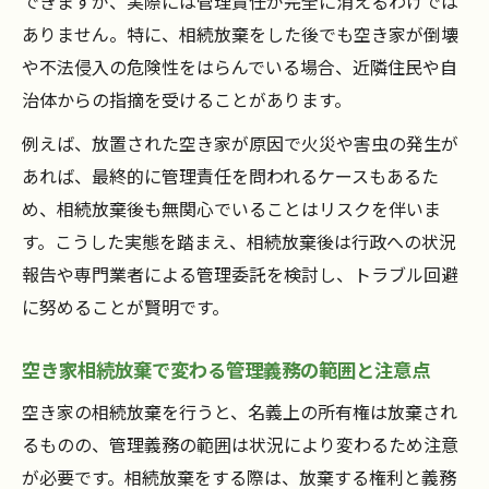
できますが、実際には管理責任が完全に消えるわけでは
空き家の相続放棄手続きをわかりやすく解
ありません。特に、相続放棄をした後でも空き家が倒壊
説
や不法侵入の危険性をはらんでいる場合、近隣住民や自
空き家放棄の際に必要な書類と準備ポイン
治体からの指摘を受けることがあります。
ト
例えば、放置された空き家が原因で火災や害虫の発生が
空き家相続放棄の流れをステップごとに紹
あれば、最終的に管理責任を問われるケースもあるた
介
め、相続放棄後も無関心でいることはリスクを伴いま
空き家放棄手続きで気をつけたい落とし穴
す。こうした実態を踏まえ、相続放棄後は行政への状況
空き家相続放棄に役立つ専門家相談の活用
報告や専門業者による管理委託を検討し、トラブル回避
法
に努めることが賢明です。
放置リスクを避ける空き家放棄後の行動指針
空き家相続放棄で変わる管理義務の範囲と注意点
空き家放棄後に放置しないための対策ポイ
ント
空き家の相続放棄を行うと、名義上の所有権は放棄され
るものの、管理義務の範囲は状況により変わるため注意
空き家相続放棄後のトラブル予防策を知ろ
が必要です。相続放棄をする際は、放棄する権利と義務
う