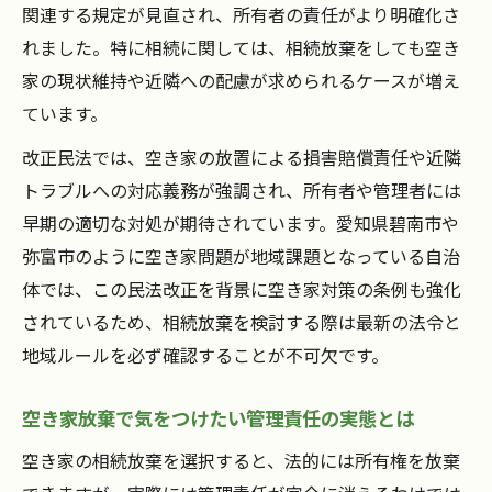
関連する規定が見直され、所有者の責任がより明確化さ
相続放棄後の空き家管理義務の範囲を明確
れました。特に相続に関しては、相続放棄をしても空き
に
家の現状維持や近隣への配慮が求められるケースが増え
空き家相続放棄で誤解しやすいポイントを
ています。
整理
空き家を相続放棄する際の重要な注意点
改正民法では、空き家の放置による損害賠償責任や近隣
トラブルへの対応義務が強調され、所有者や管理者には
空き家相続放棄で押さえるべき注意ポイン
早期の適切な対処が期待されています。愛知県碧南市や
ト
弥富市のように空き家問題が地域課題となっている自治
放棄手続き時の空き家管理ミスを防ぐ方法
体では、この民法改正を背景に空き家対策の条例も強化
空き家の相続放棄時に違法行為を避けるコ
されているため、相続放棄を検討する際は最新の法令と
ツ
地域ルールを必ず確認することが不可欠です。
空き家放棄における行政手続きの注意事項
空き家相続放棄で多い失敗事例から学ぶ対
空き家放棄で気をつけたい管理責任の実態とは
策
空き家の相続放棄を選択すると、法的には所有権を放棄
管理に困った空き家の放棄手続き完全解説