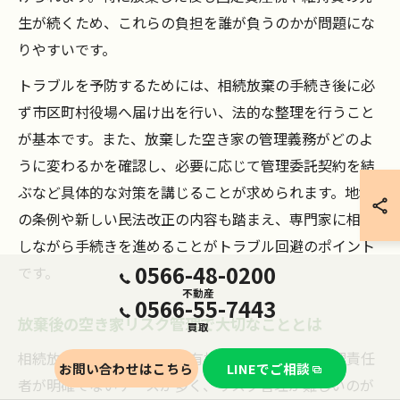
生が続くため、これらの負担を誰が負うのかが問題にな
りやすいです。
トラブルを予防するためには、相続放棄の手続き後に必
ず市区町村役場へ届け出を行い、法的な整理を行うこと
が基本です。また、放棄した空き家の管理義務がどのよ
うに変わるかを確認し、必要に応じて管理委託契約を結
ぶなど具体的な対策を講じることが求められます。地域
の条例や新しい民法改正の内容も踏まえ、専門家に相談
しながら手続きを進めることがトラブル回避のポイント
0566-48-0200
です。
不動産
0566-55-7443
放棄後の空き家リスク管理で大切なこととは
買取
相続放棄後の空き家は、所有権が移らないため管理責任
お問い合わせはこちら
LINEでご相談
者が明確でないケースが多く、リスク管理が難しいのが