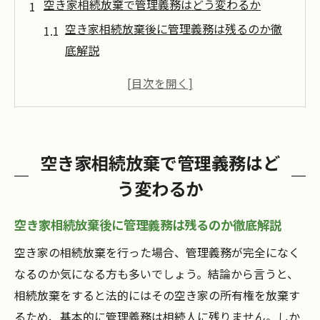
空き家相続放棄で管理義務はどう変わるか
空き家相続放棄後に管理義務は残るのか徹
底解説
空き家管理義務の民法改正ポイントを知ろ
う
空き家放棄で気をつけたい管理責任の実態
とは
空き家相続放棄で管理義務はど
空き家相続放棄で変わる管理義務の範囲と
う変わるか
注意点
空き家放棄後の管理負担軽減策をわかりや
空き家相続放棄後に管理義務は残るのか徹底解説
すく紹介
空き家の相続放棄を行った場合、管理義務が完全になく
放棄後の空き家を巡る責任と対応法
なるのか気になる方も多いでしょう。結論から言うと、
空き家放棄後の管理責任はどうなるのか解
相続放棄をすると法的にはその空き家の所有権を放棄す
説
るため、基本的に管理義務は相続人に残りません。しか