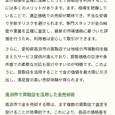
金の価値を正確に理解したうえで買取店を利用すること
現金化で納得の取引を目指すための最終ガイド
には多くのメリットがあります。まず、相場を把握して
買取店で賢く金を現金化する締めくくり
いることで、適正価格での売却が期待でき、不当な安値
金売却後のアフターサービスと買取店選び
で手放すリスクを避けられます。専門スタッフが金の純
買取店活用で現金化までの流れをおさらい
度や重量を正確に査定し、最新の市場価格に基づいた評
現金化に失敗しない買取店での対策とは
価を行うため、利用者は安心して取引ができます。
金の現金化と買取店の役割を再確認する
さらに、愛知県高浜市の買取店では地域の市場動向を踏
まえたサービス提供が進んでおり、買取価格の交渉や条
件面での柔軟な対応も受けやすいのが特徴です。このよ
うに、買取店を活用することで金の価値を最大限に引き
出し、満足度の高い売却体験が得られます。
高浜市で買取店を活用した金売却術
高浜市で金を売却する際は、まず複数の買取店で査定を
受けることが効果的です。これにより、各店の価格差を