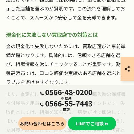
示した店舗を選ぶのが賢明です。この流れを理解してお
くことで、スムーズかつ安心して金を売却できます。
現金化に失敗しない買取店での対策とは
金の現金化で失敗しないためには、買取店選びと事前準
備が鍵となります。具体的には、信頼できる店舗を選
び、相場情報を常にチェックすることが重要です。愛知
県高浜市では、口コミ評価や実績のある店舗を選ぶとト
ラブルを避けやすくなります。
0566-48-0200
また、査定前に金の状態をきれいにし、購入時の保証書
不動産
0566-55-7443
や付属品を用意することも高価買取のポイントです。失
買取
敗例としては、相場を知らずに一店舗だけで即決してし
まい、損をするケースが多数報告されています。こうし
お問い合わせはこちら
LINEでご相談
た対策を取ることで、確実に満足できる現金化が可能と