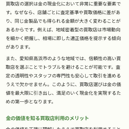
買取店の選択は金の現金化において非常に重要な要素で
手放す金の価値を見極めるためのチェックリス
す。なぜなら、店舗ごとに査定基準や買取価格に差があ
ト
り、同じ金製品でも得られる金額が大きく変わることが
買取店利用前に知る金の査定基準
あるからです。例えば、地域密着型の買取店は市場動向
状態別に異なる買取店での金の評価
を細かく把握し、相場に即した適正価格を提示する傾向
買取店で注目される金の種類と特徴
があります。
金の付属品が買取店査定に与える影響
また、愛知県高浜市のような地域では、信頼性の高い買
査定書を活用した買取店での交渉方法
取店を選ぶことでトラブルを避けることが可能です。査
安心して相談できる買取店利用のコツまとめ
定の透明性やスタッフの専門性も安心して取引を進める
買取店で安心して金を売るための心構え
うえで欠かせません。このように、買取店選びは金の価
トラブル回避のための買取店選びの秘訣
値を最大限に引き出し、満足のいく現金化を実現するた
買取店の無料相談サービスの上手な活用法
めの第一歩となります。
買取店で金を売る際の確認ポイントまとめ
金の価値を知る買取店利用のメリット
信頼できる買取店の見極め方と注意点