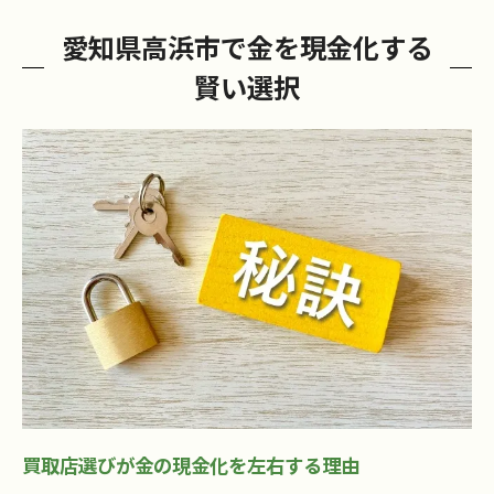
買取店選びが金の査定額に与える影響を徹底解
愛知県高浜市で金を現金化する
説
賢い選択
買取店ごとの査定基準と金額の違いを解説
信頼できる買取店選びの判断基準とは
高浜市で金の査定額を上げる買取店の特徴
買取店の口コミや評判の活かし方を知る
買取店の査定手順と金額差のポイント解説
高浜市内で金を高く売るためのポイントとは
金を高く売るための買取店の活用術
買取店で失敗しない金売却のタイミング
高浜市で信頼される買取店選びのコツ
金の査定前に買取店で確認すべきこと
買取店選びが金の現金化を左右する理由
金を高額査定に導く買取店との交渉術