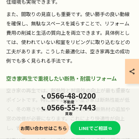
住環境も実現できます。
また、間取りの見直しも重要です。使い勝手の良い動線
を確保し、無駄なスペースを減らすことで、リフォーム
費用の削減と生活の質向上を両立できます。具体例とし
ては、使われていない和室をリビングに取り込むなどの
工夫があります。こうした最適化は、空き家再生の成功
例でも多く見られる手法です。
空き家再生で重視したい断熱・耐震リフォーム
空き家の再生では、断熱性と耐震性の向上が最も重要な
0566-48-0200
ポイントです。特に築年数が古い空き家は断熱性能が低
不動産
0566-55-7443
く、冬の寒さや夏の暑さが厳しいため、断熱材の追加や
買取
窓の改修が必要になります。これにより快適性が向上
し、省エネ効果も期待できます。
お問い合わせはこちら
LINEでご相談