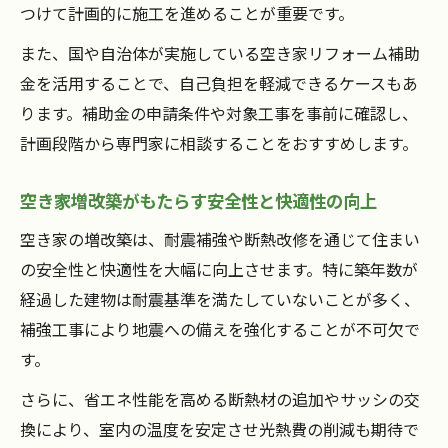
方
つけて計画的に施工を進めることが重要です。
空き家リノベーション成功例に見る注意点
また、国や自治体が実施している空き家リフォーム補助
自力でできる空き家修繕の基礎知識まとめ
金を活用することで、自己負担を軽減できるケースもあ
自分でできる空き家リフォームの注意点
ります。補助金の申請条件や対象工事を事前に確認し、
計画段階から専門家に相談することをおすすめします。
空き家リフォームを自分でする際の安全対
策
空き家増改築がもたらす安全性と快適性の向上
空き家DIY失敗例とリフォームのリスク解説
空き家の増改築は、耐震補強や断熱改修を通じて住まい
空き家リフォーム自分でやる場合の費用目
の安全性と快適性を大幅に向上させます。特に築年数が
安
経過した建物は耐震基準を満たしていないことが多く、
空き家リフォーム自分でできる範囲の見極
補強工事により地震への備えを強化することが不可欠で
め
す。
空き家リフォームで知っておくべき法規制
さらに、省エネ性能を高める断熱材の追加やサッシの交
再生事例で学ぶ空き家増改築の成功の秘訣
換により、室内の温度を安定させ光熱費の削減も期待で
空き家リノベーション事例で見る費用と効