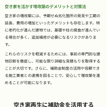
空き家を活かす増改築のデメリットと対策法
空き家再生で重視したい断熱・耐震リフォ
ーム
空き家の増改築には、予期せぬ劣化箇所の発見や工期の
空き家リフォーム費用の内訳と賢い見直し
延長、費用の増加といったデメリットも存在します。特
方
に老朽化が進んだ建物では、基礎や柱の腐食が進んでい
空き家増改築で長期快適に住むポイントま
る場合が多く、追加補修が必要になるリスクがありま
とめ
す。
これらのリスクを軽減するためには、事前の専門的な建
物診断を徹底し、可能な限り詳細な見積もりを取得する
ことが大切です。さらに、補助金制度の活用や信頼でき
る施工業者との連携を図ることで、安心して増改築を進
めることが可能になります。
空き家再生に補助金を活用する