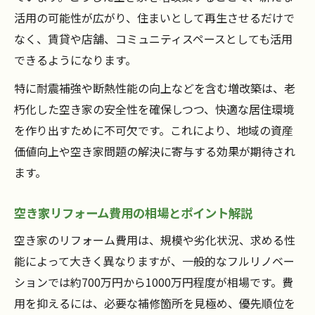
空き家リノベーションと国の補助金制度の
活用の可能性が広がり、住まいとして再生させるだけで
違い
なく、賃貸や店舗、コミュニティスペースとしても活用
空き家再生時に使える補助金の申請ポイン
できるようになります。
ト
特に耐震補強や断熱性能の向上などを含む増改築は、老
補助金活用で空き家リフォーム費用を抑え
朽化した空き家の安全性を確保しつつ、快適な居住環境
る方法
を作り出すために不可欠です。これにより、地域の資産
空き家リフォーム補助金の注意点とデメリ
価値向上や空き家問題の解決に寄与する効果が期待され
ット
ます。
老朽化空き家を安心して再生する手順
空き家の老朽化チェックポイントと対策の
空き家リフォーム費用の相場とポイント解説
流れ
空き家のリフォーム費用は、規模や劣化状況、求める性
空き家再生に必要な耐震・断熱強化の具体
能によって大きく異なりますが、一般的なフルリノベー
策
ションでは約700万円から1000万円程度が相場です。費
空き家リフォーム費用を抑える計画の立て
用を抑えるには、必要な補修箇所を見極め、優先順位を