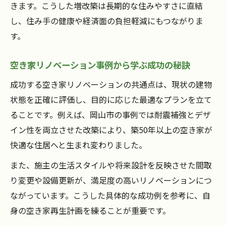
きます。こうした増改築は長期的な住みやすさに直結
果
し、住み手の健康や経済面の負担軽減にもつながりま
空き家リノベーション成功例に学ぶポイン
す。
ト
空き家再生で暮らしやすさを実現した事例
空き家リノベーション事例から学ぶ成功の秘訣
集
成功する空き家リノベーションの共通点は、現状の建物
空き家増改築で資産価値を高めた工夫とは
状態を正確に評価し、目的に応じた最適なプランを立て
空き家リフォーム補助金を活用した事例紹
ることです。例えば、岡山市の事例では耐震補強とデザ
介
イン性を両立させた改築により、築50年以上の空き家が
リフォーム費用と暮らしやすさを両立する空き
快適な住居へと生まれ変わりました。
家再生術
また、施主の生活スタイルや将来設計を反映させた間取
空き家リフォーム費用を抑える具体的な工
り変更や設備更新が、満足度の高いリノベーションにつ
夫
ながっています。こうした具体的な成功例を参考に、自
空き家の暮らしやすさ向上と費用の最適化
身の空き家再生計画を練ることが重要です。
術