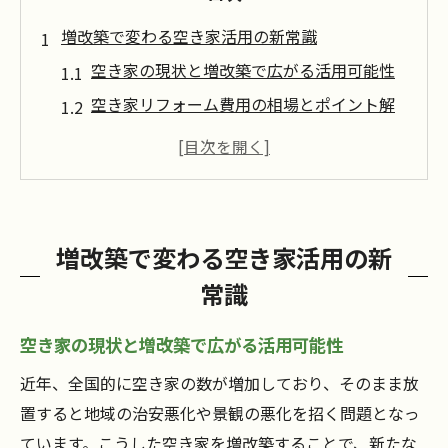
増改築で変わる空き家活用の新常識
空き家の現状と増改築で広がる活用可能性
空き家リフォーム費用の相場とポイント解
説
空き家増改築がもたらす安全性と快適性の
向上
空き家リノベーション事例から学ぶ成功の
増改築で変わる空き家活用の新
秘訣
常識
空き家を活かす増改築のデメリットと対策
法
空き家の現状と増改築で広がる活用可能性
空き家再生に補助金を活用する賢い方法
近年、全国的に空き家の数が増加しており、そのまま放
空き家リフォーム補助金の最新活用術を解
置すると地域の治安悪化や景観の悪化を招く問題となっ
説
ています。こうした空き家を増改築することで、新たな