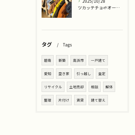
2025/10/28
ツカッテチョ🌱オープンまであと少し💪
タグ
Tags
碧南
新築
高浜市
一戸建て
愛知
空き家
引っ越し
査定
リサイクル
土地売却
相談
解体
整理
片付け
賃貸
建て替え