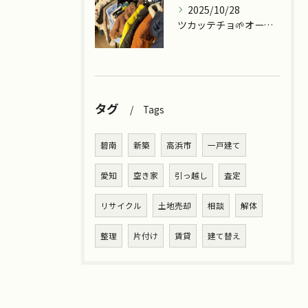
2025/10/28
ツカッテチョ🌱オープンまであと少し💪
タグ
Tags
碧南
新築
高浜市
一戸建て
愛知
空き家
引っ越し
査定
リサイクル
土地売却
相談
解体
整理
片付け
賃貸
建て替え