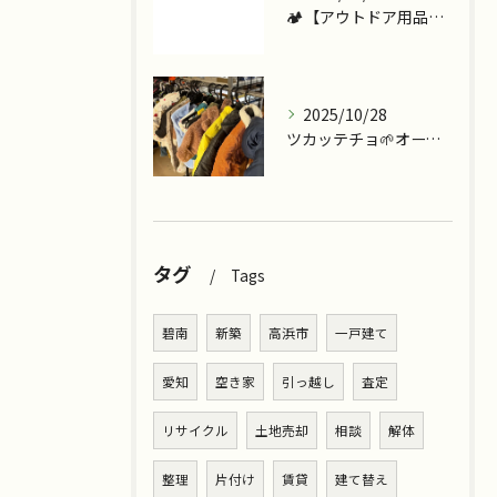
🏕️【アウトドア用品、今こそ見直しませんか？】
2025/10/28
ツカッテチョ🌱オープンまであと少し💪
タグ
Tags
碧南
新築
高浜市
一戸建て
愛知
空き家
引っ越し
査定
リサイクル
土地売却
相談
解体
整理
片付け
賃貸
建て替え