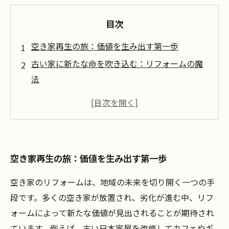
目次
空き家再生の旅：価値を生み出す第一歩
古い家に新たな命を吹き込む：リフォームの魔
法
地域と共に成長する空き家リフォームの成功事
例
カフェやギャラリーに変身！空き家を活用した
新しいアイディア
空き家再生の旅：価値を生み出す第一歩
空き家問題解決のカギ：持続可能な地域活性化
の提案
空き家のリフォームは、地域の未来を切り開く一つの手
リフォームの力で地域の魅力を引き出す
段です。多くの空き家が放置され、劣化が進む中、リフ
未来へつなげる空き家再生：地域と共に歩む挑
ォームによって新たな価値が見出されることが期待され
戦
ています。例えば、古い日本家屋を改修してカフェやギ