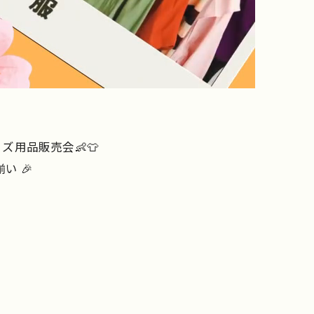
ズ用品販売会👶👕
い 🎉