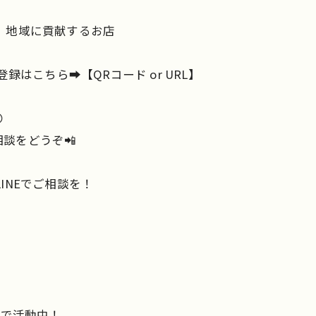
て、地域に貢献するお店
録はこちら➡️【QRコード or URL】

談をどうぞ📲
INEでご相談を！
着で活動中！