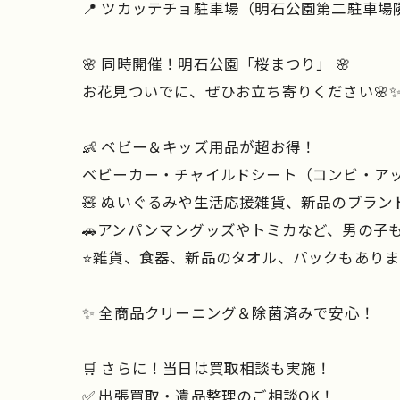
📍 ツカッテチョ駐車場（明石公園第二駐車場
🌸 同時開催！明石公園「桜まつり」 🌸
お花見ついでに、ぜひお立ち寄りください🌸
👶 ベビー＆キッズ用品が超お得！
ベビーカー・チャイルドシート（コンビ・アップリ
🧸 ぬいぐるみや生活応援雑貨、新品のブラン
🚗アンパンマングッズやトミカなど、男の子
⭐️雑貨、食器、新品のタオル、パックもあり
✨ 全商品クリーニング＆除菌済みで安心！
🛒 さらに！当日は買取相談も実施！
✅ 出張買取・遺品整理のご相談OK！