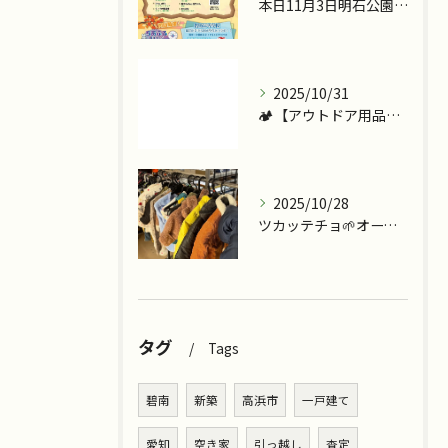
本日11月3日明石公園で『ツカッテチョ』&『モッテコリン』で...
2025/10/31
🏕️【アウトドア用品、今こそ見直しませんか？】
2025/10/28
ツカッテチョ🌱オープンまであと少し💪
タグ
Tags
碧南
新築
高浜市
一戸建て
愛知
空き家
引っ越し
査定