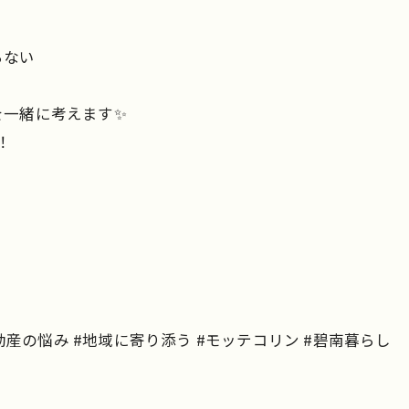
らない
を一緒に考えます✨
！
動産の悩み #地域に寄り添う #モッテコリン #碧南暮らし