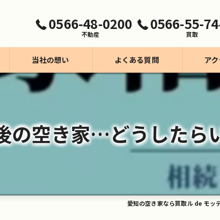
0566-48-0200
0566-55-74
不動産
買取
当社の想い
よくある質問
アク
買取事業【モッテコリン】
不動産事業
後の空き家…どうしたら
愛知の空き家なら買取ル de モッ