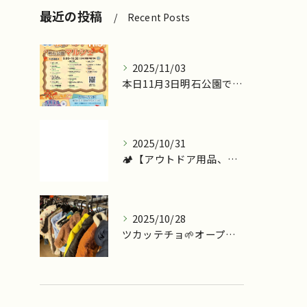
最近の投稿
Recent Posts
2025/11/03
本日11月3日明石公園で『ツカッテチョ』&『モッテコリン』で...
2025/10/31
🏕️【アウトドア用品、今こそ見直しませんか？】
2025/10/28
ツカッテチョ🌱オープンまであと少し💪