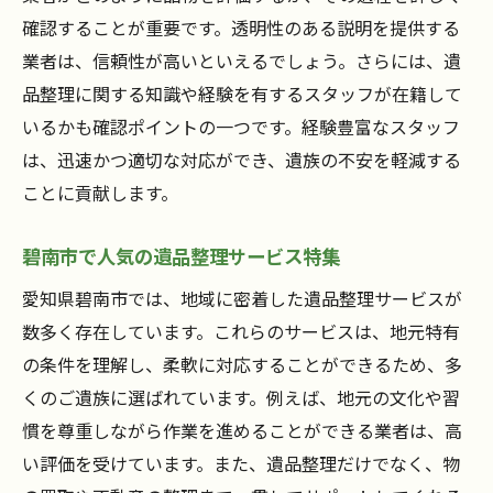
遺品整理後の手続きまでの流れ
確認することが重要です。透明性のある説明を提供する
遺品整理で重要な思い出の保護愛知県碧南市版
業者は、信頼性が高いといえるでしょう。さらには、遺
思い出を保護するための遺品整理の工夫
品整理に関する知識や経験を有するスタッフが在籍して
大切な品々の保管方法とは
いるかも確認ポイントの一つです。経験豊富なスタッフ
遺族とのコミュニケーションの大切さ
は、迅速かつ適切な対応ができ、遺族の不安を軽減する
思い出を新たに生かす方法
ことに貢献します。
遺品整理における思い出の扱い方
碧南市で人気の遺品整理サービス特集
思い出を尊重した遺品整理の実例
愛知県碧南市では、地域に密着した遺品整理サービスが
愛知県碧南市での遺品整理買取サービスの活用
数多く存在しています。これらのサービスは、地元特有
法
の条件を理解し、柔軟に対応することができるため、多
遺品の買取サービスの流れと注意点
くのご遺族に選ばれています。例えば、地元の文化や習
高価買取を実現するためのポイント
慣を尊重しながら作業を進めることができる業者は、高
買取可能な品物の見極め方
い評価を受けています。また、遺品整理だけでなく、物
遺品整理における買取サービスの利点