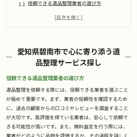
信頼できる遺品整理業者の選び方
碧南市で人気の遺品整理サービス特集
遺族のニーズに応える遺品整理の特徴
遺品整理業者選びで注意すべきポイント
安心して任せられる遺品整理業者とは
愛知県碧南市で心に寄り添う遺
地域密着型の遺品整理サービスの魅力
品整理サービス探し
遺族の心を軽くする愛知県碧南市の遺品整理の
流れ
信頼できる遺品整理業者の選び方
遺品整理の初めてのステップとは
遺品整理を依頼する際には、信頼できる業者を選ぶこと
遺族の負担を軽減するサービス内容
が極めて重要です。まず、業者の信頼性を確認するため
遺品整理のプロセスを徹底解説
に、過去の顧客からの口コミやレビューを調査すること
遺品整理の費用とその内訳について
が大切です。高評価を得ている業者は、安心して依頼で
きる可能性が高いです。また、無料査定を行う際には、
思い出を大切にするための整理術
業者がどのように品物を評価するか、その過程を詳しく