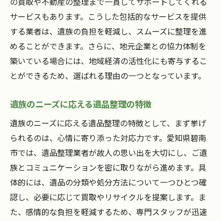
の買取や不動産の整理まで一貫してサポートしてくれる
買取専門スタッフによる査定の流れ
サービスもあります。こうした包括的なサービスを提供
買取サービスを活用した遺品整理の実例
する業者は、遺族の負担を軽減し、スムーズに整理を進
地域密着型の遺品整理安心して任せられる理由
めることができます。さらに、地元企業との協力体制を
築いている場合には、地域経済の活性化にも寄与するこ
地域密着型サービスのメリットとは
とができるため、選ばれる理由の一つとなっています。
碧南市で選ばれる理由を徹底分析
地元業者の強みを活かしたサービス
遺族のニーズに応える遺品整理の特徴
地域密着型だからできる安心対応
遺族のニーズに応える遺品整理の特徴として、まず挙げ
地域のつながりを大切にした遺品整理
られるのは、心情に寄り添った対応力です。愛知県碧南
信頼感を築く地域密着型の取り組み
市では、遺品整理業者が故人の思い出を大切にし、ご遺
遺品整理で得られる心の平安愛知県碧南市の事
族とコミュニケーションを密に取りながら進めます。具
例
体的には、遺品の分類や処分方法について一つひとつ確
遺品整理後のご遺族の声を紹介
認し、必要に応じて買取やリサイクルを提案します。ま
心の平安を感じたお客様の体験談
た、感情的な負担を軽減するため、専門スタッフが迅速