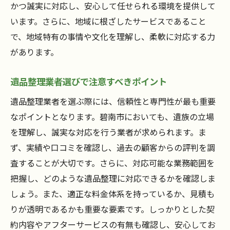
かつ誠実に対応し、安心して任せられる環境を提供して
遺品整理がもたらす心理的効果
います。さらに、地域に根ざしたサービスであること
遺品整理で心を癒すためのサポート
で、地域特有の事情や文化を理解し、柔軟に対応する力
遺族が感じる平安の理由
があります。
碧南市での実際の遺品整理の事例紹介
愛知県碧南市での遺品整理プロが提供する信頼
遺品整理業者選びで注意すべきポイント
と安心
遺品整理業者を選ぶ際には、信頼性と専門性が最も重要
プロが提供する遺品整理の安心感
なポイントとなります。碧南市においても、遺族の立場
信頼できるプロの技術と経験
を理解し、誠実な対応を行う業者が求められます。ま
遺品整理におけるプロの役割とは
ず、実績や口コミを確認し、過去の顧客からの評判を調
プロによる遺品整理の流れと特徴
査することが大切です。さらに、対応可能な業務範囲を
把握し、どのような遺品整理に対応できるかを確認しま
安心して任せられるスタッフの紹介
しょう。また、適正な料金体系を持っているか、見積も
プロフェッショナルが選ばれる理由
りが透明であるかも重要な要素です。しっかりとした契
大切な思い出を守る愛知県碧南市の遺品整理サ
約内容やアフターサービスの有無も確認し、安心してお