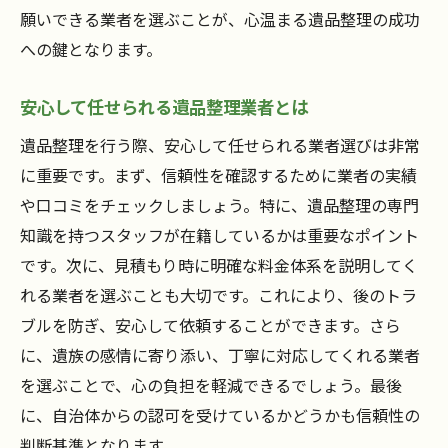
ービス
願いできる業者を選ぶことが、心温まる遺品整理の成功
思い出を大切にする遺品整理のポイント
への鍵となります。
安心して思い出を託せるサービス紹介
思い出を守るための遺品整理の工夫
安心して任せられる遺品整理業者とは
故人を偲ぶための遺品整理の提案
遺品整理を行う際、安心して任せられる業者選びは非常
思い出を新たに引き継ぐための整理法
に重要です。まず、信頼性を確認するために業者の実績
遺品整理を通じて思い出を未来へ
や口コミをチェックしましょう。特に、遺品整理の専門
知識を持つスタッフが在籍しているかは重要なポイント
です。次に、見積もり時に明確な料金体系を説明してく
れる業者を選ぶことも大切です。これにより、後のトラ
ブルを防ぎ、安心して依頼することができます。さら
に、遺族の感情に寄り添い、丁寧に対応してくれる業者
を選ぶことで、心の負担を軽減できるでしょう。最後
に、自治体からの認可を受けているかどうかも信頼性の
判断基準となります。