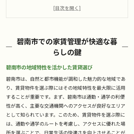
快適な暮らしを支える家賃管理の工夫
賃貸契約前に知っておくべき家賃管理のポ
イント
碧南市での賃貸ライフを豊かにする家賃管
碧南市での家賃管理が快適な暮
理
らしの鍵
安心して住むための家賃管理の基本
愛知県碧南市特有の家賃管理方法とは
碧南市の地域特性を活かした賃貸選び
地域密着型家賃管理の特徴と利点
碧南市は、自然と都市機能が調和した魅力的な地域であ
碧南市における家賃相場の理解と管理
り、賃貸物件を選ぶ際にはその地域特性を最大限に活用
地元文化を考慮した家賃管理のアプローチ
することが重要です。まず、碧南市は通勤・通学の利便
碧南市での家賃管理に必要な地域知識
性が高く、主要な交通機関へのアクセスが良好なエリア
として知られています。このため、賃貸物件を選ぶ際に
家賃管理における地域特性の影響
は、通勤や通学のルートを考慮し、アクセスに優れた場
碧南市での生活を快適にする家賃管理とは
所を選ぶことで、日常生活の快適さを向上させることが