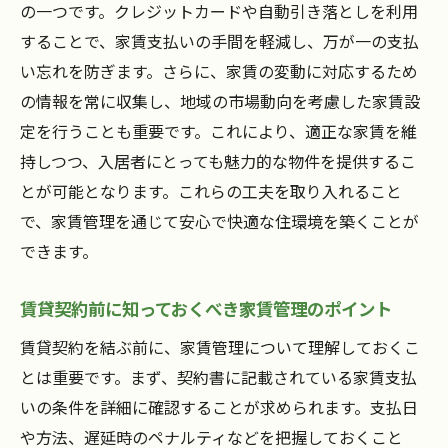
の一つです。クレジットカードや自動引き落としを利用
住環境を最適化する家賃管理のポイント
することで、家賃支払いの手間を軽減し、万が一の支払
家賃管理を通じた地域コミュニティへの貢
い忘れを防ぎます。さらに、家賃の変動に対応するため
献
の情報を常に収集し、地域の市場動向を考慮した家賃設
幸福な生活を支える家賃管理の方法
定を行うことも重要です。これにより、適正な家賃を維
碧南市での安心生活の秘訣は家賃管理にあり
持しつつ、入居者にとっても魅力的な物件を提供するこ
安心して暮らすための家賃管理の秘策
とが可能となります。これらの工夫を取り入れること
碧南市での安心生活を可能にする家賃管理
で、家賃管理を通じて安心で快適な住環境を築くことが
の特徴
できます。
トラブルを未然に防ぐ家賃管理のアプロー
賃貸契約前に知っておくべき家賃管理のポイント
チ
住民に選ばれる家賃管理の条件
賃貸契約を結ぶ前に、家賃管理について理解しておくこ
とは重要です。まず、契約書に記載されている家賃支払
家賃管理が安心生活に寄与する理由
いの条件を詳細に確認することが求められます。支払日
碧南市での安心生活を支える家賃管理の実
や方法、遅延時のペナルティなどを把握しておくこと
例