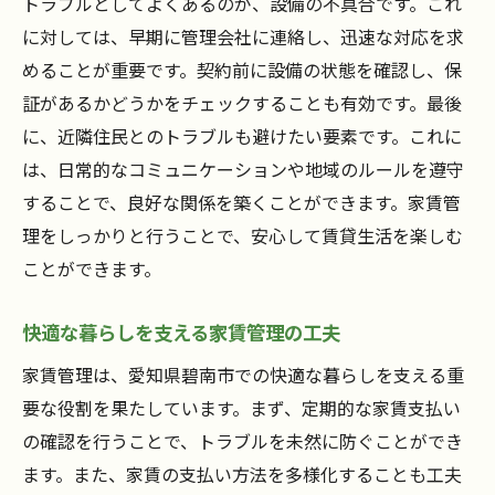
トラブルとしてよくあるのが、設備の不具合です。これ
家賃管理の重要性と碧南市での実践方法
に対しては、早期に管理会社に連絡し、迅速な対応を求
めることが重要です。契約前に設備の状態を確認し、保
家賃管理が生活に及ぼす影響とその重要性
証があるかどうかをチェックすることも有効です。最後
碧南市での家賃管理の実践的なステップ
に、近隣住民とのトラブルも避けたい要素です。これに
家賃管理を向上させるための日常的な取り
は、日常的なコミュニケーションや地域のルールを遵守
組み
することで、良好な関係を築くことができます。家賃管
地域特性を活かした家賃管理の実践法
理をしっかりと行うことで、安心して賃貸生活を楽しむ
住環境を守る家賃管理の役割
ことができます。
家賃管理の基本と碧南市での具体例
快適な暮らしを支える家賃管理の工夫
家賃管理を通じて碧南市での生活を豊かに
家賃管理で実現する快適な生活空間
家賃管理は、愛知県碧南市での快適な暮らしを支える重
地域の特性を反映した家賃管理の工夫
要な役割を果たしています。まず、定期的な家賃支払い
の確認を行うことで、トラブルを未然に防ぐことができ
碧南市での生活を豊かにする家賃管理の実
ます。また、家賃の支払い方法を多様化することも工夫
践