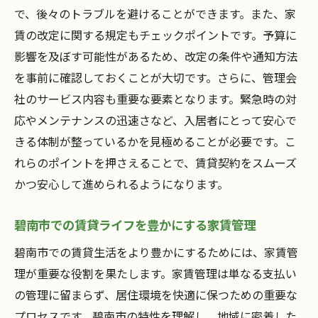
で、後々のトラブルを避けることができます。また、家
家賃管理で碧南市の魅力を最大限に活用
賃の改定に関する規定もチェックポイントです。予算に
碧南市の魅力を引き出す家賃管理の秘訣
影響を及ぼす可能性があるため、改定の条件や通知方法
地域の魅力を活かした家賃管理の実践法
を事前に確認しておくことが大切です。さらに、管理会
家賃管理で地域資源を最大限に活用する方
社のサービス内容も重要な要素となります。緊急時の対
法
応やメンテナンスの迅速さなど、入居者にとって安心で
碧南市での賃貸ライフを豊かにする家賃管
きる体制が整っているかを見極めることが必要です。こ
理
れらのポイントを押さえることで、賃貸契約をスムーズ
かつ安心して進められるようになります。
地域の魅力と住環境を結ぶ家賃管理の役割
魅力ある地域づくりを支える家賃管理の実
碧南市での賃貸ライフを豊かにする家賃管理
践例
碧南市での賃貸生活をより豊かにするためには、家賃管
理が重要な役割を果たします。家賃管理は単なる支払い
の管理に留まらず、居住環境を快適に保つための重要な
プロセスです。碧南市の特性を理解し、地域に密着した