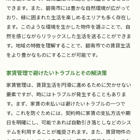
地域密着型の家賃管理で安心生活を実現
できます。また、碧南市には豊かな自然環境が広がって
碧南市での地域密着型家賃管理の効果
おり、緑に囲まれた生活を楽しめるエリアも多く存在し
地元のニーズに応える家賃管理のポイント
ます。このような環境を生かした物件を選ぶことで、自
信頼できる地域密着型管理会社の選び方
然を感じながらリラックスした生活を送ることができま
住民の声を反映した家賃管理の実践例
す。地域の特徴を理解することで、碧南市での賃貸生活
安心生活を築くための家賃管理の工夫
をより豊かなものにすることが可能です。
地域密着型管理のメリットと成功事例
家賃管理で避けたいトラブルとその解決策
家賃管理がもたらす賢い住まい選びのポイント
家賃管理は、賃貸生活を円滑に進めるために欠かせない
碧南市での賃貸選びに役立つ家賃管理
要素ですが、時にはトラブルが発生することもありま
家賃管理で住宅選びを賢く進める方法
す。まず、家賃の未払いは避けたいトラブルの一つで
賃貸物件の選択肢を広げる家賃管理の活用
す。これを防ぐためには、契約時に家賃の支払方法や期
賃貸契約前に確認したい家賃管理の要点
日を明確にし、可能であれば自動引き落としなどのシス
賢く住むための家賃管理術
テムを利用することが推奨されます。また、賃貸物件の
家賃管理を通じた最適な住まい選び