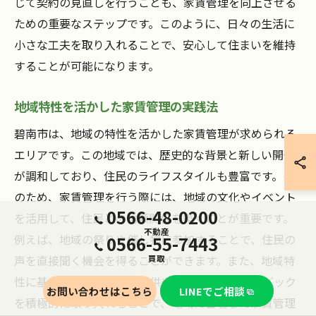
じて契約の見直しを行うことも、家賃管理を向上させる
ための重要なステップです。このように、日々の生活に
小さな工夫を取り入れることで、安心して住まいを維持
することが可能になります。
地域特性を活かした家賃管理の実践法
碧南市は、地域の特性を活かした家賃管理が求められる
エリアです。この地域では、歴史的な背景と新しい開発
が調和しており、住民のライフスタイルも豊富です。そ
のため、家賃管理を行う際には、地域の文化やイベント
0566-48-0200
を活用して、住民との信頼関係を築くことが重要です。
不動産
例えば、地域の祭りや催し物に参加することで、住民の
0566-55-7443
声を直接聞く機会を得ることができます。また、地域特
買取
性に基づいたサービスの提供や、住民のフィードバック
お問い合わせはこちら
LINEでご相談
を積極的に取り入れることで、地域に密着した家賃管理