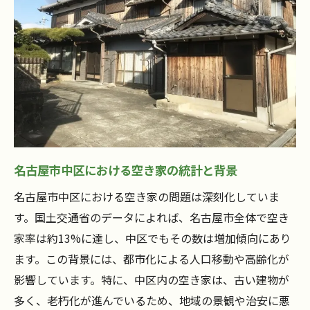
碧南市が採用する先進的な監視手法
他地域への導入可能性と課題
空き家監視がもたらす地域社会への影響と可能
性
安全性向上に寄与する監視システムの効果
地域住民の安心感と社会的つながりの強化
空き家監視から生まれる新しいビジネスチ
名古屋市中区における空き家の統計と背景
ャンス
地域経済活性化への潜在的な影響
名古屋市中区における空き家の問題は深刻化していま
す。国土交通省のデータによれば、名古屋市全体で空き
環境保全と景観維持に果たす役割
家率は約13%に達し、中区でもその数は増加傾向にあり
持続可能な地域社会構築への貢献
ます。この背景には、都市化による人口移動や高齢化が
名古屋市中区での空き家監視システムの導入事
影響しています。特に、中区内の空き家は、古い建物が
例
多く、老朽化が進んでいるため、地域の景観や治安に悪