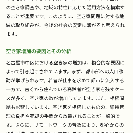
の空き家調査や、地域の特性に応じた活用方法を模索す
空き家活用の成功事例から学ぶ
ることが重要です。このように、空き家問題に対する地
地域特性を生かした活用戦略
域の取り組みが、今後の社会の安定に繋がると考えられ
地域社会への貢献と活性化モデル
ます。
空き家活用による経済効果の分析
地域ブランドの形成と発展
空き家増加の要因とその分析
持続的な活用法を模索する動き
名古屋市中区における空き家の増加は、複合的な要因に
碧南市の成功を支えた空き家管理の実践ノウハ
よって引き起こされています。まず、都市部への人口移
ウ
動が挙げられます。若者が仕事を求めて都市に流入する
碧南市が積み上げた実績と信頼
一方で、古くから住んでいる高齢者が空き家を残すケー
スが多く、空き家の数が増加しています。また、相続問
管理ノウハウが生む自治体の強み
題も影響しています。空き家を相続したものの、維持管
成功事例に学ぶ最適な管理方法
理の負担や売却の手間から放置されることが一般的で
地域コミュニティとの連携方法
す。さらに、リモートワークの普及により、都心からの
碧南市の取り組みから得る教訓