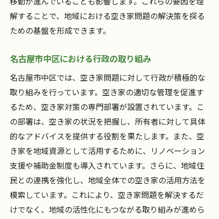
移動が進んでいることも影響します。これらの要因を理
管理体制の構築と維持の重要性
解することで、地域における空き家問題の解決策を探る
名古屋市中区から見る空き家対策の新しいステ
ための基盤を形成できます。
ップ
新たな空き家対策の必要性と背景
名古屋市中区における行政の取り組み
名古屋市中区における今後の計画
名古屋市中区では、空き家問題に対して行政が積極的な
地域特性を考慮した対策の提案
取り組みを行っています。空き家の適切な管理を促進す
るため、空き家対策の専門部署が設置されています。こ
空き家問題解決に向けた革新策
の部署は、空き家の状況を把握し、所有者に対して具体
他地域に展開可能な対策モデル
的なアドバイスを提供する役割を果たします。また、空
持続可能な地域社会を目指して
き家を地域資源として活用するために、リノベーション
支援や補助金制度も導入されています。さらに、地域住
民との連携を強化し、地域全体での空き家の活用方法を
模索しています。これにより、空き家問題を解決するだ
けでなく、地域の活性化にもつながる取り組みが進めら