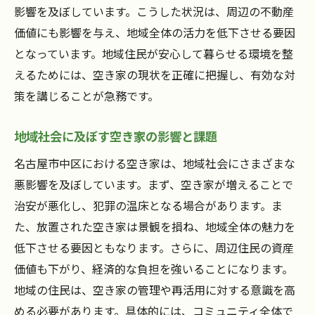
名古屋市中区のモデルケース紹介
影響を及ぼしています。こうした状況は、周辺の不動産
導入プロセスとその成果
価値にも影響を与え、地域全体の活力を低下させる要因
地域住民のフィードバックと評価
となっています。地域住民が安心して暮らせる環境を整
行政と民間の連携による新たな試み
えるためには、空き家の現状を正確に把握し、有効な対
策を講じることが急務です。
導入後に見られる具体的な変化
名古屋市中区が目指す今後の展開
地域社会に及ぼす空き家の影響と課題
空き家を新たな資産に変える監視技術の未来
名古屋市中区における空き家は、地域社会にさまざまな
監視技術の進化とその可能性
悪影響を及ぼしています。まず、空き家が増えることで
技術革新がもたらす新しい活用法
治安が悪化し、犯罪の温床となる場合があります。ま
空き家を地域資産に変える具体例
た、放置された空き家は景観を損ね、地域全体の魅力を
将来的な技術展望と課題
低下させる要因ともなります。さらに、周辺住民の資産
持続可能な管理モデルの探求
価値も下がり、経済的な負担を強いることになります。
テクノロジーが変える空き家の未来
地域の住民は、空き家の管理や再活用に対する意識を高
める必要があります。具体的には、コミュニティ全体で
地域活性化への鍵となる空き家活用法を探る