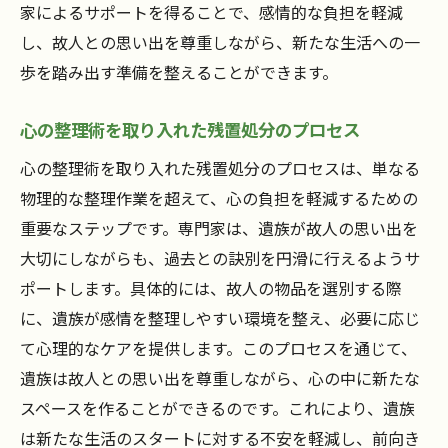
家によるサポートを得ることで、感情的な負担を軽減
心のケアを第一に考えたサービスの特徴
し、故人との思い出を尊重しながら、新たな生活への一
愛知県高浜市における心のケアの実践
歩を踏み出す準備を整えることができます。
専門家による心のケアの重要性
心の整理術を取り入れた残置処分のプロセス
心のケアを通じて得られる安心感
心を癒す残置処分のプロセス
心の整理術を取り入れた残置処分のプロセスは、単なる
物理的な整理作業を超えて、心の負担を軽減するための
地域に根ざした心のケアの取り組み
重要なステップです。専門家は、遺族が故人の思い出を
遺品整理による新たな生活への橋渡しの重要性
大切にしながらも、過去との訣別を円滑に行えるようサ
遺品整理がもたらす新生活への準備
ポートします。具体的には、故人の物品を選別する際
橋渡しの役割を果たす残置処分
に、遺族が感情を整理しやすい環境を整え、必要に応じ
新たな生活に向けた心の整理のプロセス
て心理的なケアを提供します。このプロセスを通じて、
未来に向けた遺品整理のステップ
遺族は故人との思い出を尊重しながら、心の中に新たな
遺品整理の一環としての心のケア
スペースを作ることができるのです。これにより、遺族
は新たな生活のスタートに対する不安を軽減し、前向き
愛知県高浜市での橋渡しの具体例