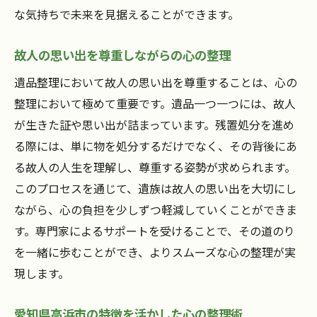
な気持ちで未来を見据えることができます。
心の整理とともに進む残置処分のプロセス
心の整理が促進する残置処分の流れ
故人の思い出を尊重しながらの心の整理
プロセス全体における心の整理の役割
遺品整理において故人の思い出を尊重することは、心の
愛知県高浜市での実例に見るプロセス
整理において極めて重要です。遺品一つ一つには、故人
心の整理を踏まえたプロのアプローチ
が生きた証や思い出が詰まっています。残置処分を進め
残置処分を円滑に進める心の準備
る際には、単に物を処分するだけでなく、その背後にあ
心の整理がもたらすスムーズな進行
る故人の人生を理解し、尊重する姿勢が求められます。
心に優しい残置処分で未来への一歩を支援
このプロセスを通じて、遺族は故人の思い出を大切にし
ながら、心の負担を少しずつ軽減していくことができま
心に寄り添う残置処分の必要性
す。専門家によるサポートを受けることで、その道のり
未来への一歩を踏み出すためのサポート
を一緒に歩むことができ、よりスムーズな心の整理が実
愛知県高浜市での心優しい残置処分の実践
現します。
プロによる未来志向の心の整理
心の癒しを伴う残置処分の手法
愛知県高浜市の特徴を活かした心の整理術