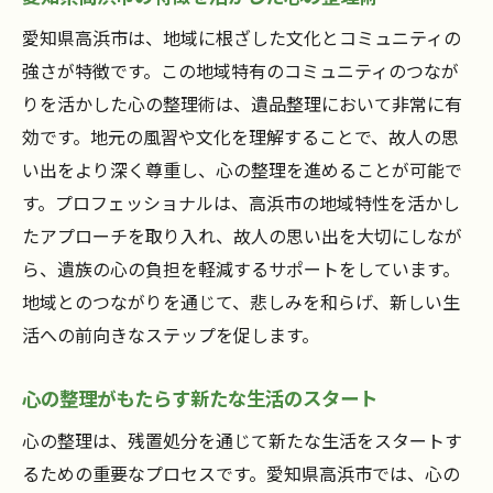
未来への一歩をサポートする心のケア
愛知県高浜市は、地域に根ざした文化とコミュニティの
愛知県高浜市の専門家が教える心の整理と残置
強さが特徴です。この地域特有のコミュニティのつなが
処分
りを活かした心の整理術は、遺品整理において非常に有
専門家による心の整理の重要性
効です。地元の風習や文化を理解することで、故人の思
愛知県高浜市の専門家のアプローチとは
い出をより深く尊重し、心の整理を進めることが可能で
す。プロフェッショナルは、高浜市の地域特性を活かし
心の整理を促進する専門家の技術
たアプローチを取り入れ、故人の思い出を大切にしなが
心の整理がもたらす地域への貢献
ら、遺族の心の負担を軽減するサポートをしています。
専門家による残置処分の実践例
地域とのつながりを通じて、悲しみを和らげ、新しい生
心の整理を支援する専門家の役割
活への前向きなステップを促します。
心の整理がもたらす新たな生活のスタート
心の整理は、残置処分を通じて新たな生活をスタートす
るための重要なプロセスです。愛知県高浜市では、心の