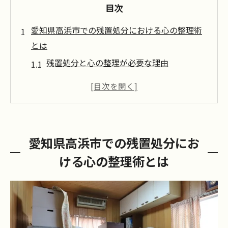
目次
愛知県高浜市での残置処分における心の整理術
とは
残置処分と心の整理が必要な理由
心の整理術を取り入れた残置処分のプロセ
ス
故人の思い出を尊重しながらの心の整理
愛知県高浜市の特徴を活かした心の整理術
愛知県高浜市での残置処分にお
心の整理がもたらす新たな生活のスタート
ける心の整理術とは
専門家が教える心の整理術の実践例
プロが教える残置処分を通じた心の負担軽減法
心の負担を軽減するための初めの一歩
プロが用いる心の負担軽減テクニック