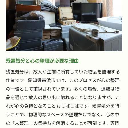
残置処分による心理的効果
心の負担を和らげるためのサポート体制
愛知県高浜市における実践的な軽減法
心の負担を減らすためのコミュニケーショ
ン
故人の思い出を大切にする残置処分の進め方
思い出を尊重した残置処分のアプローチ
残置処分と心の整理が必要な理由
故人の遺品から学ぶ心の整理の重要性
残置処分は、故人が生前に所有していた物品を整理する
思い出を形に残すための工夫
作業です。愛知県高浜市では、このプロセスが心の整理
の一環として重視されています。多くの場合、遺族は物
家族との対話による思い出の整理
品を通じて故人の思い出に触れることになりますが、こ
愛知県高浜市の文化を反映した進め方
れが心の負担となることもしばしばです。残置処分を行
故人を偲ぶ心の整理術の具体例
うことで、物理的なスペースの整理だけでなく、心の中
心のケアを重視した愛知県高浜市の残置処分サ
の「未整理」の気持ちを解消することが可能です。専門
ービス