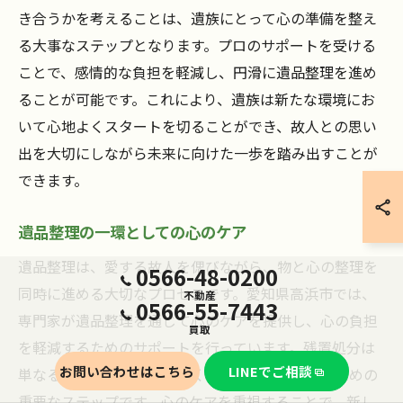
き合うかを考えることは、遺族にとって心の準備を整え
る大事なステップとなります。プロのサポートを受ける
ことで、感情的な負担を軽減し、円滑に遺品整理を進め
ることが可能です。これにより、遺族は新たな環境にお
いて心地よくスタートを切ることができ、故人との思い
出を大切にしながら未来に向けた一歩を踏み出すことが
できます。
遺品整理の一環としての心のケア
遺品整理は、愛する故人を偲びながら、物と心の整理を
0566-48-0200
同時に進める大切なプロセスです。愛知県高浜市では、
不動産
0566-55-7443
専門家が遺品整理を通じて心のケアを提供し、心の負担
買取
を軽減するためのサポートを行っています。残置処分は
お問い合わせはこちら
LINEでご相談
単なる物理的な処理ではなく、心の整理を助けるための
重要なステップです。心のケアを重視することで、新し