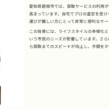
碧南市で安心して買取を依頼する方法
愛知県碧南市では、買取サービスの利用が
買取の流れを簡単に把握するポイント
高まっています。自宅でプロの査定を受け
買取依頼から現金化までの時短術
運びが難しい方にとって非常に便利なサー
手間なく現金化できる買取活用術
この背景には、ライフスタイルの多様化と
買取を活用した手間いらず現金化術
いう市民のニーズが影響しています。さら
自宅で完結する買取のメリットを解説
ら買取までのスピードが向上し、手間をか
碧南市で効率良く買取を利用するコツ
買取簡単なサービス選びの基準とは
買取で不要品を賢く現金化する方法
碧南市の買取が選ばれる理由を知る
地域密着型の買取が碧南市で支持される理由
碧南市の買取が安心して利用できる背景
買取実績豊富な業者の選び方とは