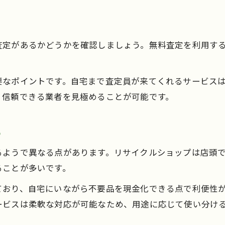
碧南市で高評価の買取サービスの特徴
買取簡単な流れが人気の理由を解説
大型家具も安心な買取サービスの流れ
査定があるかどうかを確認しましょう。無料査定を利用す
大型家具も買取簡単に進める手順
碧南市で家具買取を依頼する際の注意点
要なポイントです。自宅まで査定員が来てくれるサービス
出張買取で大型家具を安全に現金化
、信頼できる業者を見極めることが可能です。
碧南市の買取は運び出しも手軽で安心
る
買取依頼から運搬・現金化までの流れ
忙しい方必見！自宅でできる買取術
るようで異なる点があります。リサイクルショップは店頭
自宅で完了する買取の始め方ガイド
ることが多いです。
手間なく進める買取簡単な依頼方法
ており、自宅にいながら不要品を現金化できる点で利便性
忙しくても使える買取活用術を紹介
ービスは柔軟な対応が可能なため、用途に応じて使い分け
碧南市で人気の出張買取のメリット