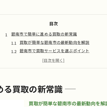
目次
碧南市で簡単に進める買取の新常識
買取が簡単な碧南市の最新動向を解説
碧南市で買取サービスを選ぶポイント
リサイクルショップと買取の違いを知る
碧南市の買取簡単化の裏側と特徴
身近な買取が碧南市で広まる理由
買取を楽にしたいなら碧南市の方法で
める買取の新常識
手間なく進む碧南市の買取活用法
買取簡単な業者選びのコツを紹介
買取が簡単な碧南市の最新動向を解