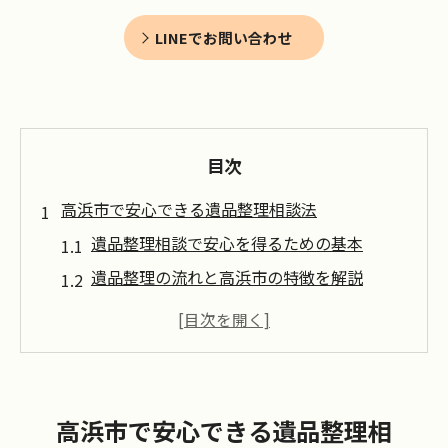
LINEでお問い合わせ
目次
高浜市で安心できる遺品整理相談法
遺品整理相談で安心を得るための基本
遺品整理の流れと高浜市の特徴を解説
初めての遺品整理相談で気をつけたい点
高浜市で信頼できる遺品整理相談先の探し
方
遺品整理相談時によくある疑問と解消法
高浜市で安心できる遺品整理相
遺品整理に悩む方へ愛知県高浜市の指針