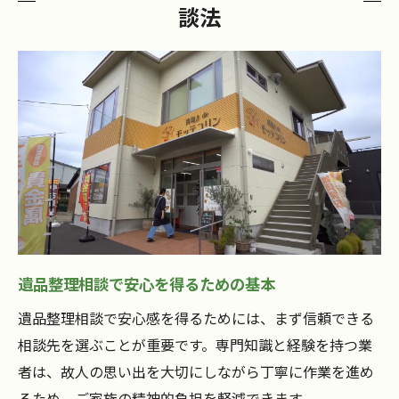
談法
遺品整理で悩んだ時の高浜市の相談手順
遺品整理の進め方で失敗しないための指針
高浜市で遺品整理に強い相談先の選び方
遺品整理の不安を解消する具体的なアドバ
イス
高浜市で遺品整理を納得して進める方法
家族の心に寄り添う遺品整理の進め方
家族に配慮した遺品整理の進め方のコツ
遺品整理で心の負担を減らすサポート法
遺品整理相談で安心を得るための基本
家族と相談しながら進める遺品整理の流れ
遺品整理相談で安心感を得るためには、まず信頼できる
遺品整理が家族の絆を深める理由とポイン
相談先を選ぶことが重要です。専門知識と経験を持つ業
ト
者は、故人の思い出を大切にしながら丁寧に作業を進め
遺品整理で大切にしたい家族の想い
るため、ご家族の精神的負担を軽減できます。