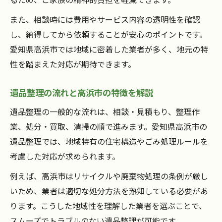
遠方からも安心の遺品整理サポート術
また、相談時には費用やサービス内容の透明性を確認
遠方からの遺品整理相談で安心する方法
し、納得してから依頼することが安心のポイントです。
遺品整理を遠隔で進める際の注意点と流れ
愛知県高浜市では地域に密着した業者が多く、地元の特
高浜市で遠方依頼者向け遺品整理サポート
性を踏まえた対応が期待できます。
の工夫
オンライン相談でスムーズな遺品整理を実
遺品整理の流れと高浜市の特徴を解説
現
遺品整理の一般的な流れは、相談・見積もり、整理作
遠方でも任せて安心な遺品整理の選び方
業、処分・買取、清掃の順で進みます。愛知県高浜市の
信頼重視で選ぶ遺品整理の見極め方
遺品整理では、地域特有の住宅構造やごみ処理ルールを
信頼できる遺品整理業者の見極めポイント
考慮した対応が求められます。
遺品整理相談でチェックしたい信頼性の基
例えば、高浜市はリサイクルや廃棄物処理の条例が厳し
準
いため、業者は適切な処分方法を熟知している必要があ
高浜市で安心できる遺品整理業者の特徴
ります。こうした地域性を理解した業者を選ぶことで、
口コミでわかる遺品整理業者の選び方
スムーズでトラブルのない遺品整理が可能です。