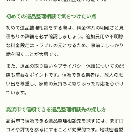
遺品整理業者に相談する前の準備と注意点
初めての遺品整理相談で気をつけたい点
遺品整理相談なら精神的負担も軽減
初めて遺品整理相談をする際は、料金体系の明確さと見
遺品整理相談で心の負担を軽くする方法
積もりの詳細を必ず確認しましょう。追加費用や不明瞭
精神的なサポートも得られる遺品整理相談
な料金設定はトラブルの元となるため、事前にしっかり
の魅力
話を聞くことが大切です。
遺品整理相談が不安解消に役立つ理由
また、遺品の取り扱いやプライバシー保護についての配
気持ちに寄り添う遺品整理相談の活用法
慮も重要なポイントです。信頼できる業者は、故人の思
遺品整理の進行で感じる心の支えとは
い出を尊重し、家族の気持ちに寄り添った対応を心がけ
ています。
高浜市で信頼できる遺品整理相談先の探し方
高浜市で信頼できる遺品整理相談先を探すには、まず口
コミや評判を参考にすることが効果的です。地域密着型