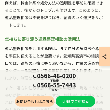
例えば、料金体系や処分方法の透明性を事前に確認でき
ることで、後からのトラブルを防げます。このように、
遺品整理相談は不安を取り除き、納得のいく選択をサポ
ートします。
気持ちに寄り添う遺品整理相談の活用法
遺品整理相談を活用する際は、まず自分の気持ちや希望
を率直に伝えることが重要です。愛知県高浜市の相談窓
口では、遺族の心情に寄り添いながら、作業の進め方や
スケジュール調整などを柔軟に対応してくれます。これ
0566-48-0200
により、無理なく整理作業を進められます。
不動産
0566-55-7443
また、遠方に住む家族や高齢者の場合は、現地での立ち
買取
会いが難しいこともありますが、相談時にその旨を伝え
お問い合わせはこちら
LINEでご相談
ればリモート対応や代行サービスを提案してもらえる場
合もあります。このように、気持ちを大切にした相談活