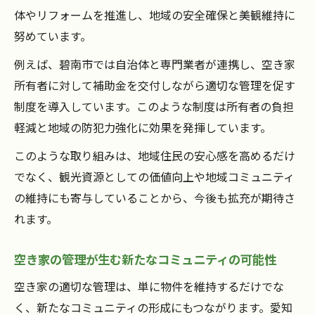
体やリフォームを推進し、地域の安全確保と美観維持に
空き家バンク利用時に押さえたい基礎知識
努めています。
空き家を安全に流通させるためのバンク活
用法
例えば、碧南市では自治体と専門業者が連携し、空き家
所有者に対して補助金を交付しながら適切な管理を促す
空き家 バンクの登録手順と注意点を徹底解
制度を導入しています。このような制度は所有者の負担
説
軽減と地域の防犯力強化に効果を発揮しています。
空き家バンクと専門家連携で資産を守る方
法
このような取り組みは、地域住民の安心感を高めるだけ
でなく、観光資源としての価値向上や地域コミュニティ
高齢化時代における空き家問題の現状と対策
の維持にも寄与していることから、今後も拡充が期待さ
高齢化と空き家増加の現状を正しく把握す
れます。
るには
空き家対策が高齢化地域で求められる理由
空き家の管理が生む新たなコミュニティの可能性
高齢化時代に重要な空き家管理の取り組み
空き家の適切な管理は、単に物件を維持するだけでな
方
く、新たなコミュニティの形成にもつながります。愛知