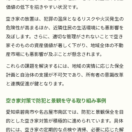
ト
価値の低下を招きやすい状況です。
実践的な空き家保全計画の事例と成功要因
空き家の放置は、犯罪の温床となるリスクや火災発生の
空き家活用を目指すなら知りたい行政支援
危険性が高まるほか、近隣住民の生活環境にも悪影響を
空き家活用に役立つ行政支援制度の最新動
及ぼします。さらに、適切な管理がされないことで空き
向
家そのものの資産価値が著しく下がり、地域全体の不動
空き家相談窓口の活用方法と得られる支援
産市場にも悪影響が及ぶことが懸念されます。
内容
これらの課題を解決するには、地域の実情に応じた保全
空き家バンクを活用した行政の支援策とは
計画と自治体の支援が不可欠であり、所有者の意識改革
行政支援で実現する空き家の有効活用術
と連携促進が鍵となります。
空き家対策を後押しする補助や助成金の活
空き家対策で防犯と景観を守る取り組み事例
用例
資産価値維持へ向けた空き家バンクの活用方法
愛知県碧南市や名古屋市南区では、防犯と景観保全を目
的とした空き家対策が積極的に進められています。具体
空き家バンクを使った資産価値向上のポイ
的には、空き家の定期的な点検や清掃、必要に応じた解
ント