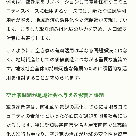
例えば、空き家をリノベーションして賃貸住宅やコミュ
空き家を守るための継続的な点検と清掃の
ニティスペースに転用するケースでは、新たな住民や利
工夫
用者が増え、地域経済の活性化や交流促進が実現してい
空き家の相談先や専門サービス活用のメリ
ます。こうした取り組みは地域の魅力を高め、人口減少
ット
対策にも寄与します。
碧南市や南区で空き家管理が注目される背
このように、空き家の有効活用は単なる問題解決ではな
景
く、地域資産としての価値創造につながる重要な施策で
安心を守るための空き家保全計画とは何か
す。地域社会全体の持続可能な発展のために積極的な活
空き家保全計画の基本構成と作成時の注意
用を検討することが求められます。
点
安心のために必要な空き家管理計画の具体
空き家問題が地域社会へ与える影響と課題
策
空き家問題は、防犯面や景観の悪化、さらには地域コミ
空き家の資産価値維持へ向けた保全の取り
ュニティの希薄化といった多面的な課題を地域社会にも
組み
たらします。特に愛知県碧南市や名古屋市南区では高齢
空き家 保全で防ぐリスク管理の重要ポイン
化の進行も重なり、空き家の増加が地域の安全性や資産