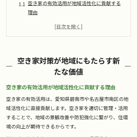
空き家の有効活用が地域活性化に貢献する
理由
空き家問題が地域社会へ与える影響と課題
空き家対策で防犯と景観を守る取り組み事
例
空き家の管理が生む新たなコミュニティの
空き家対策が地域にもたらす新
可能性
たな価値
空き家バンク活用による地域資産化のポイ
ント
空き家の有効活用が地域活性化に貢献する理由
碧南や名古屋南区で実践する空き家の管理術
空き家の有効活用は、愛知県碧南市や名古屋市南区の地
空き家管理の基本と現場での実践的なポイ
域活性化に直接貢献します。空き家を適切に管理・活用
ント
することで、地域の景観改善や防犯強化に繋がり、住環
空き家対策で実感できる安心な管理方法の
境の向上が期待できるからです。
選び方