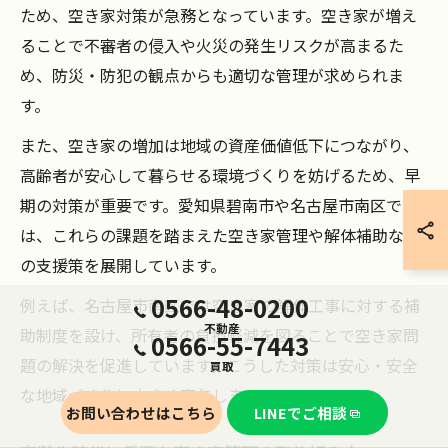
ため、空き家対策が急務となっています。空き家が増え
ることで不審者の侵入や火災の発生リスクが高まるた
め、防災・防犯の観点からも適切な管理が求められま
す。
また、空き家の増加は地域の資産価値低下につながり、
高齢者が安心して暮らせる環境づくりを妨げるため、早
期の対策が重要です。愛知県碧南市や名古屋市南区で
は、これらの課題を踏まえた空き家管理や解体補助など
の支援策を展開しています。
0566-48-0200
例えば、名古屋市南区では空き家の解体工事に対する補
不動産
助制度を設け、所有者の負担軽減を図ることで空き家問
0566-55-7443
題の解決を促進しています。こうした対策は安心・安全
買取
な地域づくりに大きく寄与します。
お問い合わせはこちら
LINEでご相談