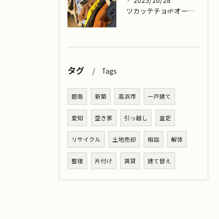
2025/10/28
ツカッテチョ🌱オープンまであと少し💪
タグ
Tags
碧南
新築
高浜市
一戸建て
愛知
空き家
引っ越し
査定
リサイクル
土地売却
相談
解体
整理
片付け
賃貸
建て替え