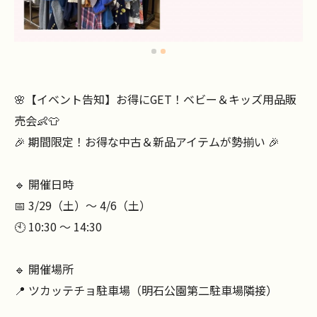
🌸【イベント告知】お得にGET！ベビー＆キッズ用品販
売会👶👕
🎉 期間限定！お得な中古＆新品アイテムが勢揃い 🎉
🔹 開催日時
📅 3/29（土）～ 4/6（土）
🕙 10:30 ～ 14:30
🔹 開催場所
📍 ツカッテチョ駐車場（明石公園第二駐車場隣接）