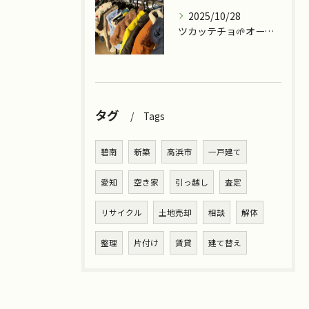
2025/10/28
ツカッテチョ🌱オープンまであと少し💪
タグ
Tags
碧南
新築
高浜市
一戸建て
愛知
空き家
引っ越し
査定
リサイクル
土地売却
相談
解体
整理
片付け
賃貸
建て替え