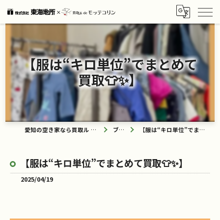
【服は“キロ単位”でまとめて
買取👕✨】
愛知の空き家なら買取ル de モッテコリン
ブログ
【服は“キロ単位”でまとめて買取👕✨】
【服は“キロ単位”でまとめて買取👕✨】
2025/04/19